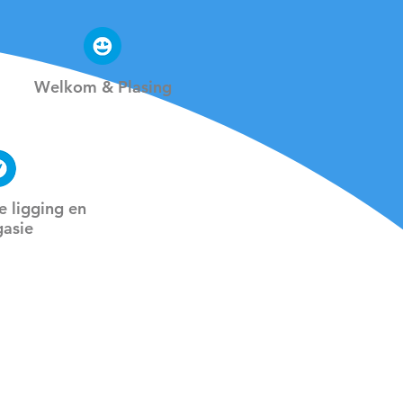
Welkom & Plasing
 ligging en
gasie