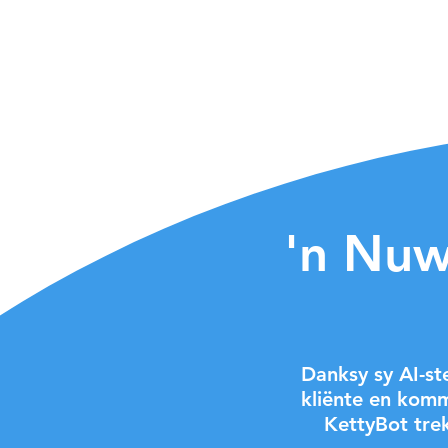
BellaBot is van gelyke geh
Alhoewel
posisioneringsoplossin
verskil, verander BellaBo
kliëntgerigte diens nooit 
'n Nuwe
Danksy sy AI-st
kliënte en komm
KettyBot trek