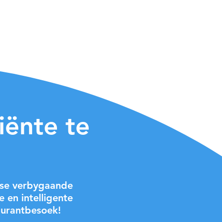
iënte te
wyse verbygaande
 en intelligente
aurantbesoek!