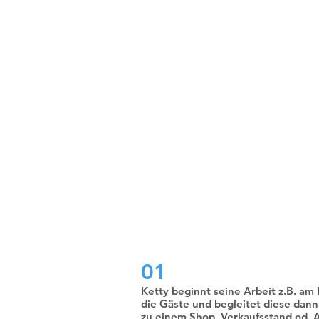
Bedryf ek
01
Ketty beginnt seine Arbeit z.B. a
die Gäste und begleitet diese dann
zu einem Shop, Verkaufsstand od. 