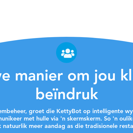
alte.
gs
t se
nie.
 manier om jou kl
beïndruk
embeheer, groet die KettyBot op intelligente 
unikeer met hulle via 'n skermskerm. So 'n oulike
 natuurlik meer aandag as die tradisionele rest