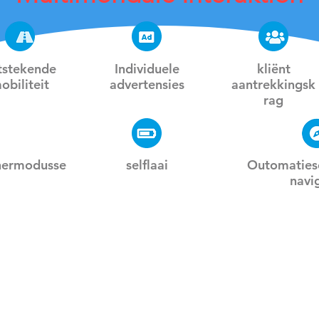
tstekende
Individuele
kliënt
obiliteit
advertensies
aantrekkingsk
rag
nermodusse
selflaai
Outomatiese
navi