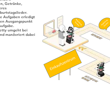
en, Getränke,
eres
burtstagslieder.
e Aufgaben erledigt
rten Ausgangspunkt
Aufgabe.
tty umgeht bei
und manövriert dabei
r
omdat
ptiese
asie
uraat
Beide
ie