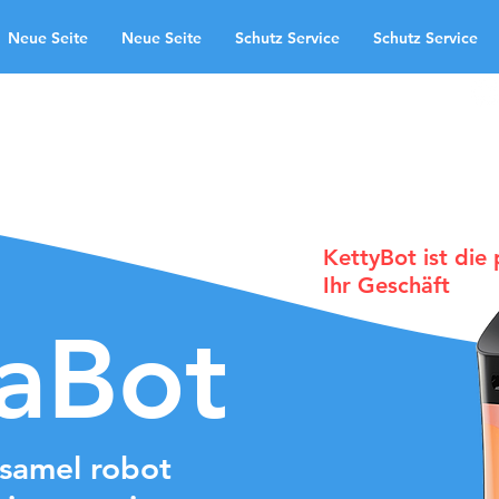
Neue Seite
Neue Seite
Schutz Service
Schutz Service
oepassingsgebiede
Neue Seite
te
Schutz Service
Neue Seite
ndingpage
KettyBot ist die
Ihr Geschäft
laBot
samel robot