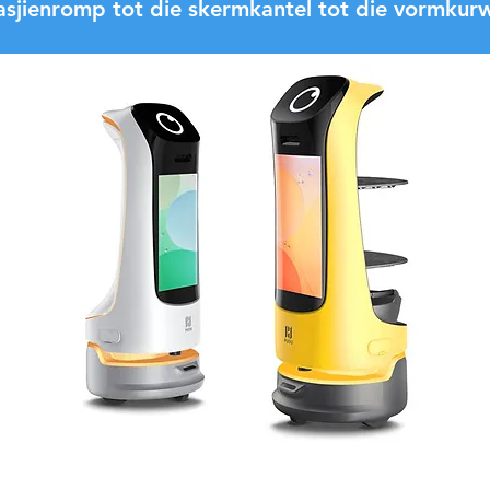
sjienromp tot die skermkantel tot die vormkur