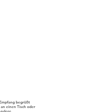
sklusiewe twee SLA
vir alle gevalle
m Empfang begrüßt
 an einen Tisch oder
Andere