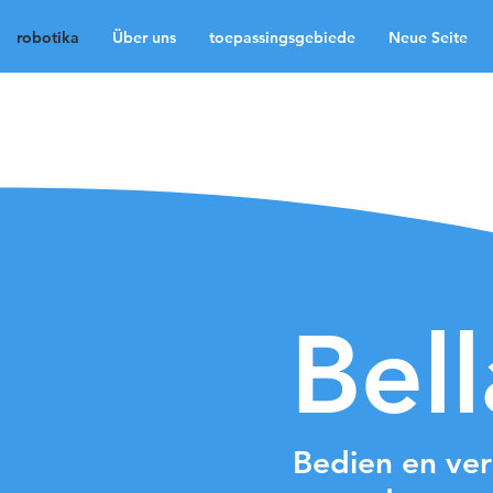
robotika
Über uns
toepassingsgebiede
Neue Seite
robotika
Über uns
t
Neue Seite
Neue Sei
Medien
Kontakt
La
Bel
Bedien en ver