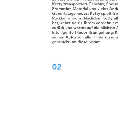
Ketty transportiert Geschirr, Speis
Promotion Material und vieles And
Geburtstagsmodus:
Ketty spielt Ge
Rückkehrmodus:
Nachdem Ketty all
hat, kehrt sie zu Ihrem vordefinie
zurück und wartet auf die nächste 
Intelligente Hindernisumgehung:
Ke
seinen Aufgaben alle Hindernisse 
geschickt um diese herum.
02
Die BellaBot kan mee
buigsaam gebruik word 
dit laser SLAM sowel as o
SLAM vir ligging en navig
kan gebruik. Albei is akk
en maklik om te gebruik. 
opsporingstelsels in d