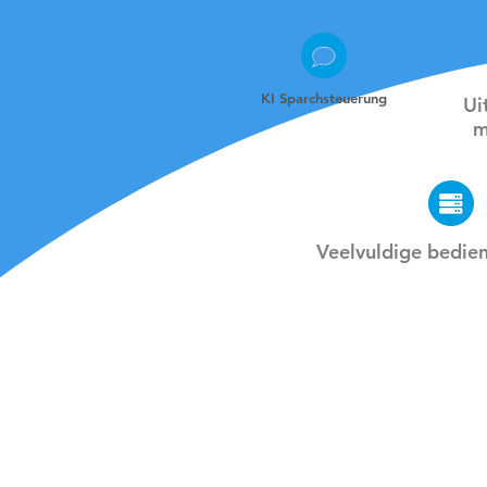
KI Sparchsteuerung
Ui
m
Veelvuldige bedie