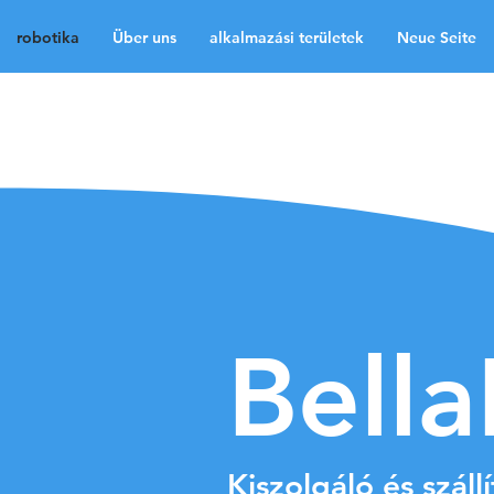
robotika
Über uns
alkalmazási területek
Neue Seite
robotika
Über uns
a
Neue Seite
Neue Sei
Medien
Kontakt
La
Bell
Kiszolgáló és száll