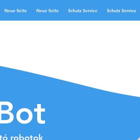
Neue Seite
Neue Seite
Schutz Service
Schutz Service
lkalmazási területek
Neue Seite
te
Schutz Service
Neue Seite
ndingpage
aBot
ító robotok