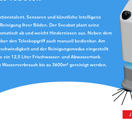
ktionstalent. Sensoren und künstliche Intelligenz
Reinigung Ihrer Böden. Der Sveabot plant seine
tomatisch ab und weicht Hindernissen aus.
Neben dem
ber den Teleskopgriff auch manuell bedienbar. Am
Geschwindigkeit und der Reinigungsmodus eingestellt
je ein 12,5 Liter Frischwasser- und Abwassertank.
m Wasserverbrauch bis zu 3600m² gereinigt werden.