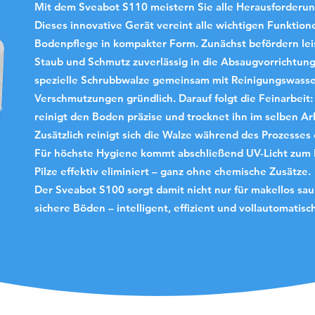
Mit dem Sveabot S110 meistern Sie alle Herausforderu
Dieses innovative Gerät vereint alle wichtigen Funktio
Bodenpflege in kompakter Form. Zunächst befördern lei
Staub und Schmutz zuverlässig in die Absaugvorrichtung.
spezielle Schrubbwalze gemeinsam mit Reinigungswasser
Verschmutzungen gründlich. Darauf folgt die Feinarbei
reinigt den Boden präzise und trocknet ihn im selben Ar
Zusätzlich reinigt sich die Walze während des Prozesses
Für höchste Hygiene kommt abschließend UV-Licht zum E
Pilze effektiv eliminiert – ganz ohne chemische Zusätze.
Der Sveabot S100 sorgt damit nicht nur für makellos sau
sichere Böden – intelligent, effizient und vollautomatisc