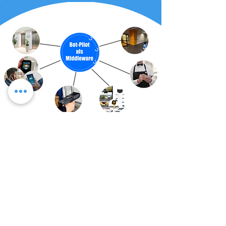
Entfernungs-abhängiger Türöffner
Aufzugsteuerung für viele Aufzüge und viele Roboter
Anbindung für alle Kassensysteme, um von Kellner-
Handheld den Roboter direkt aus der App zu rufen
SMS/Phone- oder Pager-Call, wenn Roboter am Ziel ist,
um Gäste oder Mitarbeiter zu informieren
Anbindung an Digitale Speisekarte app2get