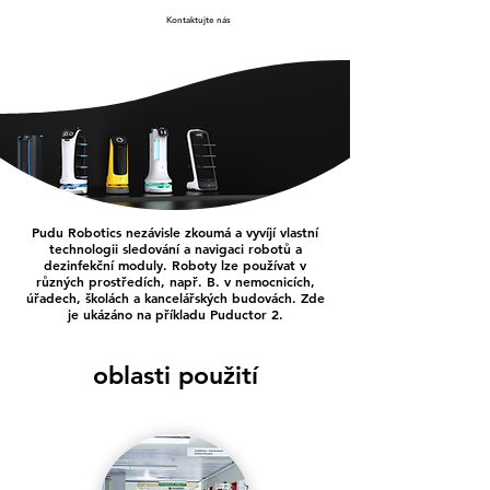
Kontaktujte nás
Pudu Robotics nezávisle zkoumá a vyvíjí vlastní
technologii sledování a navigaci robotů a
dezinfekční moduly. Roboty lze používat v
různých prostředích, např. B. v nemocnicích,
úřadech, školách a kancelářských budovách. Zde
je ukázáno na příkladu Puductor 2.
oblasti použití