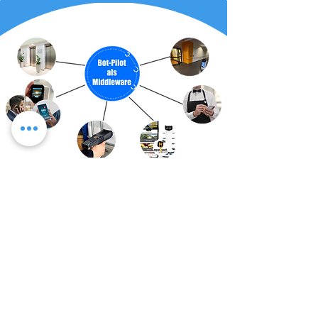
Entfernungs-abhängiger Türöffner
Aufzugsteuerung für viele Aufzüge und viele Roboter
Anbindung für alle Kassensysteme, um von Kellner-
Handheld den Roboter direkt aus der App zu rufen
SMS/Phone- oder Pager-Call, wenn Roboter am Ziel ist,
um Gäste oder Mitarbeiter zu informieren
Anbindung an Digitale Speisekarte app2get