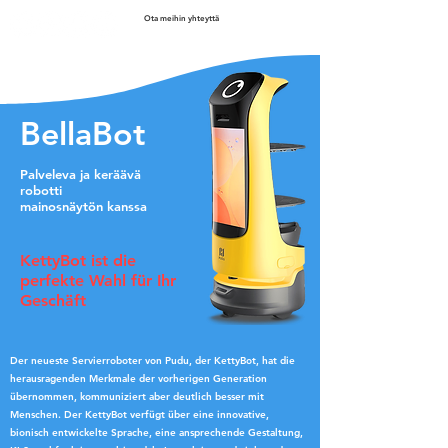
Ota meihin yhteyttä
BellaBot
Palveleva ja keräävä
robotti
mainosnäytön kanssa
KettyBot ist die
perfekte Wahl für Ihr
Geschäft
Der neueste Servierroboter von Pudu, der KettyBot, hat die
herausragenden Merkmale der vorherigen Generation
übernommen, kommuniziert aber deutlich besser mit
Menschen. Der KettyBot verfügt über eine innovative,
bionisch entwickelte Sprache, eine ansprechende Gestaltung,