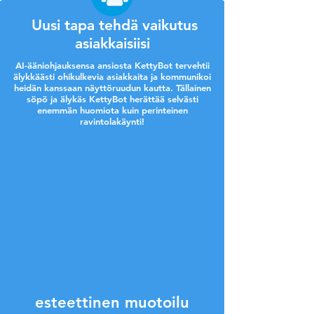
Uusi tapa tehdä vaikutus
asiakkaisiisi
AI-ääniohjauksensa ansiosta KettyBot tervehtii
älykkäästi ohikulkevia asiakkaita ja kommunikoi
heidän kanssaan näyttöruudun kautta. Tällainen
söpö ja älykäs KettyBot herättää selvästi
enemmän huomiota kuin perinteinen
ravintolakäynti!
esteettinen muotoilu