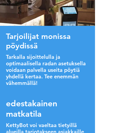
Tarjoilijat monissa
pöydissä
Tarkalla sijoittelulla ja
optimaalisella radan asetuksella
voidaan palvella useita pöytiä
yhdellä kertaa. Tee enemmän
vähemmällä!
edestakainen
matkatila
KettyBot voi vaeltaa tietyillä
alueilla tarjotakseen asiakkaille