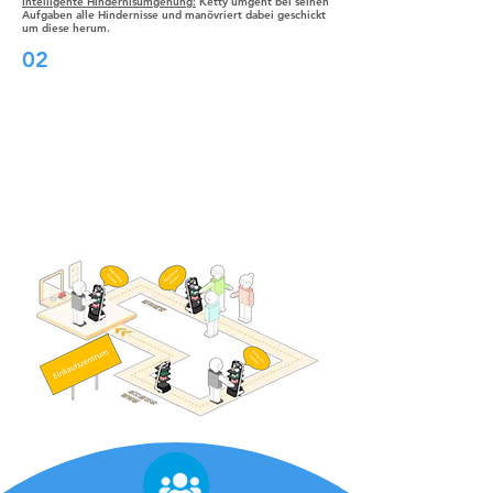
Intelligente Hindernisumgehung:
Ketty umgeht bei seinen
Aufgaben alle Hindernisse und manövriert dabei geschickt
um diese herum.
02
BellaBotia voidaan käyttää joustavammin,
koska se voi käyttää sekä laser SLAM että
optista SLAM paikannukseen ja navigointiin.
Molemmat ovat tarkkoja ja helppokäyttöisiä.
Molemmat BellaBotin seurantajärjestelmät
ovat yhtä laadukkaita. Vaikka
paikannusratkaisut vaihtelevat, BellaBotin
asiakaslähtöinen palvelu ei muutu koskaan.