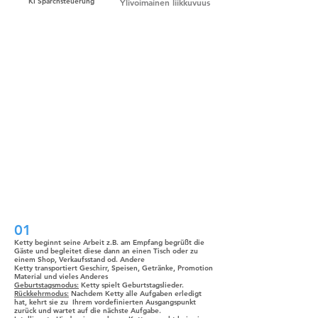
KI Sparchsteuerung
Ylivoimainen liikkuvuus
Alan yksinoikeudella kaksi
SLAM-järjestelmää kaikkiin
tapauksiin
01
Ketty beginnt seine Arbeit z.B. am Empfang begrüßt die
Gäste und begleitet diese dann an einen Tisch oder zu
einem Shop, Verkaufsstand od. Andere
Ketty transportiert Geschirr, Speisen, Getränke, Promotion
Material und vieles Anderes
Geburtstagsmodus:
Ketty spielt Geburtstagslieder.
Rückkehrmodus:
Nachdem Ketty alle Aufgaben erledigt
hat, kehrt sie zu Ihrem vordefinierten Ausgangspunkt
zurück und wartet auf die nächste Aufgabe.