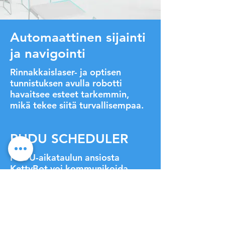
Automaattinen sijainti
ja navigointi
Rinnakkaislaser- ja optisen
tunnistuksen avulla robotti
havaitsee esteet tarkemmin,
mikä tekee siitä turvallisempaa.
PUDU SCHEDULER
PUDU-aikataulun ansiosta
KettyBot voi kommunikoida
suoraan minkä tahansa robotin
kanssa samassa verkossa
monirobottitilassa.