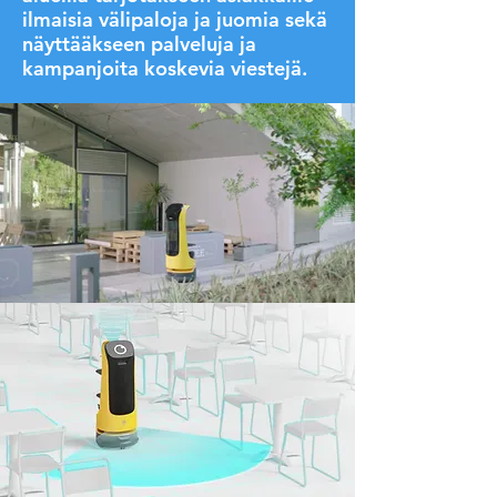
ilmaisia välipaloja ja juomia sekä
näyttääkseen palveluja ja
kampanjoita koskevia viestejä.