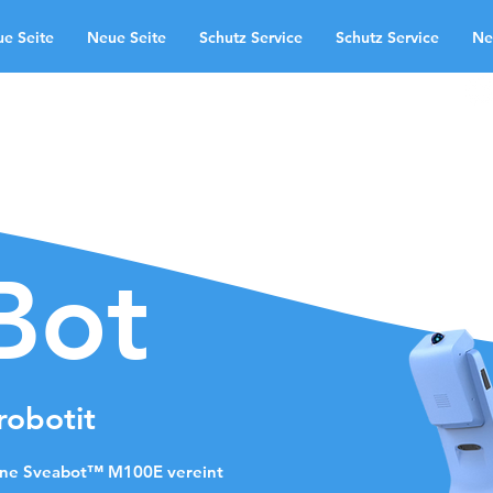
e Seite
Neue Seite
Schutz Service
Schutz Service
Ne
käyttöalueet
Neue Seite
te
Schutz Service
Neue Seite
ndingpage
Bot
srobotit
ne Sveabot™ M100E vereint