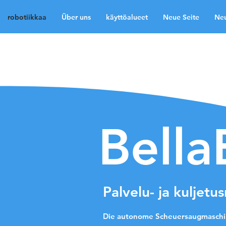
robotiikkaa
Über uns
käyttöalueet
Neue Seite
Neu
robotiikkaa
Über uns
Neue Seite
Neue Sei
Medien
Kontakt
La
Bella
Palvelu- ja kuljetu
Die autonome Scheuersaugmaschi