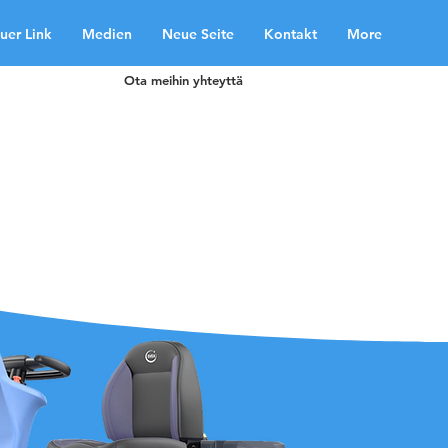
uer Link
Medien
Neue Seite
Kontakt
More
Ota meihin yhteyttä