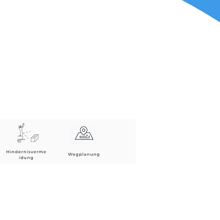
er SLAM että optista SLAM
isiä. Molemmat BellaBotin
vaihtelevat, BellaBotin