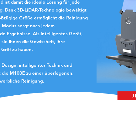
 ist damit die ideale Lösung für jede
. Dank 3D-LiDAR-Technologie bewältigt
roßzügige Größe ermöglicht die Reinigung
e Modus sorgt nach jedem
de Ergebnisse. Als intelligentes Gerät,
 sie Ihnen die Gewissheit, Ihre
 Griff zu haben.
Design, intelligenter Technik und
ht die M100E zu einer überlegenen,
werbliche Reinigung.
J