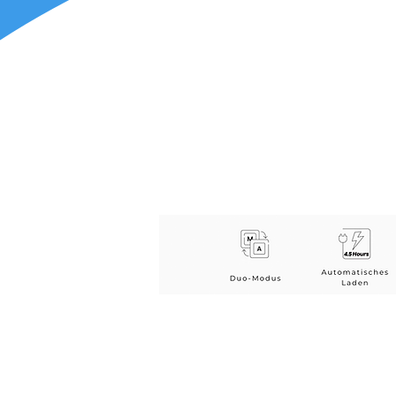
BellaBotia voidaan käyt
paikannukseen ja navigo
seurantajärjestelmät 