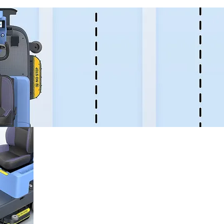
BellaBotia voidaan käyttää joustava
koska se voi käyttää sekä laser SLAM
optista SLAM paikannukseen ja navigoi
Molemmat ovat tarkkoja ja helppokäyt
Molemmat BellaBotin seurantajärjest
ovat yhtä laadukkaita. Vaikka
paikannusratkaisut vaihtelevat, Bella