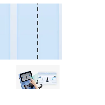
mmin,
 että
ntiin.
töisiä.
elmät
Botin