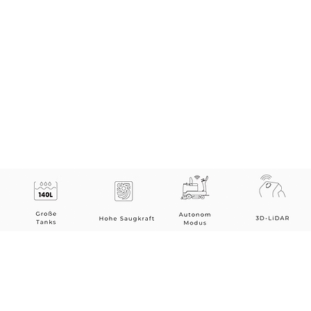
tää joustavammin, koska se voi käyttää sekä las
intiin. Molemmat ovat tarkkoja ja helppokäyttö
ovat yhtä laadukkaita. Vaikka paikannusratkaisut 
asiakaslähtöinen palvelu ei muutu koskaan.