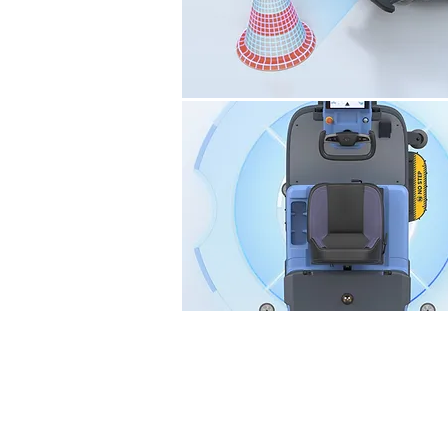
BellaBotia voidaan käytt
paikannukseen ja navigo
seurantajärjestelmät o