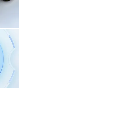
asiakaslähtöinen palvelu ei muutu ko
ää joustavammin, koska se voi käyttää sekä las
intiin. Molemmat ovat tarkkoja ja helppokäyttöi
vat yhtä laadukkaita. Vaikka paikannusratkaisut 
asiakaslähtöinen palvelu ei muutu koskaan.