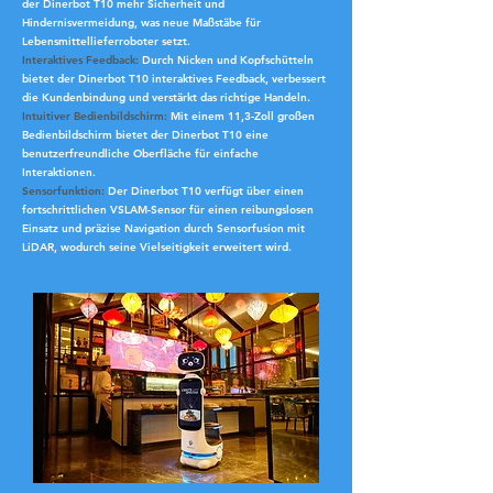
der Dinerbot T10 mehr Sicherheit und
Hindernisvermeidung, was neue Maßstäbe für
Lebensmittellieferroboter setzt.
Interaktives Feedback:
Durch Nicken und Kopfschütteln
bietet der Dinerbot T10 interaktives Feedback, verbessert
die Kundenbindung und verstärkt das richtige Handeln.
Intuitiver Bedienbildschirm:
Mit einem 11,3-Zoll großen
Bedienbildschirm bietet der Dinerbot T10 eine
benutzerfreundliche Oberfläche für einfache
Interaktionen.
Sensorfunktion:
Der Dinerbot T10 verfügt über einen
fortschrittlichen VSLAM-Sensor für einen reibungslosen
Einsatz und präzise Navigation durch Sensorfusion mit
LiDAR, wodurch seine Vielseitigkeit erweitert wird.