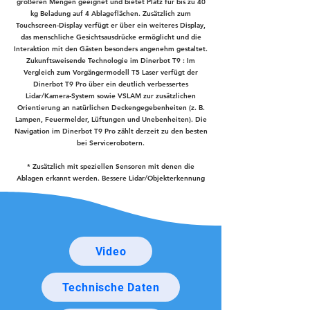
größeren Mengen geeignet und bietet Platz für bis zu 40
kg Beladung auf 4 Ablageflächen. Zusätzlich zum
Touchscreen-Display verfügt er über ein weiteres Display,
das menschliche Gesichtsausdrücke ermöglicht und die
Interaktion mit den Gästen besonders angenehm gestaltet.
Zukunftsweisende Technologie im Dinerbot T9 : Im
Vergleich zum Vorgängermodell T5 Laser verfügt der
Dinerbot T9 Pro über ein deutlich verbessertes
Lidar/Kamera-System sowie VSLAM zur zusätzlichen
Orientierung an natürlichen Deckengegebenheiten (z. B.
Lampen, Feuermelder, Lüftungen und Unebenheiten). Die
Navigation im Dinerbot T9 Pro zählt derzeit zu den besten
bei Servicerobotern.
* Zusätzlich mit speziellen Sensoren mit denen die
Ablagen erkannt werden. Bessere Lidar/Objekterkennung
Video
Technische Daten