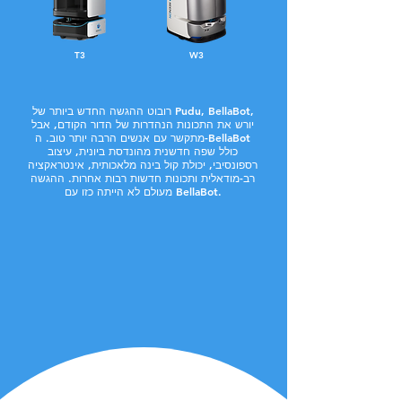
T3
W3
רובוט ההגשה החדש ביותר של Pudu, BellaBot,
יורש את התכונות הנהדרות של הדור הקודם, אבל
מתקשר עם אנשים הרבה יותר טוב. ה-BellaBot
כולל שפה חדשנית מהונדסת ביונית, עיצוב
רספונסיבי, יכולת קול בינה מלאכותית, אינטראקציה
רב-מודאלית ותכונות חדשות רבות אחרות. ההגשה
מעולם לא הייתה כזו עם BellaBot.