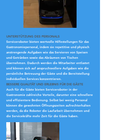
UNTERSTÜTZUNG DES PERSONALS
Serviceroboter bieten wertvolle Hilfestellungen für das
Gastronomiepersonal, indem sie repetitive und physisch
anstrengende Aufgaben wie das Servieren von Speisen
und Getränken sowie das Abräumen von Tischen
übernehmen. Dadurch werden die Mitarbeiter entlastet
und können sich auf anspruchsvollere Aufgaben wie die
persönliche Betreuung der Gäste und die Bereitstellung
individuellen Services konzentrieren.
BESSERE QUALITÄT UND ERLEBNIS FÜR DIE GÄSTE
Auch für die Gäste bieten Serviceroboter in der
Gastronomie zahlreiche Vorteile, darunter eine schnellere
und effizientere Bedienung. Selbst bei wenig Personal
können die gewohnten Öffnungszeiten aufrechterhalten
werden, da die Roboter die Laufarbeit übernehmen und
die Servicekräfte mehr Zeit für die Gäste haben.