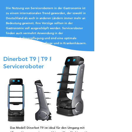
Die Nutzung von Servicerobotern in der Gastronomie ist
zu einem internationalen Trend geworden, der sowohl in
Deutschland als auch in anderen Ländern immer mehr an
Bedeutung gewinnt. Ihre Vorzüge sollten in der
Gastronomie voll ausgeschöpft werden. Serviceroboter
finden auch vermehrt Anwendung in der
Gemeinschaftsverpflegung und sind eine optimale
Unterstützung in der Altenpflege und in Krankenhäusern.
Dinerbot T9 | T9 Pro*
Serviceroboter
Das Modell Dinerbot T9 ist ideal für den Umgang mit