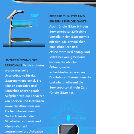
BESSERE QUALITÄT UND
ERLEBNIS FÜR DIE GÄSTE
Auch für die Gäste bringen
Serviceroboter zahlreiche
Vorteile in der Gastronomie
mit sich. Sie ermöglichen
eine schnellere und
effizientere Bedienung, und
selbst bei wenig Personal
UNTERSTÜTZUNG DES
können die üblichen
PERSONALS
Serviceroboter
Öffnungszeiten
bieten wertvolle
aufrechterhalten werden.
Unterstützung für das
Die Roboter übernehmen die
Gastronomiepersonal. Sie
Laufarbeit, während das
können repetitive und
Servicepersonal mehr Zeit
körperlich anstrengende
für die Gäste hat.
Aufgaben wie das Servieren
von Speisen und Getränken
sowie das Abräumen von
Tischen übernehmen.
Dadurch werden die
Mitarbeiter entlastet und
können sich auf
anspruchsvollere Aufgaben