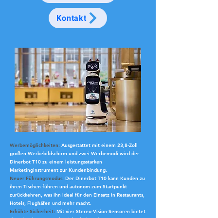
Kontakt
Werbemöglichkeiten:
Ausgestattet mit einem 23,8-Zoll
großen Werbebildschirm und zwei Werbemodi wird der
Dinerbot T10 zu einem leistungsstarken
Marketinginstrument zur Kundenbindung.
Neuer Führungsmodus:
Der Dinerbot T10 kann Kunden zu
ihren Tischen führen und autonom zum Startpunkt
zurückkehren, was ihn ideal für den Einsatz in Restaurants,
Hotels, Flughäfen und mehr macht.
Erhöhte Sicherheit:
Mit vier Stereo-Vision-Sensoren bietet