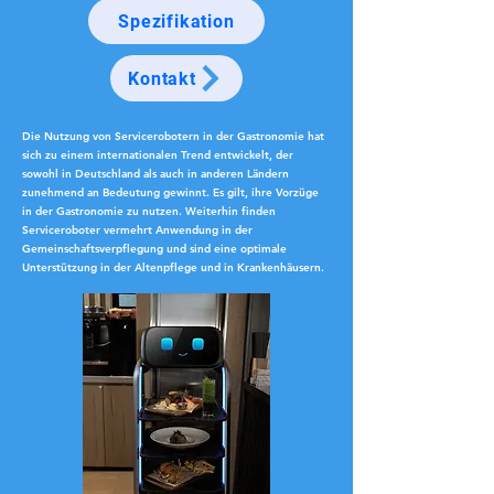
Spezifikation
Kontakt
Die Nutzung von Servicerobotern in der Gastronomie hat
sich zu einem internationalen Trend entwickelt, der
sowohl in Deutschland als auch in anderen Ländern
zunehmend an Bedeutung gewinnt. Es gilt, ihre Vorzüge
in der Gastronomie zu nutzen. Weiterhin finden
Serviceroboter vermehrt Anwendung in der
Gemeinschaftsverpflegung und sind eine optimale
Unterstützung in der Altenpflege und in Krankenhäusern.