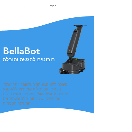
צור קשר
BellaBot
רובוטים להגשה והובלה
פעולה ללא מגע תהיה חשובה יותר ויותר
בעתיד. עם יכולות אמיתיות ללא מגע
ומודולי חיטוי כפולים, Puductor 2 מפחית
את הסיכון של זיהום צולב ומשפר את
ההיגיינה הפנימית.