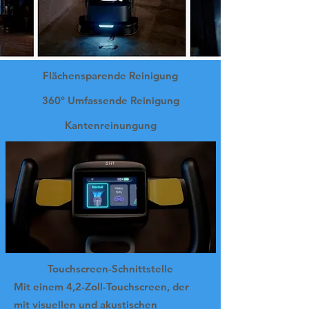
Flächensparende Reinigung
360° Umfassende Reinigung
Kantenreinungung
Touchscreen-Schnittstelle
Mit einem 4,2-Zoll-Touchscreen, der
mit visuellen und akustischen