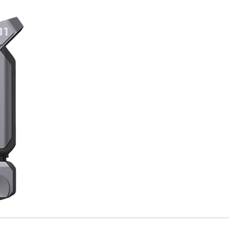
BellaBot kan brukes mer fleksibelt 
vel som optisk SLAM for plasse
nøyaktige og enkle å bruke. Begge
av lik kvalitet. Mens posisjonerings
aldri BellaBots kunde