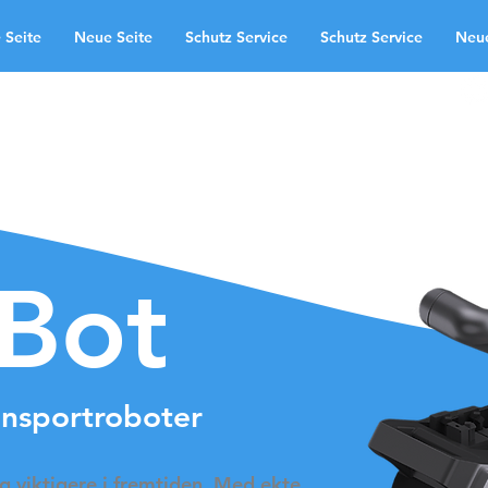
 Seite
Neue Seite
Schutz Service
Schutz Service
Neue
ruksområder
Neue Seite
te
Schutz Service
Neue Seite
ndingpage
aBot
ansportroboter
dig viktigere i fremtiden. Med ekte