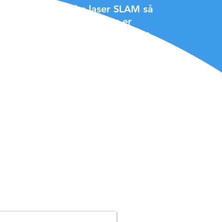
fordi den kan bruke laser SLAM så
ring og navigering. Begge er
 sporingssystemene i BellaBot er
løsninger er forskjellige, endres
sentrerte tjeneste.