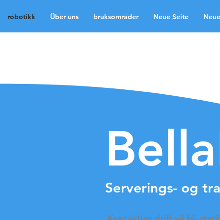
robotikk
Über uns
bruksområder
Neue Seite
Neue
robotikk
Über uns
b
Neue Seite
Neue Sei
Medien
Kontakt
La
Bell
Serverings- og tr
​ Kontaktløs
drift vil bli sta