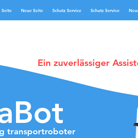
 Seite
Neue Seite
Schutz Service
Schutz Service
Neue
ruksområder
Neue Seite
te
Schutz Service
Neue Seite
ndingpage
Ein zuverlässiger Assist
laBot
og transportroboter