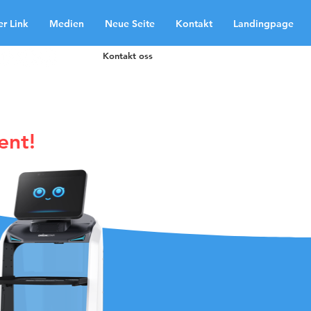
r Link
Medien
Neue Seite
Kontakt
Landingpage
Kontakt oss
ent!