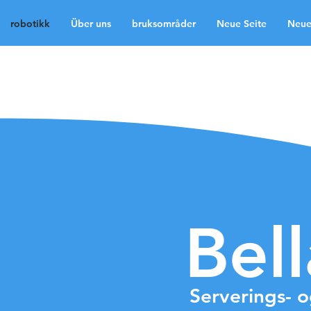
robotikk
Über uns
bruksområder
Neue Seite
Neue
robotikk
Über uns
b
Neue Seite
Neue Sei
Medien
Kontakt
La
Bel
Serverings- 