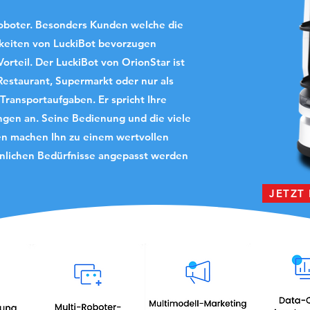
erroboter. Besonders Kunden welche die
gkeiten von LuckiBot bevorzugen
orteil. Der LuckiBot von OrionStar ist
 Restaurant, Supermarkt oder nur als
 Transportaufgaben. Er spricht Ihre
ngen an. Seine Bedienung und die viele
en machen Ihn zu einem wertvollen
sönlichen Bedürfnisse angepasst werden
JETZT