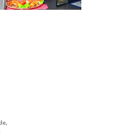
de,
g