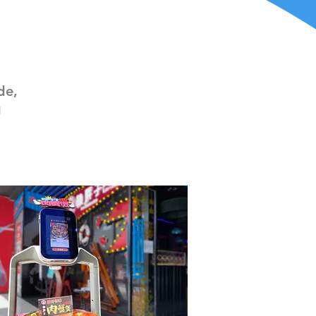
de,
g