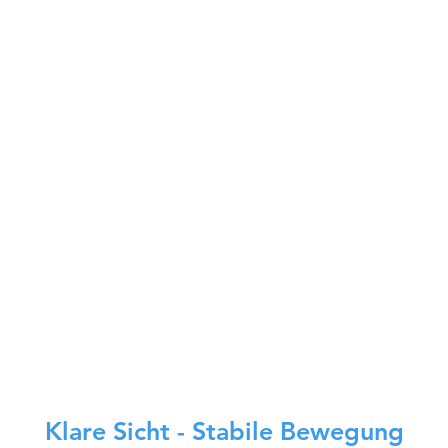
BellaBot kan br
ksibelt fordi den
kan bruke las
vel som optisk
SLAM for plass
vigering. Begge
er nøyaktige
 bruke. Begge
sporingssyst
Bot er av lik
kvalitet. Mens
ngsløsninger er
forskjellig
ri BellaBots
kundes
eneste.
Klare Sicht - Stabile Bewegung