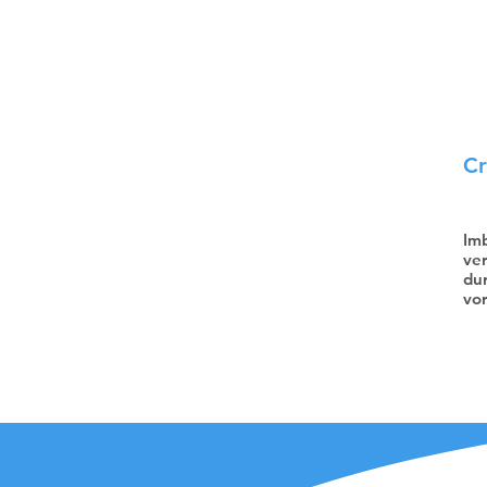
Cr
Imb
ver
du
vor