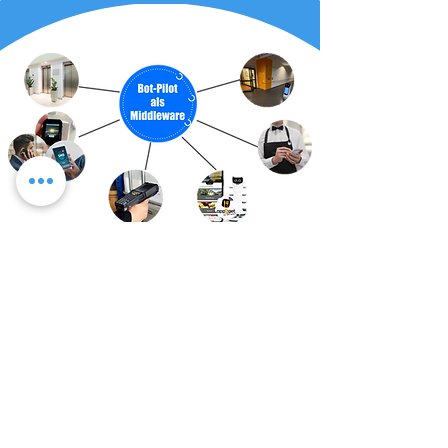
Entfernungs-abhängiger Türöffner
Aufzugsteuerung für viele Aufzüge und viele Roboter
Anbindung für alle Kassensysteme, um von Kellner-
Handheld den Roboter direkt aus der App zu rufen
SMS/Phone- oder Pager-Call, wenn Roboter am Ziel ist,
um Gäste oder Mitarbeiter zu informieren
Anbindung an Digitale Speisekarte app2get