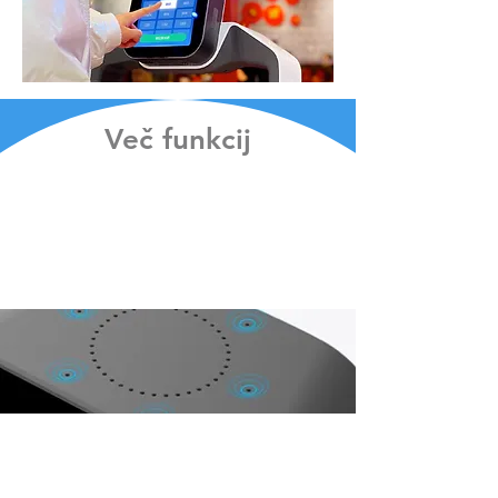
Več funkcij
Infrardeča indukcijska polica
Modularni sistem za hitro demontažo in
inteligentno infrardečo indukcijo. Pametnejša
polica za boljšo postrežbo.
tehnologija izmenjave
energije