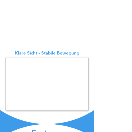
prilagodljivo, ker lahko uporablja
laserski SLAM in optični SLAM za
lokacijo in navigacijo. Oba sta natančna
in enostavna za uporabo. Oba sistema
sledenja v BellaBotu sta enako
kakovostna. Čeprav se rešitve za
pozicioniranje razlikujejo, se
BellaBotova storitev, osredotočena na
stranke, nikoli ne spremeni.
Klare Sicht - Stabile Bewegung