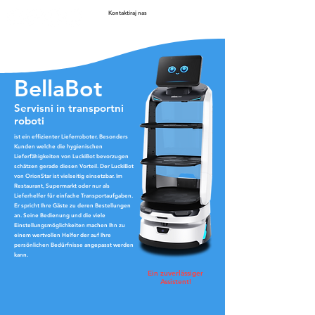
Kontaktiraj nas
BellaBot
Servisni in transportni
roboti
ist ein effizienter Lieferroboter. Besonders
Kunden welche die hygienischen
Lieferfähigkeiten von LuckiBot bevorzugen
schätzen gerade diesen Vorteil. Der LuckiBot
von OrionStar ist vielseitig einsetzbar. Im
Restaurant, Supermarkt oder nur als
Lieferhelfer für einfache Transportaufgaben.
Er spricht Ihre Gäste zu deren Bestellungen
an. Seine Bedienung und die viele
Einstellungsmöglichkeiten machen Ihn zu
einem wertvollen Helfer der auf Ihre
persönlichen Bedürfnisse angepasst werden
kann.
Ein zuverlässiger
Assistent!