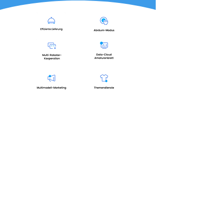
Ekskluzivna dva sistema
SLAM za vse primere