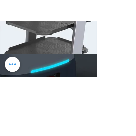
Primeri polnjenja in uporabe so kategorizirani za
hitrejšo zamenjavo baterije. Delovanje 24 ur na
dan: prepih za BellaBot.
RGBD
Trojna RGBD kamera daje BellaBotu najmočnejšo
tridimenzionalno zaznavo doslej. Z odzivnim
časom samo 0,5 sekunde lahko natančno zazna in
se izogne oviram.
Avtomobilsko neodvisno