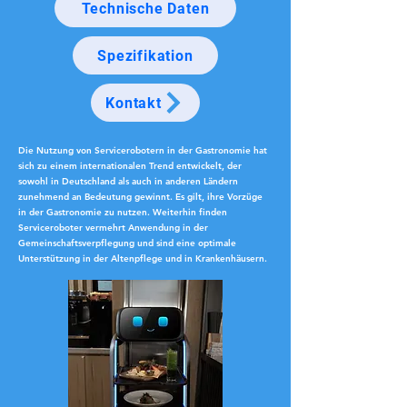
Technische Daten
Spezifikation
Kontakt
Die Nutzung von Servicerobotern in der Gastronomie hat
sich zu einem internationalen Trend entwickelt, der
sowohl in Deutschland als auch in anderen Ländern
zunehmend an Bedeutung gewinnt. Es gilt, ihre Vorzüge
in der Gastronomie zu nutzen. Weiterhin finden
Serviceroboter vermehrt Anwendung in der
Gemeinschaftsverpflegung und sind eine optimale
Unterstützung in der Altenpflege und in Krankenhäusern.