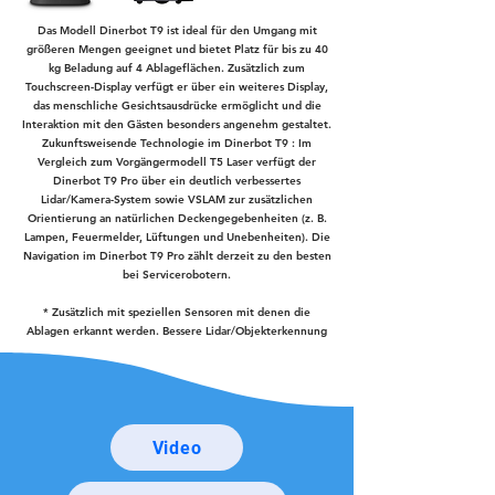
Das Modell Dinerbot T9 ist ideal für den Umgang mit
größeren Mengen geeignet und bietet Platz für bis zu 40
kg Beladung auf 4 Ablageflächen. Zusätzlich zum
Touchscreen-Display verfügt er über ein weiteres Display,
das menschliche Gesichtsausdrücke ermöglicht und die
Interaktion mit den Gästen besonders angenehm gestaltet.
Zukunftsweisende Technologie im Dinerbot T9 : Im
Vergleich zum Vorgängermodell T5 Laser verfügt der
Dinerbot T9 Pro über ein deutlich verbessertes
Lidar/Kamera-System sowie VSLAM zur zusätzlichen
Orientierung an natürlichen Deckengegebenheiten (z. B.
Lampen, Feuermelder, Lüftungen und Unebenheiten). Die
Navigation im Dinerbot T9 Pro zählt derzeit zu den besten
bei Servicerobotern.
* Zusätzlich mit speziellen Sensoren mit denen die
Ablagen erkannt werden. Bessere Lidar/Objekterkennung
Video