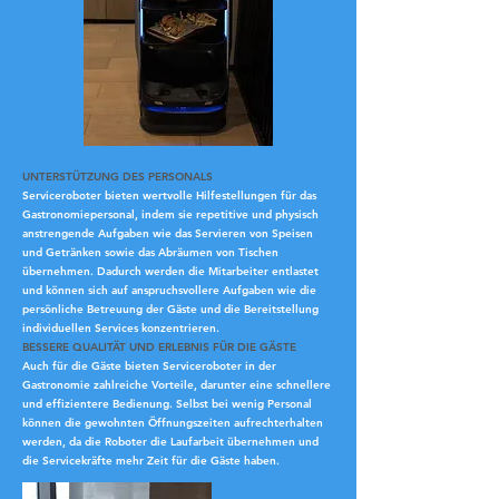
UNTERSTÜTZUNG DES PERSONALS
Serviceroboter bieten wertvolle Hilfestellungen für das
Gastronomiepersonal, indem sie repetitive und physisch
anstrengende Aufgaben wie das Servieren von Speisen
und Getränken sowie das Abräumen von Tischen
übernehmen. Dadurch werden die Mitarbeiter entlastet
und können sich auf anspruchsvollere Aufgaben wie die
persönliche Betreuung der Gäste und die Bereitstellung
individuellen Services konzentrieren.
BESSERE QUALITÄT UND ERLEBNIS FÜR DIE GÄSTE
Auch für die Gäste bieten Serviceroboter in der
Gastronomie zahlreiche Vorteile, darunter eine schnellere
und effizientere Bedienung. Selbst bei wenig Personal
können die gewohnten Öffnungszeiten aufrechterhalten
werden, da die Roboter die Laufarbeit übernehmen und
die Servicekräfte mehr Zeit für die Gäste haben.