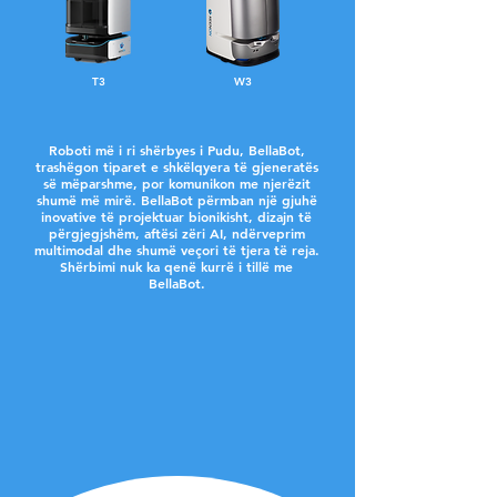
T3
W3
Roboti më i ri shërbyes i Pudu, BellaBot,
trashëgon tiparet e shkëlqyera të gjeneratës
së mëparshme, por komunikon me njerëzit
shumë më mirë. BellaBot përmban një gjuhë
inovative të projektuar bionikisht, dizajn të
përgjegjshëm, aftësi zëri AI, ndërveprim
multimodal dhe shumë veçori të tjera të reja.
Shërbimi nuk ka qenë kurrë i tillë me
BellaBot.