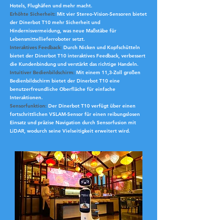
Hotels, Flughäfen und mehr macht.
Erhöhte Sicherheit:
Mit vier Stereo-Vision-Sensoren bietet
der Dinerbot T10 mehr Sicherheit und
Hindernisvermeidung, was neue Maßstäbe für
Lebensmittellieferroboter setzt.
Interaktives Feedback:
Durch Nicken und Kopfschütteln
bietet der Dinerbot T10 interaktives Feedback, verbessert
die Kundenbindung und verstärkt das richtige Handeln.
Intuitiver Bedienbildschirm:
Mit einem 11,3-Zoll großen
Bedienbildschirm bietet der Dinerbot T10 eine
benutzerfreundliche Oberfläche für einfache
Interaktionen.
Sensorfunktion:
Der Dinerbot T10 verfügt über einen
fortschrittlichen VSLAM-Sensor für einen reibungslosen
Einsatz und präzise Navigation durch Sensorfusion mit
LiDAR, wodurch seine Vielseitigkeit erweitert wird.