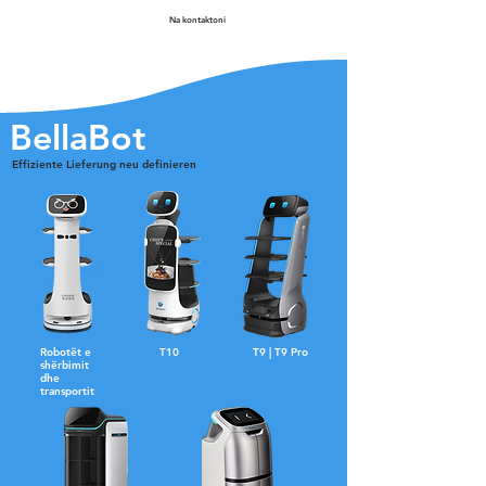
Na kontaktoni
BellaBot
Effiziente Lieferung neu definieren
Robotët e
T10
T9 | T9 Pro
shërbimit
dhe
transportit