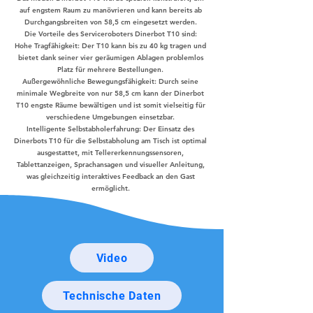
auf engstem Raum zu manövrieren und kann bereits ab
Durchgangsbreiten von 58,5 cm eingesetzt werden.
Die Vorteile des Serviceroboters Dinerbot T10 sind:
Hohe Tragfähigkeit: Der T10 kann bis zu 40 kg tragen und
bietet dank seiner vier geräumigen Ablagen problemlos
Platz für mehrere Bestellungen.
Außergewöhnliche Bewegungsfähigkeit: Durch seine
minimale Wegbreite von nur 58,5 cm kann der Dinerbot
T10 engste Räume bewältigen und ist somit vielseitig für
verschiedene Umgebungen einsetzbar.
Intelligente Selbstabholerfahrung: Der Einsatz des
Dinerbots T10 für die Selbstabholung am Tisch ist optimal
ausgestattet, mit Tellererkennungssensoren,
Tablettanzeigen, Sprachansagen und visueller Anleitung,
was gleichzeitig interaktives Feedback an den Gast
ermöglicht.
Video
Technische Daten