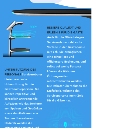
BESSERE QUALITÄT UND
ERLEBNIS FÜR DIE GÄSTE
Auch für die Gäste bringen
Serviceroboter zahlreiche
Vorteile in der Gastronomie
mit sich. Sie ermöglichen
eine schnellere und
effizientere Bedienung, und
selbst bei wenig Personal
UNTERSTÜTZUNG DES
können die üblichen
PERSONALS
Serviceroboter
Öffnungszeiten
bieten wertvolle
aufrechterhalten werden.
Unterstützung für das
Die Roboter übernehmen die
Gastronomiepersonal. Sie
Laufarbeit, während das
können repetitive und
Servicepersonal mehr Zeit
körperlich anstrengende
für die Gäste hat.
Aufgaben wie das Servieren
von Speisen und Getränken
sowie das Abräumen von
Tischen übernehmen.
Dadurch werden die
Mitarbeiter entlastet und