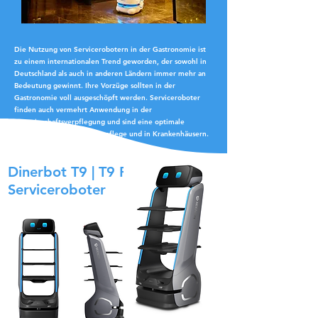
Die Nutzung von Servicerobotern in der Gastronomie ist
zu einem internationalen Trend geworden, der sowohl in
Deutschland als auch in anderen Ländern immer mehr an
Bedeutung gewinnt. Ihre Vorzüge sollten in der
Gastronomie voll ausgeschöpft werden. Serviceroboter
finden auch vermehrt Anwendung in der
Gemeinschaftsverpflegung und sind eine optimale
Unterstützung in der Altenpflege und in Krankenhäusern.
Dinerbot T9 | T9 Pro*
Serviceroboter