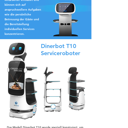
können sich auf
anspruchsvollere Aufgaben
wie die persönliche
Betreuung der Gäste und
die Bereitstellung
individuellen Services
konzentrieren.
Dinerbot T10
Serviceroboter
Das Modell Dinerbot T10 wurde speziell konstruiert, um