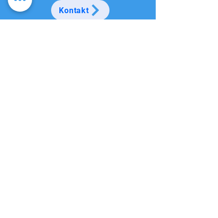
Kontakt
Die Nutzung von Servicerobotern in der Gastronomie hat
sich zu einem internationalen Trend entwickelt, der
sowohl in Deutschland als auch in anderen Ländern
zunehmend an Bedeutung gewinnt. Es gilt, ihre Vorzüge
in der Gastronomie zu nutzen. Weiterhin finden
Serviceroboter vermehrt Anwendung in der
Gemeinschaftsverpflegung und sind eine optimale
Unterstützung in der Altenpflege und in Krankenhäusern.