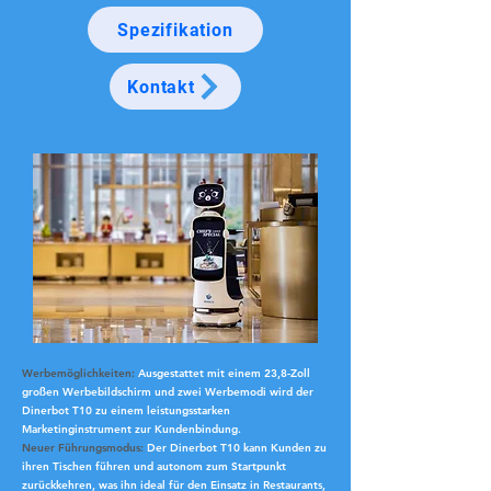
Spezifikation
Kontakt
Werbemöglichkeiten:
Ausgestattet mit einem 23,8-Zoll
großen Werbebildschirm und zwei Werbemodi wird der
Dinerbot T10 zu einem leistungsstarken
Marketinginstrument zur Kundenbindung.
Neuer Führungsmodus:
Der Dinerbot T10 kann Kunden zu
ihren Tischen führen und autonom zum Startpunkt
zurückkehren, was ihn ideal für den Einsatz in Restaurants,