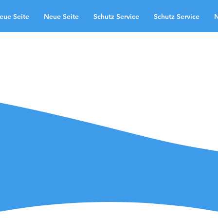
eue Seite
Neue Seite
Schutz Service
Schutz Service
N
ushat e aplikimit
Neue Seite
te
Schutz Service
Neue Seite
ndingpage