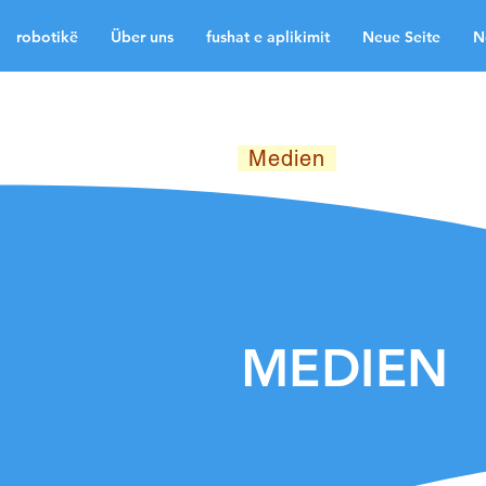
robotikë
Über uns
fushat e aplikimit
Neue Seite
N
robotikë
Über uns
f
Neue Seite
Neue Sei
Medien
Kontakt
La
MEDIEN