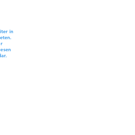
ter in
eten.
r
iesen
ar.