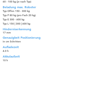
60 - 100 kg (je nach Typ)
Beladung max. Roboter
Typ Offen 150 - 300 kg
Typ P 80 kg (pro Fach 20 kg)
Typ E 300 - 600 kg
Typ L 150 | 300 | 600 kg
Hinderniserkennung
17 mm
Genauigkeit Positionierung
in cm Schritten
Aufladezeit
4.0 h
Akkulaufzeit
10 h
نظامان حصريان من أنظمة
SLAM لجميع الحالات
يمكن استخدام BellaBot بشكل أكثر مرونة لأنه يمكنه
استخدام SLAM بالليزر بالإضافة إلى SLAM البصري
لتحديد الموقع والتنقل. كلاهما دقيق وسهل الاستخدام.
كلا نظامي التتبع في BellaBot متساويان في الجودة.
بينما تختلف حلول تحديد المواقع ، فإن خدمة BellaBot
التي تتمحور حول العملاء لا تتغير أبدًا.