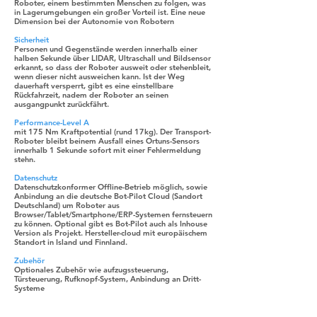
Roboter, einem bestimmten Menschen zu folgen, was
in Lagerumgebungen ein großer Vorteil ist. Eine neue
Dimension bei der Autonomie von Robotern
Sicherheit
Personen und Gegenstände werden innerhalb einer
halben Sekunde über LIDAR, Ultraschall und Bildsensor
erkannt, so dass der Roboter ausweit oder stehenbleit,
wenn dieser nicht ausweichen kann. Ist der Weg
dauerhaft versperrt, gibt es eine einstellbare
Rückfahrzeit, nadem der Roboter an seinen
ausgangpunkt zurückfährt.
Performance-Level A
mit 175 Nm Kraftpotential (rund 17kg). Der Transport-
Roboter bleibt beinem Ausfall eines Ortuns-Sensors
innerhalb 1 Sekunde sofort mit einer Fehlermeldung
stehn.
Datenschutz
Datenschutzkonformer Offline-Betrieb möglich, sowie
Anbindung an die deutsche Bot-Pilot Cloud (Sandort
Deutschland) um Roboter aus
Browser/Tablet/Smartphone/ERP-Systemen fernsteuern
zu können. Optional gibt es Bot-Pilot auch als Inhouse
Version als Projekt. Hersteller-cloud mit europäischem
Standort in Island und Finnland.
Zubehör
Optionales Zubehör wie aufzugssteuerung,
Türsteuerung, Rufknopf-System, Anbindung an Dritt-
Systeme