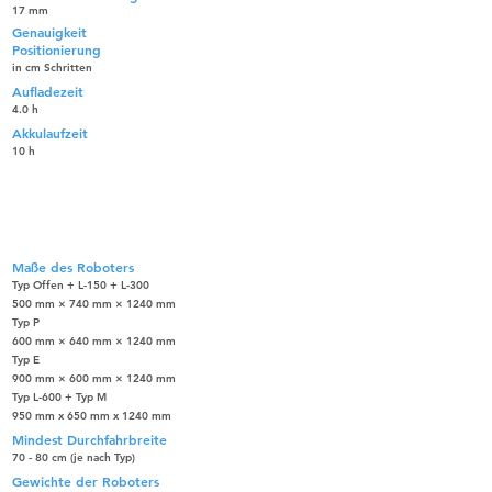
17 mm
Genauigkeit
Positionierung
in cm Schritten
Aufladezeit
4.0 h
Akkulaufzeit
10 h
Industrielle Lieferroboter
AX6113 Offen oder Typ
P/E/M/L
Maße des Roboters
Typ Offen + L-150 + L-300
500 mm × 740 mm × 1240 mm
Typ P
600 mm × 640 mm × 1240 mm
Typ E
900 mm × 600 mm × 1240 mm
Typ L-600 + Typ M
950 mm x 650 mm x 1240 mm
Mindest Durchfahrbreite
70 - 80 cm (je nach Typ)
Gewichte der Roboters