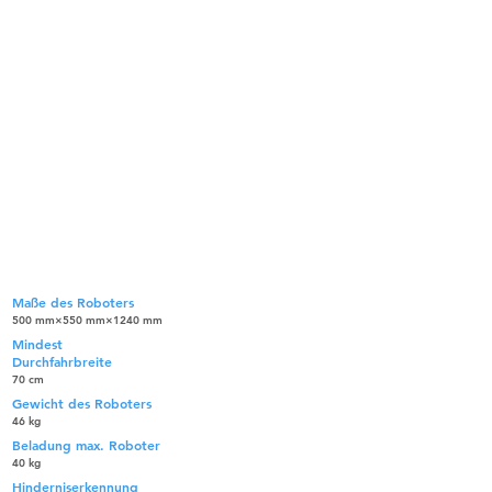
Industrieller Lieferroboter
AX6112 Offen (Standard)
Maße des Roboters
500 mm×550 mm×1240 mm
Mindest
Durchfahrbreite
70 cm
Gewicht des Roboters
46 kg
Beladung max. Roboter
40 kg
Hinderniserkennung