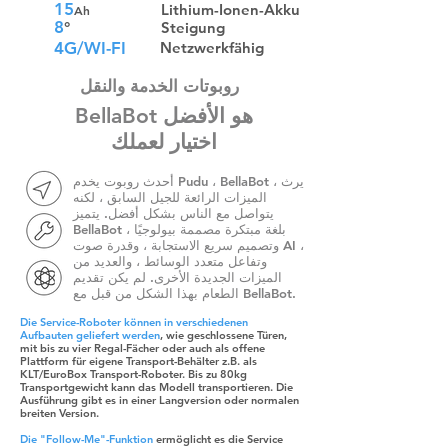
15
Lithium-Ionen-Akku
Ah
8
°
Steigung
4G/WI-FI
Netzwerkfähig
روبوتات الخدمة والنقل
BellaBot هو الأفضل
اختيار لعملك
أحدث روبوت يخدم Pudu ، BellaBot ، يرث
الميزات الرائعة للجيل السابق ، لكنه
يتواصل مع الناس بشكل أفضل. يتميز
BellaBot بلغة مبتكرة مصممة بيولوجيًا ،
وتصميم سريع الاستجابة ، وقدرة صوت AI ،
وتفاعل متعدد الوسائط ، والعديد من
الميزات الجديدة الأخرى. لم يكن تقديم
الطعام بهذا الشكل من قبل مع BellaBot.
Die Service-Roboter können in verschiedenen
Aufbauten geliefert werden
, wie geschlossene Türen,
mit bis zu vier Regal-Fächer oder auch als offene
Plattform für eigene Transport-Behälter z.B. als
KLT/EuroBox Transport-Roboter. Bis zu 80kg
Transportgewicht kann das Modell transportieren. Die
Ausführung gibt es in einer Langversion oder normalen
breiten Version.
Die "Follow-Me"-Funktion
ermöglicht es die Service