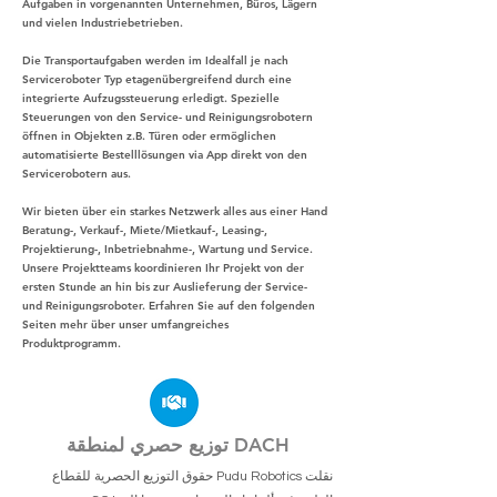
Aufgaben in vorgenannten Unternehmen, Büros, Lägern
und vielen Industriebetrieben.
Die Transportaufgaben werden im Idealfall je nach
Serviceroboter Typ etagenübergreifend durch eine
integrierte Aufzugssteuerung erledigt. Spezielle
Steuerungen von den Service- und Reinigungsrobotern
öffnen in Objekten z.B. Türen oder ermöglichen
automatisierte Bestelllösungen via App direkt von den
Servicerobotern aus.
Wir bieten über ein starkes Netzwerk alles aus einer Hand
Beratung-, Verkauf-, Miete/Mietkauf-, Leasing-,
Projektierung-, Inbetriebnahme-, Wartung und Service.
Unsere Projektteams koordinieren Ihr Projekt von der
ersten Stunde an hin bis zur Auslieferung der Service-
und Reinigungsroboter. Erfahren Sie auf den folgenden
Seiten mehr über unser umfangreiches
Produktprogramm.
توزيع حصري لمنطقة DACH
نقلت Pudu Robotics حقوق التوزيع الحصرية للقطاع