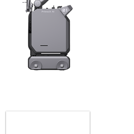
يمكن استخدام BellaBot بشكل أكثر مرونة لأنه
يمكنه استخدام SLAM بالليزر بالإضافة إلى SLAM
البصري لتحديد الموقع والتنقل. كلاهما دقيق وسهل
الاستخدام. كلا نظامي التتبع في BellaBot متساويان
في الجودة. بينما تختلف حلول تحديد المواقع ، فإن
خدمة BellaBot التي تتمحور حول العملاء لا تتغير
أبدًا.