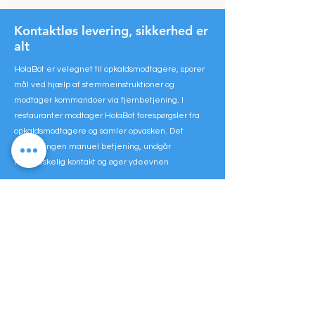
Kontaktløs levering, sikkerhed er
alt
HolaBot er velegnet til opkaldsmodtagere, sporer
mål ved hjælp af stemmeinstruktioner og
modtager kommandoer via fjernbetjening. I
restauranter modtager HolaBot forespørgsler fra
opkaldsmodtagere og samler opvasken. Det
kræver ingen manuel betjening, undgår
menneskelig kontakt og øger ydeevnen.