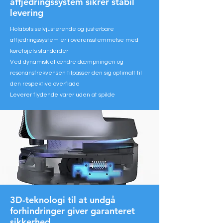
affjedringssystem sikrer stabil
levering
Holabots selvjusterende og justerbare
affjedringssystem er i overensstemmelse med
køretøjets standarder
Ved dynamisk at ændre dæmpningen og
resonansfrekvensen tilpasser den sig optimalt til
den respektive overflade
Leverer flydende varer uden at spilde
3D-teknologi til at undgå
forhindringer giver garanteret
sikkerhed