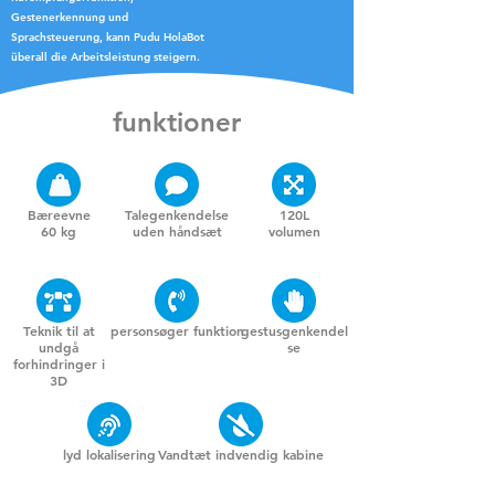
Gestenerkennung und
Sprachsteuerung, kann Pudu HolaBot
überall die Arbeitsleistung steigern.
funktioner
Bæreevne
Talegenkendelse
120L
60 kg
uden håndsæt
volumen
Teknik til at
personsøger funktion
gestusgenkendel
undgå
se
forhindringer i
3D
lyd lokalisering
Vandtæt indvendig kabine