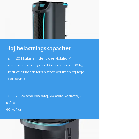
Høj belastningskapacitet
I sin 120 l kabine indeholder HolaBot 4
højdejusterbare hylder. Bæreevnen er 60 kg.
HolaBot er kendt for sin store volumen og høje
bæreevne.
120 l = 120 små vasketøj, 39 store vasketøj, 33
skåle
60 kg/tur