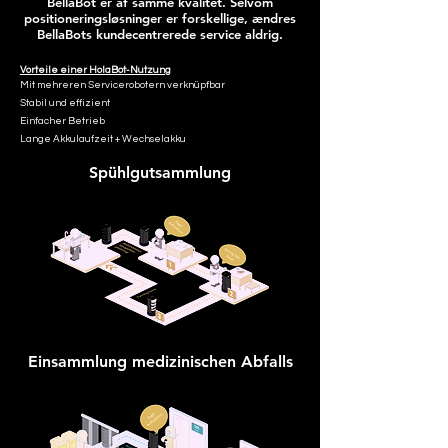
BellaBot er af samme kvalitet. Selvom
positioneringsløsninger er forskellige, ændres
BellaBots kundecentrerede service aldrig.
V
orteile einer HolaBot-Nutzung
Mit mehreren Servicerobotern verknüpfbar
Stabil und effizient
Einfacher Betrieb
Lange Akkulaufzeit + Wechselakku
Spühlgutsammlung
Einsammlung medizinischen Abfalls