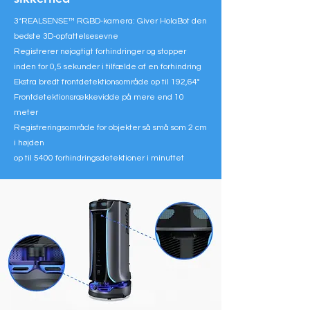
3*REALSENSE™ RGBD-kamera: Giver HolaBot den
bedste 3D-opfattelsesevne
Registrerer nøjagtigt forhindringer og stopper
inden for 0,5 sekunder i tilfælde af en forhindring
Ekstra bredt frontdetektionsområde op til 192,64°
Frontdetektionsrækkevidde på mere end 10
meter
Registreringsområde for objekter så små som 2 cm
i højden
op til 5400 forhindringsdetektioner i minuttet