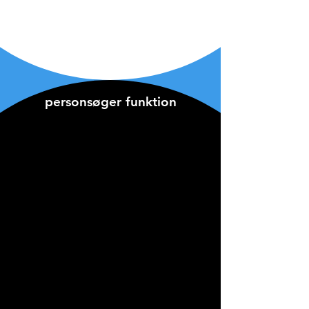
5 justeringsniveauer, fleksibelt
opbevaringsniveau
personsøger funktion