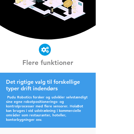
Flere funktioner
Det rigtige valg til forskellige
typer drift indendørs
Pudu Robotics forsker og udvikler selvstændigt
sine egne robotpositionerings- og
kontrolprocesser med flere sensorer. HolaBot
kan bruges i vid udstrækning i kommercielle
områder som restauranter, hoteller,
kontorbygninger osv.