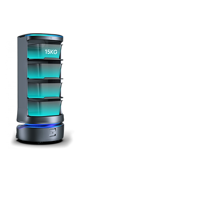
Ekstremt meget plads
Bæreevne 60 kg,
volumen 120 l, 4
rummelige hylder[1].
Mulighed for flere
borde i én
afhentning, så
restauranten kan
indbringe mere salg.
Robotten flytter
også medicinsk affald
fra
oprindelsesstedet til
det udpegede
lagerplads, hvilket
hjælper med at
behandle medicinsk
affald bedre og
reducere
infektionsraten.