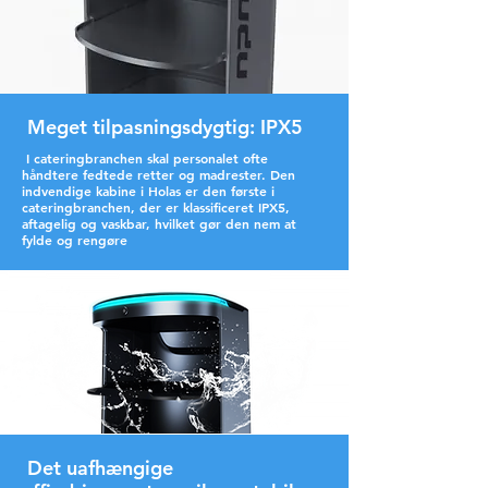
Meget tilpasningsdygtig: IPX5
I cateringbranchen skal personalet ofte
håndtere fedtede retter og madrester. Den
indvendige kabine i Holas er den første i
cateringbranchen, der er klassificeret IPX5,
aftagelig og vaskbar, hvilket gør den nem at
fylde og rengøre
Det uafhængige