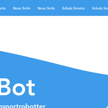
eite
Neue Seite
Neue Seite
Schutz Service
Schutz Se
uns
anvendelsesområder
te
Neue Seite
Schutz Service
Kontakt
Landingpage
aBot
ansportrobotter