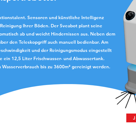
ktionstalent. Sensoren und künstliche Intelligenz
Reinigung Ihrer Böden. Der Sveabot plant seine
tomatisch ab und weicht Hindernissen aus.
Neben dem
ber den Teleskopgriff auch manuell bedienbar. Am
Geschwindigkeit und der Reinigungsmodus eingestellt
je ein 12,5 Liter Frischwasser- und Abwassertank.
m Wasserverbrauch bis zu 3600m² gereinigt werden.