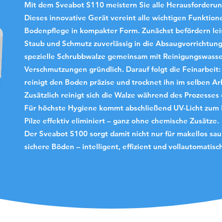
Mit dem Sveabot S110 meistern Sie alle Herausforderu
Dieses innovative Gerät vereint alle wichtigen Funktio
Bodenpflege in kompakter Form. Zunächst befördern lei
Staub und Schmutz zuverlässig in die Absaugvorrichtung.
spezielle Schrubbwalze gemeinsam mit Reinigungswasser
Verschmutzungen gründlich. Darauf folgt die Feinarbei
reinigt den Boden präzise und trocknet ihn im selben Ar
Zusätzlich reinigt sich die Walze während des Prozesses
Für höchste Hygiene kommt abschließend UV-Licht zum E
Pilze effektiv eliminiert – ganz ohne chemische Zusätze.
Der Sveabot S100 sorgt damit nicht nur für makellos sau
sichere Böden – intelligent, effizient und vollautomatisc