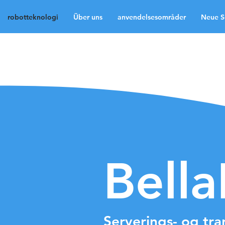
robotteknologi
Über uns
anvendelsesområder
Neue S
robotteknologi
Über 
Neue Seite
Neue Sei
Neue Seite
Medien
Bell
Serverings- og tr