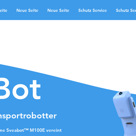
eite
Neue Seite
Neue Seite
Schutz Service
Schutz Se
uns
anvendelsesområder
te
Neue Seite
Schutz Service
Kontakt
Landingpage
Bot
nsportrobotter
ne Sveabot™ M100E vereint