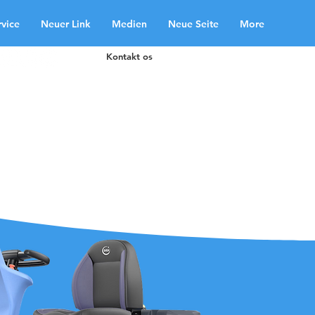
rvice
Neuer Link
Medien
Neue Seite
More
Kontakt os