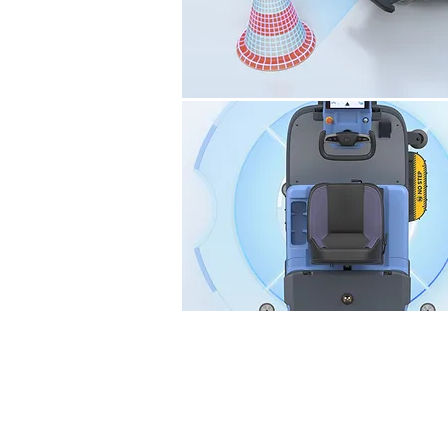
BellaBot kan bruges mere fl
og navigation. Begge er nø
kvalitet. Selvom positioneri