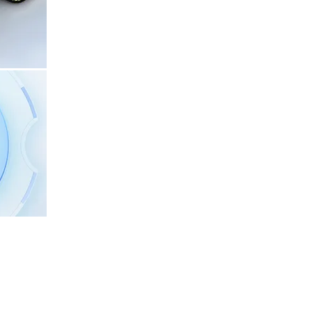
kundecentrerede service aldrig.
eksibelt, fordi den kan bruge laser SLAM såvel s
jagtige og nemme at bruge. Begge sporingssyst
ngsløsninger er forskellige, ændres BellaBots ku