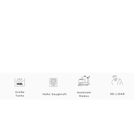
re fleksibelt, fordi den kan bruge laser SLAM s
 Begge er nøjagtige og nemme at bruge. Begge s
tet. Selvom positioneringsløsninger er forskellig
kundecentrerede service aldrig.