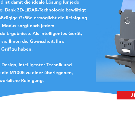
 ist damit die ideale Lösung für jede
. Dank 3D-LiDAR-Technologie bewältigt
roßzügige Größe ermöglicht die Reinigung
e Modus sorgt nach jedem
de Ergebnisse. Als intelligentes Gerät,
 sie Ihnen die Gewissheit, Ihre
 Griff zu haben.
Design, intelligenter Technik und
ht die M100E zu einer überlegenen,
werbliche Reinigung.
J