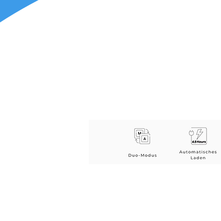
BellaBot kan bruges me
placering og navigation.
er af samme kvali