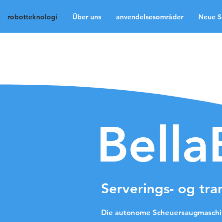
robotteknologi
Über uns
anvendelsesområder
Neue S
robotteknologi
Über 
Neue Seite
Neue Sei
Neue Seite
Medien
Bella
Serverings- og tra
Die autonome Scheuersaugmaschi