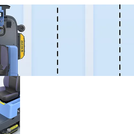
BellaBot kan bruges mere fleksibelt, 
den kan bruge laser SLAM såvel som 
SLAM til placering og navigation. Be
nøjagtige og nemme at bruge. Be
sporingssystemer i BellaBot er af 
kvalitet. Selvom positioneringsløsnin
forskellige, ændres BellaBots