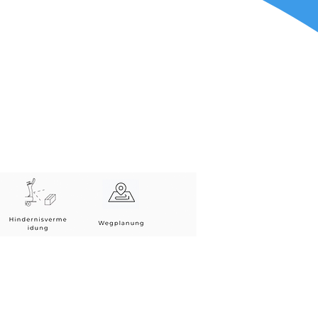
åvel som optisk SLAM til
poringssystemer i BellaBot
e, ændres BellaBots