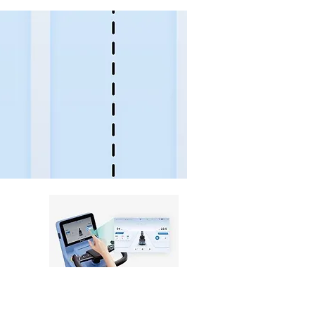
fordi
optisk
gge er
gge
samme
ger er