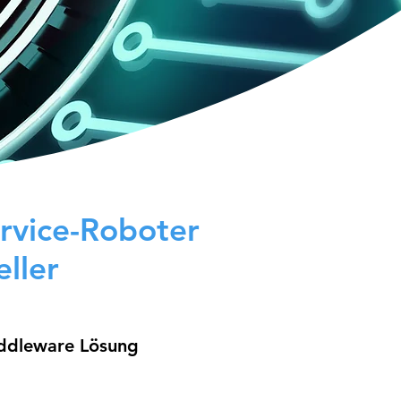
ervice-Roboter
ller
iddleware Lösung