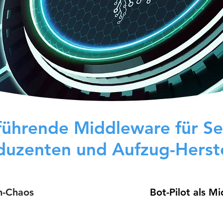
 führende Middleware für S
duzenten und Aufzug-Herste
en-Chaos
Bot-Pilot als M