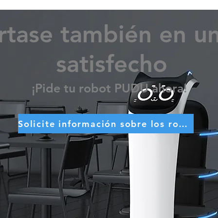
rtase también en un
satisfecho
¡Pide tu robot PUDU ahora!
Solicite información sobre los robots PUDU ahora