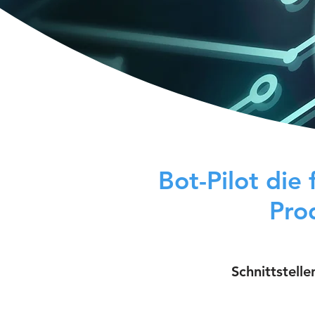
Bot-Pilot die
Pro
Schnittstell