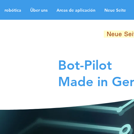
robótica
Über uns
Areas de aplicación
Neue Seite
robótica
Über uns
A
Neue Seite
Neue Sei
Medien
Kontakt
La
Bot-Pilot
Made in Ge