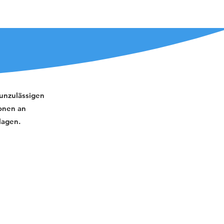
 unzulässigen
onen an
lagen.