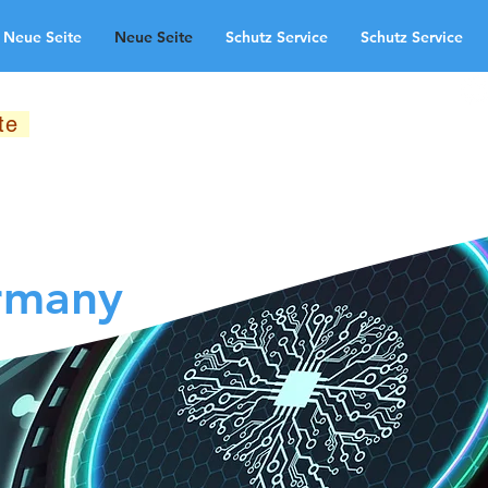
Neue Seite
Neue Seite
Schutz Service
Schutz Service
reas de aplicación
Neue Seite
te
Schutz Service
Neue Seite
ndingpage
rmany