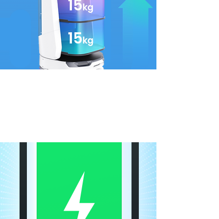
tecnología de intercambio
de energía
Los casos de carga y uso se clasifican para un
reemplazo de batería más rápido. Operación
24/7: una brisa para el BellaBot.