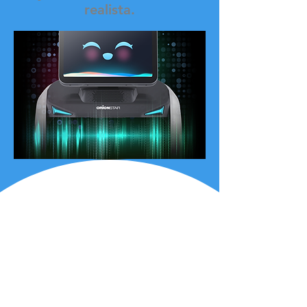
realista.
Dos sistemas SLAM
exclusivos de la industria
para todos los casos
El BellaBot se puede usar de manera más flexible porque
puede usar SLAM láser y SLAM óptico para ubicación y
navegación. Ambos son precisos y fáciles de usar. Ambos
sistemas de seguimiento en BellaBot son de igual calidad.
Si bien las soluciones de posicionamiento difieren, el
servicio centrado en el cliente de BellaBot nunca cambia.