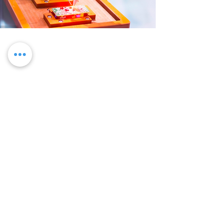
tecnología de intercambio
de energía
Los casos de carga y uso se clasifican para un
reemplazo de batería más rápido. Operación
24/7: una brisa para el BellaBot.