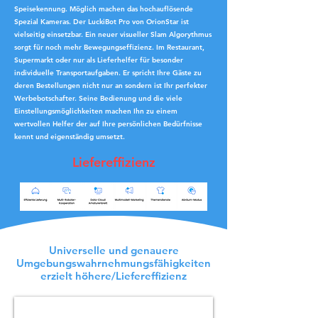
Speisekennung. Möglich machen das hochauflösende
Spezial Kameras. Der LuckiBot Pro von OrionStar ist
vielseitig einsetzbar. Ein neuer visueller Slam Algorythmus
sorgt für noch mehr Bewegungseffizienz. Im Restaurant,
Supermarkt oder nur als Lieferhelfer für besonder
individuelle Transportaufgaben. Er spricht Ihre Gäste zu
deren Bestellungen nicht nur an sondern ist Ihr perfekter
Werbebotschafter. Seine Bedienung und die viele
Einstellungsmöglichkeiten machen Ihn zu einem
wertvollen Helfer der auf Ihre persönlichen Bedürfnisse
kennt und eigenständig umsetzt.
Liefereffizienz
Universelle und genauere
Umgebungswahrnehmungsfähigkeiten
erzielt höhere/Liefereffizienz