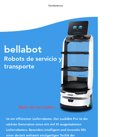
Contáctenos
bellabot
Robots de servicio y
transporte
Mehr als nur Liefern
ist ein effizienter Lieferroboter. Der LuckiBot Pro ist die
nächste Generation eines mit viel KI ausgestatteten
Lieferroboters. Besonders intelligent und innovativ Mit
einer derzeit weltweit einzigartigen Techik der