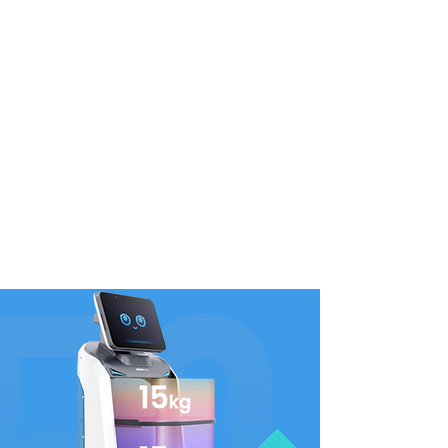
El BellaBot se puede usar de manera más flexible
porque puede usar SLAM láser y SLAM óptico
para ubicación y navegación. Ambos son precisos
y fáciles de usar. Ambos sistemas de seguimiento
en BellaBot son de igual calidad. Si bien las
soluciones de posicionamiento difieren, el servicio
centrado en el cliente de BellaBot nunca cambia.
Estante de inducción de
infrarrojos
Sistema modular de rápido desmontaje e
inducción inteligente de infrarrojos. Un estante
más inteligente para servir mejor.