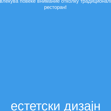
влекува повеќе внимание отколку традиционал
ресторан!
естетски дизајн