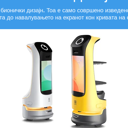
бионички дизајн. Тоа е само совршено изведен
а до навалувањето на екранот кон кривата на 