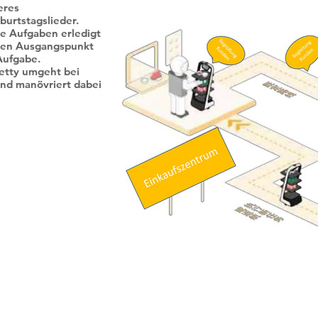
eres
burtstagslieder.
e Aufgaben erledigt
rten Ausgangspunkt
Aufgabe.
tty umgeht bei
und manövriert dabei
исти
може
AM,
за
двете
реба.
е во
в