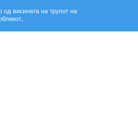
о од висината на трупот на
обликот.