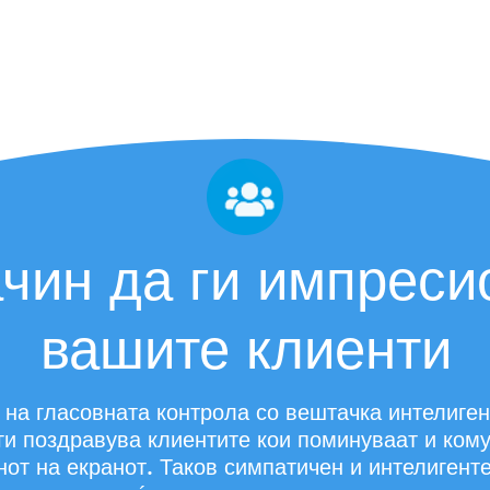
а за
ваат,
очена
е се
чин да ги импреси
вашите клиенти
на гласовната контрола со вештачка интелиген
ги поздравува клиентите кои поминуваат и ком
нот на екранот. Таков симпатичен и интелигент