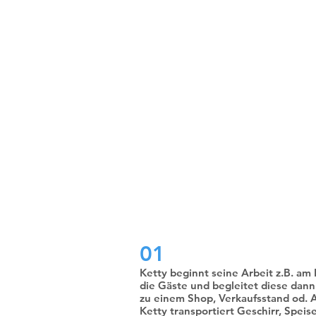
Индустр
си
01
Ketty beginnt seine Arbeit z.B. a
die Gäste und begleitet diese dann
zu einem Shop, Verkaufsstand od. 
Ketty transportiert Geschirr, Speis