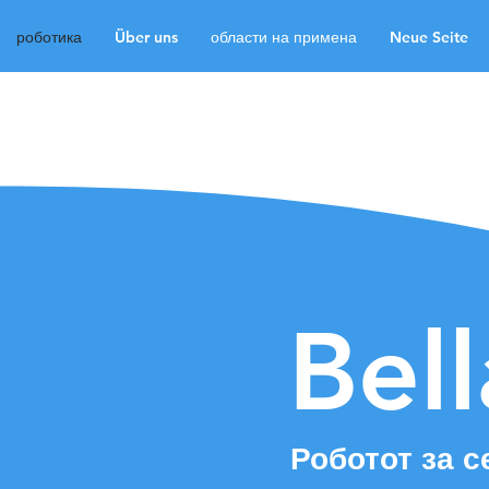
роботика
Über uns
области на примена
Neue Seite
роботика
Über uns
Neue Seite
Neue Sei
Medien
Kontakt
La
Bel
Роботот за 