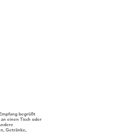
иски ексклузивни 
стеми за сите слу
m Empfang begrüßt
 an einen Tisch oder
Andere
en, Getränke,