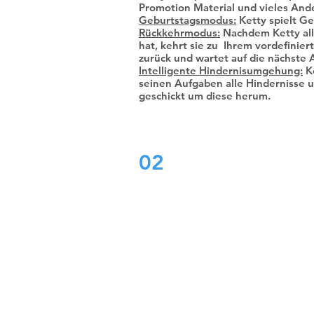
Promotion Material und vieles And
Geburtstagsmodus:
Ketty spielt Ge
Rückkehrmodus:
Nachdem Ketty all
hat, kehrt sie zu Ihrem vordefinie
zurück und wartet auf die nächste 
Intelligente Hindernisumgehung:
Ke
seinen Aufgaben alle Hindernisse 
geschickt um diese herum.
02
BellaBot може да се кор
пофлексибилно бидејќи 
да користи ласерски SL
како и оптички SLAM 
локација и навигација. И 
се точни и лесни за упот
Двата системи за следењ
BellaBot се со еднако