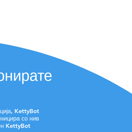
онирате
ција, KettyBot
уницира со нив
ен KettyBot