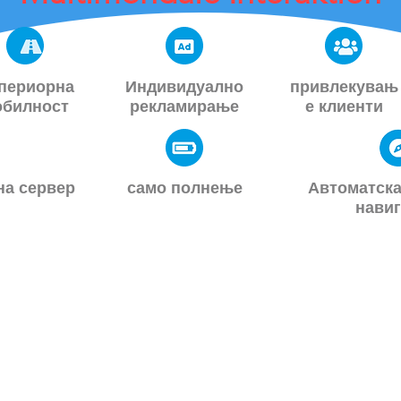
периорна
Индивидуално
привлекувањ
обилност
рекламирање
е клиенти
на сервер
само полнење
Автоматска
навиг