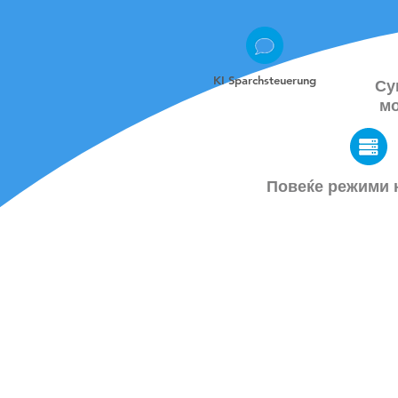
KI Sparchsteuerung
Су
м
Повеќе режими 