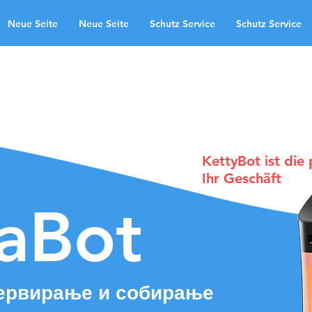
Neue Seite
Neue Seite
Schutz Service
Schutz Service
области на примена
Neue Seite
te
Schutz Service
Neue Seite
ndingpage
KettyBot ist die
Ihr Geschäft
laBot
сервирање и собирање