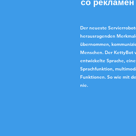
со рекламен
Der neueste Servierrobote
herausragenden Merkmale
übernommen, kommuniziert
Menschen. Der KettyBot ve
entwickelte Sprache, eine
Sprachfunktion, multimoda
Funktionen. So wie mit d
nie.