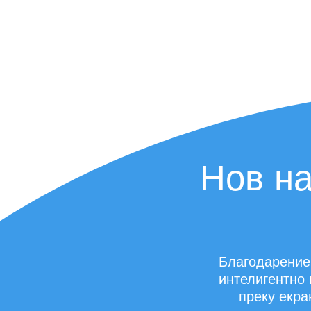
квалитет. Иако решенијат
позиционирање се разлику
услугата на BellaBot нас
кон клиентите никогаш н
менува.
Нов на
Благодарение 
интелигентно 
преку екра