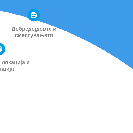
Добредојдовте и
сместувањето
 локација и
ација