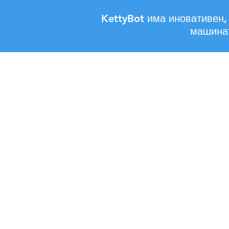
KettyBot има иновативен, 
машинат