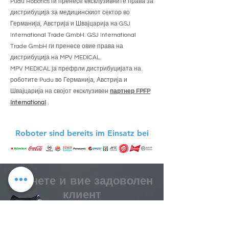
Pudu Robotics ги пренесе ексклузивните права за
дистрибуција за медицинскиот сектор во
Германија, Австрија и Швајцарија на GSJ
International Trade GmbH. GSJ International
Trade GmbH ги пренесе овие права на
дистрибуција на MPV MEDICAL.
MPV MEDICAL ја префрли дистрибуцијата на
роботите Pudu во Германија, Австрија и
Швајцарија на својот ексклузивен
партнер FPFP
International
.
Roboter sind bereits im Einsatz bei
Станете и вие задоволен
клиент
Нарачајте го вашиот робот PUDU сега!