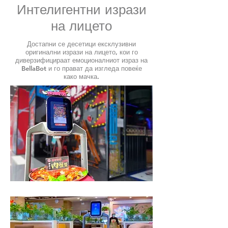
Интелигентни изрази
на лицето
Достапни се десетици ексклузивни
оригинални изрази на лицето, кои го
диверзифицираат емоционалниот израз на
BellaBot и го прават да изгледа повеќе
како мачка.