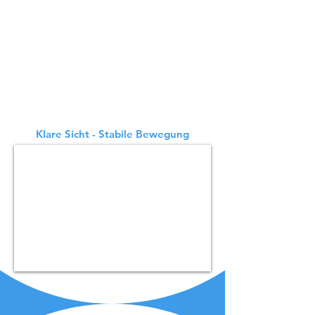
пофлексибилно бидејќи може да
користи ласерски SLAM, како и оптички
SLAM за локација и навигација. И двете
се точни и лесни за употреба. Двата
системи за следење во BellaBot се со
еднаков квалитет. Иако решенијата за
позиционирање се разликуваат,
услугата на BellaBot насочена кон
клиентите никогаш не се менува.
Klare Sicht - Stabile Bewegung