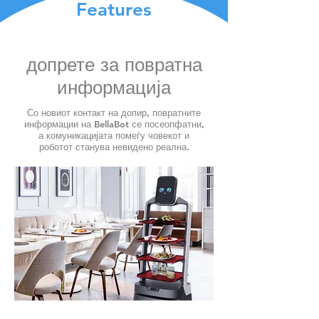
Features
допрете за повратна
информација
Со новиот контакт на допир, повратните
информации на BellaBot се посеопфатни,
а комуникацијата помеѓу човекот и
роботот станува невидено реална.