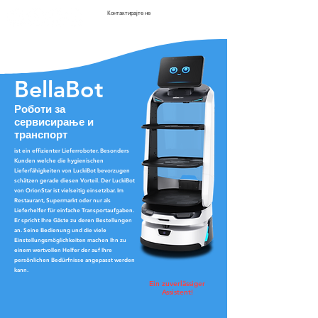
Контактирајте не
BellaBot
Роботи за
сервисирање и
транспорт
ist ein effizienter Lieferroboter. Besonders
Kunden welche die hygienischen
Lieferfähigkeiten von LuckiBot bevorzugen
schätzen gerade diesen Vorteil. Der LuckiBot
von OrionStar ist vielseitig einsetzbar. Im
Restaurant, Supermarkt oder nur als
Lieferhelfer für einfache Transportaufgaben.
Er spricht Ihre Gäste zu deren Bestellungen
an. Seine Bedienung und die viele
Einstellungsmöglichkeiten machen Ihn zu
einem wertvollen Helfer der auf Ihre
persönlichen Bedürfnisse angepasst werden
kann.
Ein zuverlässiger
Assistent!