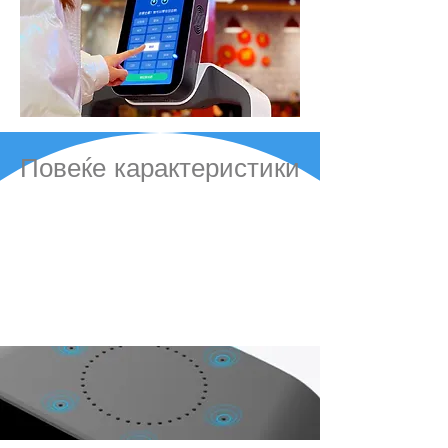
Повеќе карактеристики
Инфрацрвена индукциска
полица
Модуларен систем за брзо расклопување и
интелигентна инфрацрвена индукција.
Попаметна полица за подобро послужување.