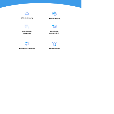
Индустриски ексклузивни два
SLAM системи за сите случаи