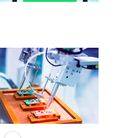
Infračervená indukčná
polica
Modulárny systém pre rýchlu demontáž a
inteligentnú infračervenú indukciu.
Inteligentnejšia polica pre lepšie servírovanie.
technológia výmeny