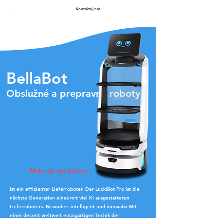
Kontaktuj nás
BellaBot
Obslužné a prepravné roboty
Mehr als nur Liefern
ist ein effizienter Lieferroboter. Der LuckiBot Pro ist die
nächste Generation eines mit viel KI ausgestatteten
Lieferroboters. Besonders intelligent und innovativ Mit
einer derzeit weltweit einzigartigen Techik der