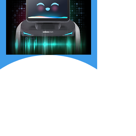
Exkluzívne dva systémy
SLAM pre všetky prípady
BellaBot je možné používať flexibilnejšie, pretože dokáže
využívať laserový SLAM aj optický SLAM na lokalizáciu a
navigáciu. Obe sú presné a ľahko sa používajú. Oba
sledovacie systémy v BellaBot majú rovnakú kvalitu. Aj
keď sa riešenia určovania polohy líšia, služba BellaBot
zameraná na zákazníka sa nikdy nemení.