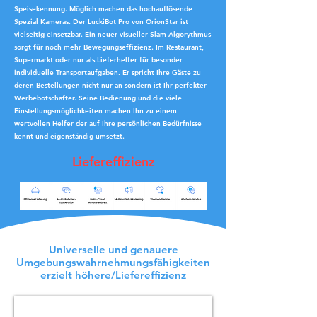
Speisekennung. Möglich machen das hochauflösende
Spezial Kameras. Der LuckiBot Pro von OrionStar ist
vielseitig einsetzbar. Ein neuer visueller Slam Algorythmus
sorgt für noch mehr Bewegungseffizienz. Im Restaurant,
Supermarkt oder nur als Lieferhelfer für besonder
individuelle Transportaufgaben. Er spricht Ihre Gäste zu
deren Bestellungen nicht nur an sondern ist Ihr perfekter
Werbebotschafter. Seine Bedienung und die viele
Einstellungsmöglichkeiten machen Ihn zu einem
wertvollen Helfer der auf Ihre persönlichen Bedürfnisse
kennt und eigenständig umsetzt.
Liefereffizienz
Universelle und genauere
Umgebungswahrnehmungsfähigkeiten
erzielt höhere/Liefereffizienz