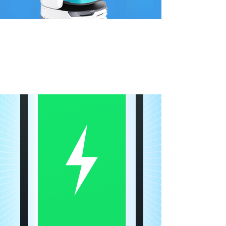
technológia výmeny
energie
Nabíjanie a prípady použitia sú rozdelené do
kategórií pre rýchlejšiu výmenu batérie. 24/7
prevádzka: hračka pre BellaBot.