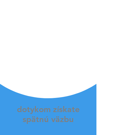
Exkluzívne dva
systémy SLAM pre
všetky prípady
BellaBot je možné používať flexibilnejšie,
pretože dokáže využívať laserový SLAM aj
optický SLAM na lokalizáciu a navigáciu. Obe
sú presné a ľahko sa používajú. Oba
sledovacie systémy v BellaBot majú rovnakú
kvalitu. Aj keď sa riešenia určovania polohy
líšia, služba BellaBot zameraná na zákazníka sa
nikdy nemení.
dotykom získate
spätnú väzbu