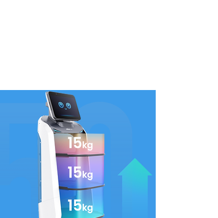
zákazníka sa nikdy nemení.
Infračervená indukčná
polica
Modulárny systém pre rýchlu demontáž a
inteligentnú infračervenú indukciu.
Inteligentnejšia polica pre lepšie servírovanie.