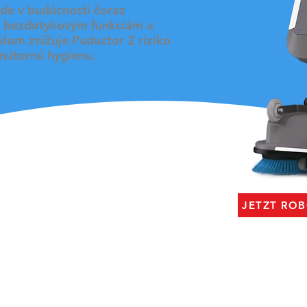
de v budúcnosti čoraz
ne bezdotykovým funkciám a
om znižuje Puductor 2 riziko
vnútornú hygienu.
JETZT RO
ívne dva systémy S