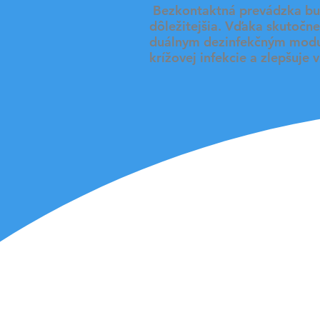
​ Bezkontaktná
prevádzka bu
dôležitejšia. Vďaka skutoč
duálnym dezinfekčným modul
krížovej infekcie a zlepšuje 
Exkluz