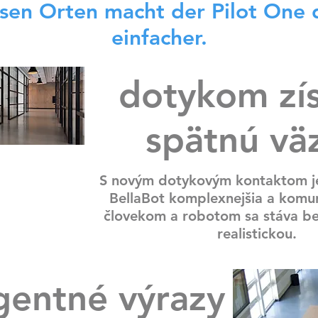
esen Orten macht der Pilot One 
einfacher.
dotykom zí
spätnú vä
S novým dotykovým kontaktom j
BellaBot komplexnejšia a komu
človekom a robotom sa stáva b
realistickou.
igentné výrazy