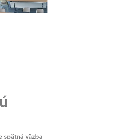
nú
e spätná väzba