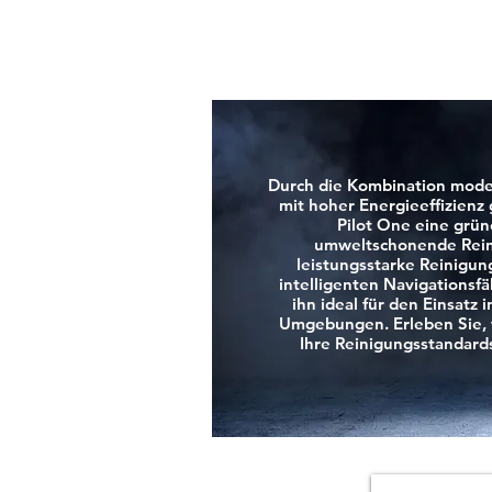
Durch die Kombination mode
mit hoher Energieeffizienz
Pilot One eine grün
umweltschonende Rein
leistungsstarke Reinigun
intelligenten Navigationsf
ihn ideal für den Einsatz 
Umgebungen. Erleben Sie, 
Ihre Reinigungsstandards