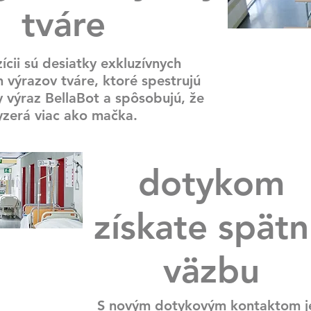
tváre
ícii sú desiatky exkluzívnych
h výrazov tváre, ktoré spestrujú
 výraz BellaBot a spôsobujú, že
yzerá viac ako mačka.
dotykom
získate spät
väzbu
S novým dotykovým kontaktom j