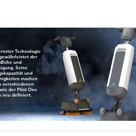
všetky prípady
rnster Technologie
 gewährleistet der
dliche und
igung. Seine
gskapazität und
ähigkeiten machen
in verschiedenen
wie der Pilot One
 neu definiert.