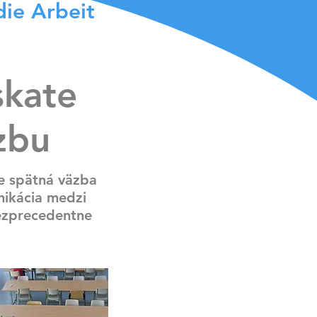
die Arbeit
skate
zbu
e spätná väzba
nikácia medzi
ezprecedentne