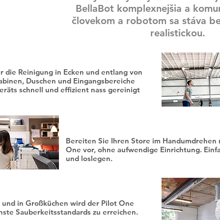
BellaBot komplexnejšia a komu
človekom a robotom sa stáva b
realistickou.
ür die Reinigung in Ecken und entlang von
abinen, Duschen und Eingangsbereiche
äts schnell und effizient nass gereinigt
Einkaufsladen
Bereiten Sie Ihren Store im Handumdrehen 
One vor, ohne aufwendige Einrichtung. Einf
und loslegen.
 Hotels
 und in Großküchen wird der Pilot One
hste Sauberkeitsstandards zu erreichen.