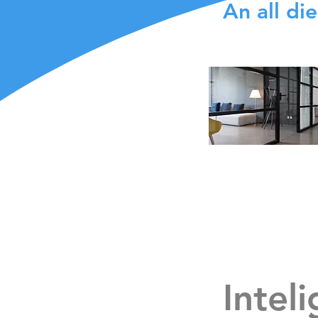
An all di
Intel