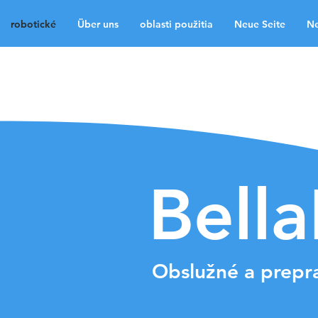
robotické
Über uns
oblasti použitia
Neue Seite
Ne
robotické
Über uns
Neue Seite
Neue Sei
Medien
Kontakt
La
Bell
Obslužné a prepr