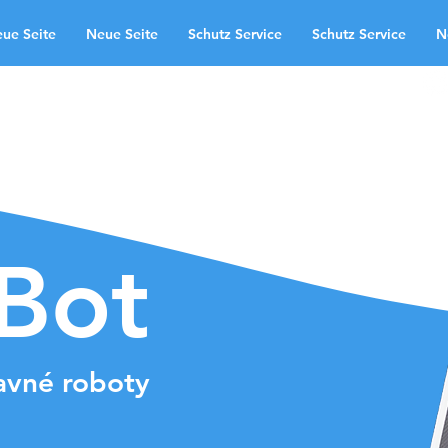
ue Seite
Neue Seite
Schutz Service
Schutz Service
N
oblasti použitia
Neue Seite
te
Schutz Service
Neue Seite
ndingpage
aBot
avné roboty