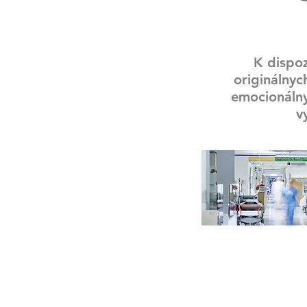
K dispoz
originálnyc
emocionálny
v