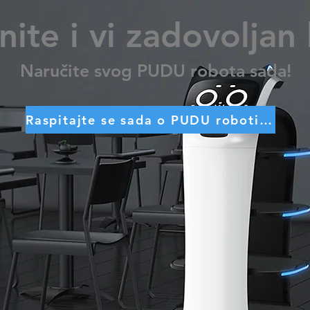
nite i vi zadovoljan
Naručite svog PUDU robota sada!
Raspitajte se sada o PUDU robotima