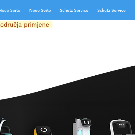
Neue Seite
Neue Seite
Schutz Service
Schutz Service
odručja primjene
Neue Seite
te
Schutz Service
Neue Seite
ndingpage