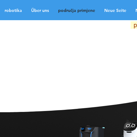
robotika
Über uns
područja primjene
Neue Seite
robotika
Über uns
p
Neue Seite
Neue Sei
Medien
Kontakt
La