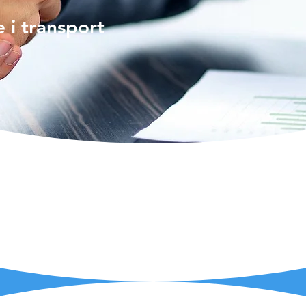
e i transport
vna dva SLAM siste
slučajeve