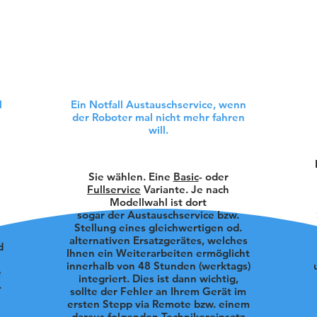
fleksibilnije jer može koristiti laserski SLAM kao 
na i laka za upotrebu. Oba sistema za praćenje 
ja za pozicioniranje razlikuju, BellaBotova usluga
nikada ne mijenja.
l
Ein Notfall Austauschservice, wenn
der Roboter mal nicht mehr fahren
will.
Sie wählen. Eine
Basic
- oder
Fullservice
Variante. Je nach
Modellwahl ist dort
sogar der Austauschservice bzw.
Stellung eines gleichwertigen od.
alternativen Ersatzgerätes, welches
d
Ihnen ein Weiterarbeiten ermöglicht
innerhalb von 48 Stunden (werktags)
e
integriert. Dies ist dann wichtig,
.
sollte der Fehler an Ihrem Gerät im
ersten Stepp via Remote bzw. einem
daraus folgenden Technikereinsatz