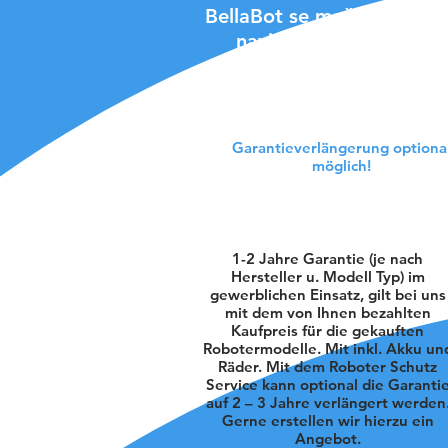
BellaBot se može koristiti 
navigaciju. Oba su tač
kvaliteta. Iako se rješen
Garantieverlängerung optiona
möglich!
1-2 Jahre Garantie (je nach
Hersteller u. Modell Typ) im
gewerblichen Einsatz, gilt bei uns
mit dem von Ihnen bezahlten
Kaufpreis für die gekauften
Robotermodelle. Mit inkl. Akku un
Räder. Mit dem Roboter Schutz
Service kann optional die Garanti
auf 2 – 3 Jahre verlängert werden
Gerne erstellen wir hierzu ein
Angebot.