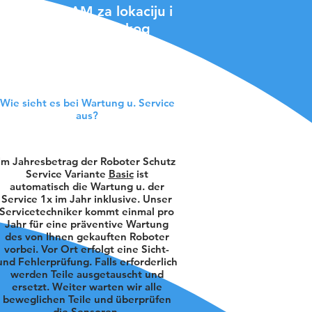
i optički SLAM za lokaciju i
u BellaBotu su jednakog
 usmjerena na korisnike se
Wie sieht es bei Wartung u. Service
aus?
Im Jahresbetrag der Roboter Schutz
Service Variante
Basic
ist
automatisch die Wartung u. der
Service 1x im Jahr inklusive. Unser
Servicetechniker kommt einmal pro
Jahr für eine präventive Wartung
des von Ihnen gekauften Roboter
vorbei. Vor Ort erfolgt eine Sicht-
und Fehlerprüfung. Falls erforderlich
werden Teile ausgetauscht und
ersetzt. Weiter warten wir alle
beweglichen Teile und überprüfen
die Sensoren.