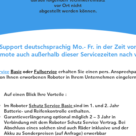
vor Ort nicht
abgestellt werden können.
Support deutschsprachig Mo.- Fr. in der Zeit vo
emote auch außerhalb dieser Servicezeiten nach 
rvice
Basic
oder
Fullservice
erhalten Sie einen pers. Ansprechpar
von Ihnen erworbenen Roboter in Ihrem Unternehmen eingelern
Auf einen Blick Ihre Vorteile :
Im Roboter
Schutz Service Basic
sind im 1. und 2. Jahr
Batterie- und Reifenkontrolle enthalten.
Garantieverlängerung optional möglich 2 – 3 Jahr in
Verbindung mit dem Roboter Schutz Service Vertrag. Bei
Abschluss eines solchen sind auch Räder inklusive und der
Akku zu Sonderpreisen (auf Anfrage) erwerbbar