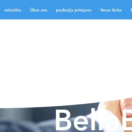
robotika
Über uns
područja primjene
Neue Seite
robotika
Über uns
p
Neue Seite
Neue Sei
Medien
Kontakt
La
Bella