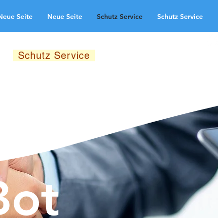
Neue Seite
Neue Seite
Schutz Service
Schutz Service
odručja primjene
Neue Seite
te
Schutz Service
Neue Seite
ndingpage
Bot