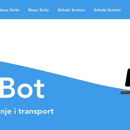
Neue Seite
Neue Seite
Schutz Service
Schutz Service
odručja primjene
Neue Seite
te
Schutz Service
Neue Seite
ndingpage
aBot
nje i transport