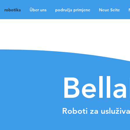
robotika
Über uns
područja primjene
Neue Seite
robotika
Über uns
p
Neue Seite
Neue Sei
Medien
Kontakt
La
Bell
Roboti za usluživa