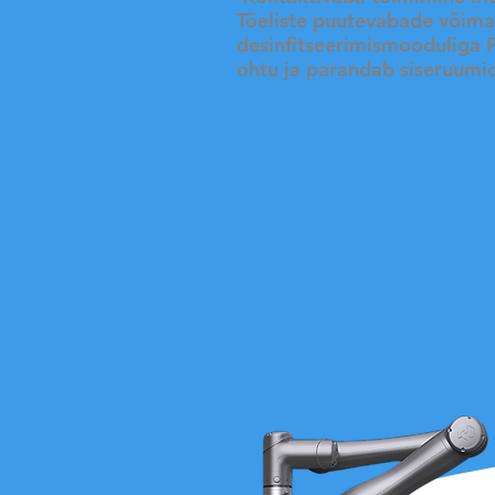
Tõeliste puutevabade võima
desinfitseerimismooduliga P
ohtu ja parandab siseruumid