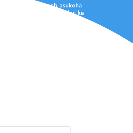
kumalt, kuna see saab asukoha
sutada nii laser-SLAM-i kui ka
sed ja hõlpsasti kasutatavad.
d on võrdse kvaliteediga. Kuigi
erinevad, ei muutu BellaBoti
eenus kunagi.