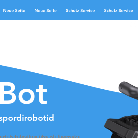
Neue Seite
Neue Seite
Schutz Service
Schutz Service
kasutusvaldkonnad
Neue Seite
te
Schutz Service
Neue Seite
ndingpage
aBot
nspordirobotid
tub tulevikus üha olulisemaks.