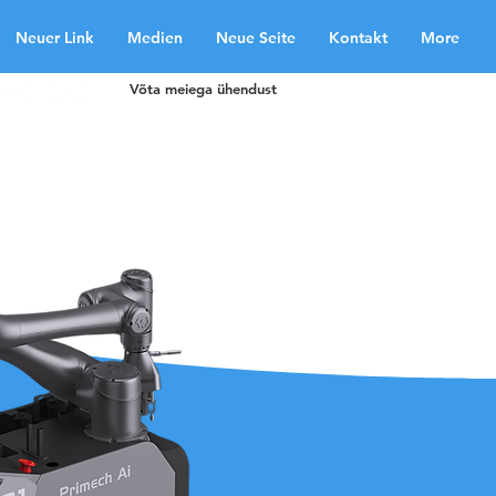
Neuer Link
Medien
Neue Seite
Kontakt
More
Võta meiega ühendust