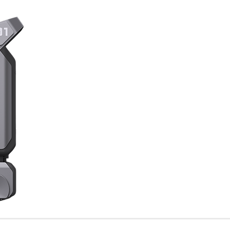
BellaBoti saab kasutada paindli
määramiseks ja navigeerimiseks ka
optilist SLAM-i. Mõlemad on täp
Mõlemad BellaBoti jälgimissüsteemi
positsioneerimislahendused on 
kliendikeskne t