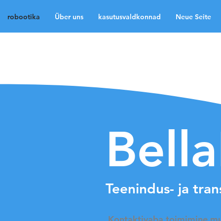
robootika
Über uns
kasutusvaldkonnad
Neue Seite
robootika
Über uns
Neue Seite
Neue Sei
Medien
Kontakt
La
Bell
Teenindus- ja tra
​ Kontaktivaba
toimimine muu