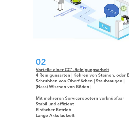
i
used on
laBoti
unagi.
02
Vorteile einer CC1-Reinigungsarbeit
4 Reinigunsarten
| Kehren von Steinen, oder B
Schrubben von Oberflächen | Staubsaugen |
(Nass) Wischen von Böden |
Mit mehreren Servicerobotern verknüpfbar
Stabil und effizient
Einfacher Betrieb
Lange Akkulaufzeit