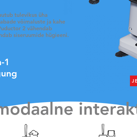
utub tulevikus üha
vabade võimaluste ja kahe
Puductor 2 vähendab
andab siseruumide hügieeni.
n-1
igung
J
modaalne interak