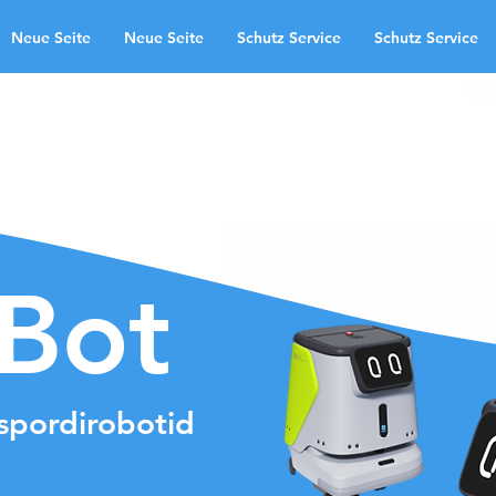
Neue Seite
Neue Seite
Schutz Service
Schutz Service
kasutusvaldkonnad
Neue Seite
te
Schutz Service
Neue Seite
ndingpage
aBot
nspordirobotid