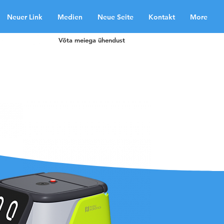
Neuer Link
Medien
Neue Seite
Kontakt
More
Võta meiega ühendust