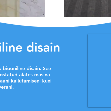
line disain
 biooniline disain. See
teostatud alates masina
aani kallutamiseni kuni
erani.