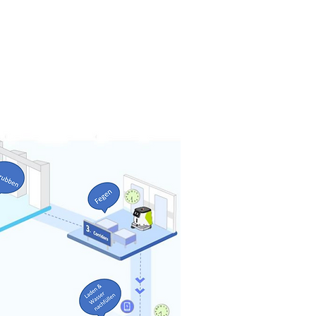
aks SLAM-
udel