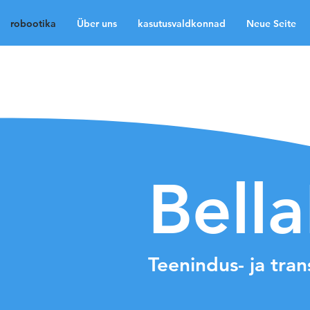
robootika
Über uns
kasutusvaldkonnad
Neue Seite
robootika
Über uns
Neue Seite
Neue Sei
Medien
Kontakt
La
Bell
Teenindus- ja tra