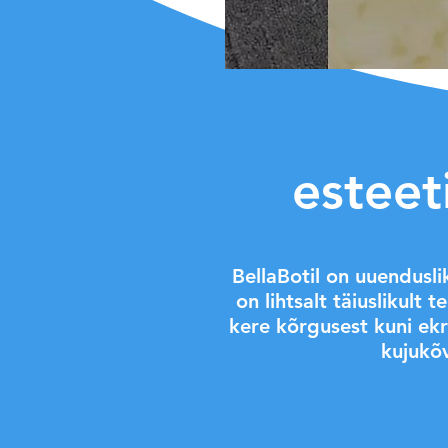
esteeti
BellaBotil on uuenduslik
on lihtsalt täiuslikult 
kere kõrgusest kuni ekr
kujukõv