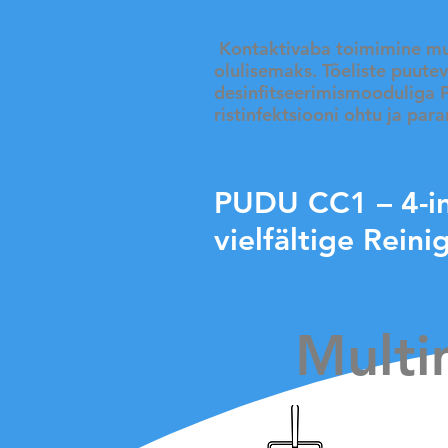
​ Kontaktivaba
toimimine mu
olulisemaks. Tõeliste puute
desinfitseerimismooduliga 
ristinfektsiooni ohtu ja par
PUDU CC1 – 4-i
vielfältige Rein
Multi