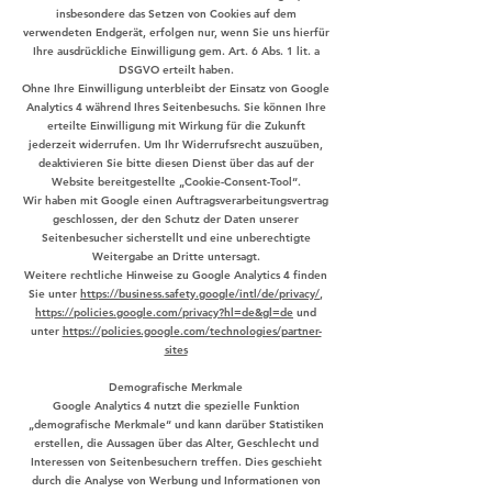
insbesondere das Setzen von Cookies auf dem
verwendeten Endgerät, erfolgen nur, wenn Sie uns hierfür
Ihre ausdrückliche Einwilligung gem. Art. 6 Abs. 1 lit. a
DSGVO erteilt haben.
Ohne Ihre Einwilligung unterbleibt der Einsatz von Google
Analytics 4 während Ihres Seitenbesuchs. Sie können Ihre
erteilte Einwilligung mit Wirkung für die Zukunft
jederzeit widerrufen. Um Ihr Widerrufsrecht auszuüben,
deaktivieren Sie bitte diesen Dienst über das auf der
Website bereitgestellte „Cookie-Consent-Tool“.
Wir haben mit Google einen Auftragsverarbeitungsvertrag
geschlossen, der den Schutz der Daten unserer
Seitenbesucher sicherstellt und eine unberechtigte
Weitergabe an Dritte untersagt.
Weitere rechtliche Hinweise zu Google Analytics 4 finden
Sie unter
https://business.safety.google/intl/de/privacy/
,
https://policies.google.com/privacy?hl=de&gl=de
und
unter
https://policies.google.com/technologies/partner-
sites
Demografische Merkmale
Google Analytics 4 nutzt die spezielle Funktion
„demografische Merkmale“ und kann darüber Statistiken
erstellen, die Aussagen über das Alter, Geschlecht und
Interessen von Seitenbesuchern treffen. Dies geschieht
durch die Analyse von Werbung und Informationen von