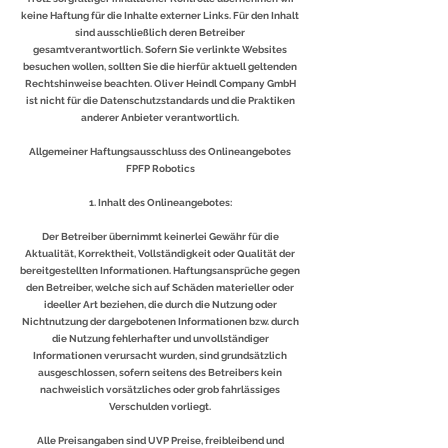
keine Haftung für die Inhalte externer Links. Für den Inhalt
sind ausschließlich deren Betreiber
gesamtverantwortlich. Sofern Sie verlinkte Websites
besuchen wollen, sollten Sie die hierfür aktuell geltenden
Rechtshinweise beachten. Oliver Heindl Company GmbH
ist nicht für die Datenschutzstandards und die Praktiken
anderer Anbieter verantwortlich.
Allgemeiner Haftungsausschluss des Onlineangebotes
FPFP Robotics
1. Inhalt des Onlineangebotes:
Der Betreiber übernimmt keinerlei Gewähr für die
Aktualität, Korrektheit, Vollständigkeit oder Qualität der
bereitgestellten Informationen. Haftungsansprüche gegen
den Betreiber, welche sich auf Schäden materieller oder
ideeller Art beziehen, die durch die Nutzung oder
Nichtnutzung der dargebotenen Informationen bzw. durch
die Nutzung fehlerhafter und unvollständiger
Informationen verursacht wurden, sind grundsätzlich
ausgeschlossen, sofern seitens des Betreibers kein
nachweislich vorsätzliches oder grob fahrlässiges
Verschulden vorliegt.
Alle Preisangaben sind UVP Preise, freibleibend und