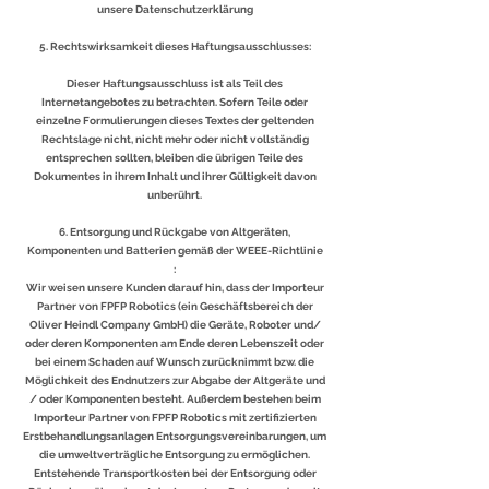
unsere Datenschutzerklärung
5. Rechtswirksamkeit dieses Haftungsausschlusses:
Dieser Haftungsausschluss ist als Teil des
Internetangebotes zu betrachten. Sofern Teile oder
einzelne Formulierungen dieses Textes der geltenden
Rechtslage nicht, nicht mehr oder nicht vollständig
entsprechen sollten, bleiben die übrigen Teile des
Dokumentes in ihrem Inhalt und ihrer Gültigkeit davon
unberührt.
6. Entsorgung und Rückgabe von Altgeräten,
Komponenten und Batterien gemäß der WEEE-Richtlinie
:
Wir weisen unsere Kunden darauf hin, dass der Importeur
Partner von FPFP Robotics (ein Geschäftsbereich der
Oliver Heindl Company GmbH) die Geräte, Roboter und/
oder deren Komponenten am Ende deren Lebenszeit oder
bei einem Schaden auf Wunsch zurücknimmt bzw. die
Möglichkeit des Endnutzers zur Abgabe der Altgeräte und
/ oder Komponenten besteht. Außerdem bestehen beim
Importeur Partner von FPFP Robotics mit zertifizierten
Erstbehandlungsanlagen Entsorgungsvereinbarungen, um
die umweltverträgliche Entsorgung zu ermöglichen.
Entstehende Transportkosten bei der Entsorgung oder