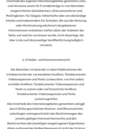
innerhalb des eigenen Internetangebotes gesetzten Links
und Verweise sowie für Fremdeinträge in vom Betreiber
eingerichteten Gästebüchern, Diskussionsforen und
Mailinglisten. Für illegale, fehlerhafte oder unvollständige
Inhalte und insbesondere für Schäden, die aus der Nutzung
oder Nichtnutzung solcherart dargebotener
Informationen entstehen, haftet allein der Anbieter der
Seite, auf welche verwiesen wurde, nicht derjenige, der
über Links auf die jeweilige Veröffentlichung lediglich
verweist.
3. Urheber- und Kennzeichenrecht:
Der Betreiber ist bestrebt, in allen Publikationen die
Urheberrechte der verwendeten Grafiken, Tondokumente,
Videosequenzen und Texte zu beachten, von ihm selbst
erstellte Grafiken, Tondokumente, Videosequenzen und
Texte zu nutzen oder auf lizenzfreie Grafiken,
Tondokumente, Videosequenzen und Texte
zurückzugreifen.
Alle innerhalb des Internetangebotes genannten und ggf.
durch Dritte geschützten Marken- und Warenzeichen
unterliegen uneingeschränkt den Bestimmungen des
jeweils gültigen Kennzeichenrechts und den
Besitzrechten der jeweiligen eingetragenen Eigentümer.
Allein aufgrund der bloßen Nennung ist nicht der Schluss