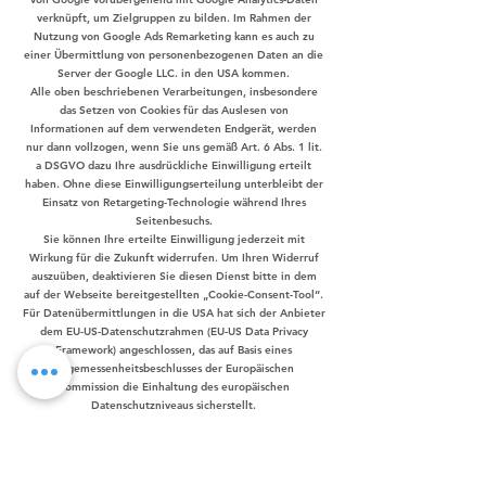
verknüpft, um Zielgruppen zu bilden. Im Rahmen der
Nutzung von Google Ads Remarketing kann es auch zu
einer Übermittlung von personenbezogenen Daten an die
Server der Google LLC. in den USA kommen.
Alle oben beschriebenen Verarbeitungen, insbesondere
das Setzen von Cookies für das Auslesen von
Informationen auf dem verwendeten Endgerät, werden
nur dann vollzogen, wenn Sie uns gemäß Art. 6 Abs. 1 lit.
a DSGVO dazu Ihre ausdrückliche Einwilligung erteilt
haben. Ohne diese Einwilligungserteilung unterbleibt der
Einsatz von Retargeting-Technologie während Ihres
Seitenbesuchs.
Sie können Ihre erteilte Einwilligung jederzeit mit
Wirkung für die Zukunft widerrufen. Um Ihren Widerruf
auszuüben, deaktivieren Sie diesen Dienst bitte in dem
auf der Webseite bereitgestellten „Cookie-Consent-Tool“.
Für Datenübermittlungen in die USA hat sich der Anbieter
dem EU-US-Datenschutzrahmen (EU-US Data Privacy
Framework) angeschlossen, das auf Basis eines
Angemessenheitsbeschlusses der Europäischen
Kommission die Einhaltung des europäischen
Datenschutzniveaus sicherstellt.
Details zu den durch Google angestoßenen
Verarbeitungen und zum Umgang Googles mit Daten von
Websites finden Sie hier:
https://policies.google.com/technologies/partner-sites