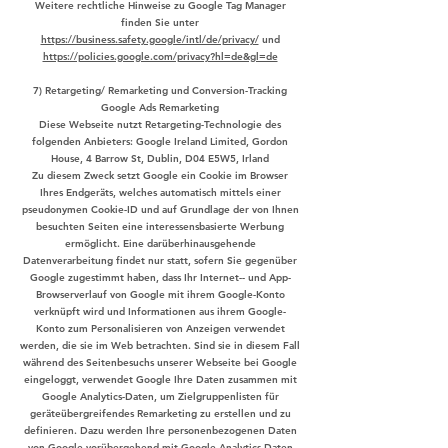
Weitere rechtliche Hinweise zu Google Tag Manager
finden Sie unter
https://business.safety.google/intl/de/privacy/
und
https://policies.google.com/privacy?hl=de&gl=de
7) Retargeting/ Remarketing und Conversion-Tracking
Google Ads Remarketing
Diese Webseite nutzt Retargeting-Technologie des
folgenden Anbieters: Google Ireland Limited, Gordon
House, 4 Barrow St, Dublin, D04 E5W5, Irland
Zu diesem Zweck setzt Google ein Cookie im Browser
Ihres Endgeräts, welches automatisch mittels einer
pseudonymen Cookie-ID und auf Grundlage der von Ihnen
besuchten Seiten eine interessensbasierte Werbung
ermöglicht. Eine darüberhinausgehende
Datenverarbeitung findet nur statt, sofern Sie gegenüber
Google zugestimmt haben, dass Ihr Internet-- und App-
Browserverlauf von Google mit ihrem Google-Konto
verknüpft wird und Informationen aus ihrem Google-
Konto zum Personalisieren von Anzeigen verwendet
werden, die sie im Web betrachten. Sind sie in diesem Fall
während des Seitenbesuchs unserer Webseite bei Google
eingeloggt, verwendet Google Ihre Daten zusammen mit
Google Analytics-Daten, um Zielgruppenlisten für
geräteübergreifendes Remarketing zu erstellen und zu
definieren. Dazu werden Ihre personenbezogenen Daten
von Google vorübergehend mit Google Analytics-Daten