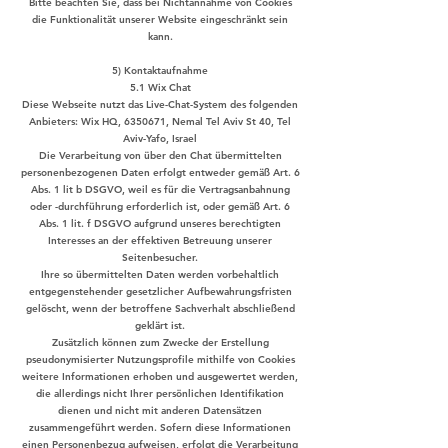
Bitte beachten Sie, dass bei Nichtannahme von Cookies
die Funktionalität unserer Website eingeschränkt sein
kann.
5) Kontaktaufnahme
5.1 Wix Chat
Diese Webseite nutzt das Live-Chat-System des folgenden
Anbieters: Wix HQ,
6350671
, Nemal Tel Aviv St 40, Tel
Aviv-Yafo, Israel
Die Verarbeitung von über den Chat übermittelten
personenbezogenen Daten erfolgt entweder gemäß Art. 6
Abs. 1 lit b DSGVO, weil es für die Vertragsanbahnung
oder -durchführung erforderlich ist, oder gemäß Art. 6
Abs. 1 lit. f DSGVO aufgrund unseres berechtigten
Interesses an der effektiven Betreuung unserer
Seitenbesucher.
Ihre so übermittelten Daten werden vorbehaltlich
entgegenstehender gesetzlicher Aufbewahrungsfristen
gelöscht, wenn der betroffene Sachverhalt abschließend
geklärt ist.
Zusätzlich können zum Zwecke der Erstellung
pseudonymisierter Nutzungsprofile mithilfe von Cookies
weitere Informationen erhoben und ausgewertet werden,
die allerdings nicht Ihrer persönlichen Identifikation
dienen und nicht mit anderen Datensätzen
zusammengeführt werden. Sofern diese Informationen
einen Personenbezug aufweisen, erfolgt die Verarbeitung