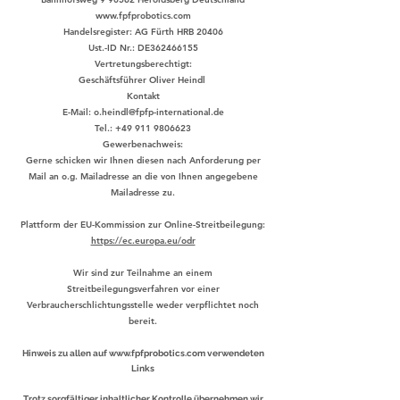
www.fpfprobotics.com
Handelsregister: AG Fürth HRB 20406
Ust.-ID Nr.: DE362466155
Vertretungsberechtigt:
Geschäftsführer Oliver Heindl
Kontakt
E-Mail:
o.heindl@fpfp-international.de
Tel.:
+49 911 9806623
Gewerbenachweis:
Gerne schicken wir Ihnen diesen nach Anforderung per
Mail an o.g. Mailadresse an die von Ihnen angegebene
Mailadresse zu.
Plattform der EU-Kommission zur Online-Streitbeilegung:
https://ec.europa.eu/odr
Wir sind zur Teilnahme an einem
Streitbeilegungsverfahren vor einer
Verbraucherschlichtungsstelle weder verpflichtet noch
bereit.
Hinweis zu allen auf
www.fpfp
robotics.com verwendeten
Links
Trotz sorgfältiger inhaltlicher Kontrolle übernehmen wir