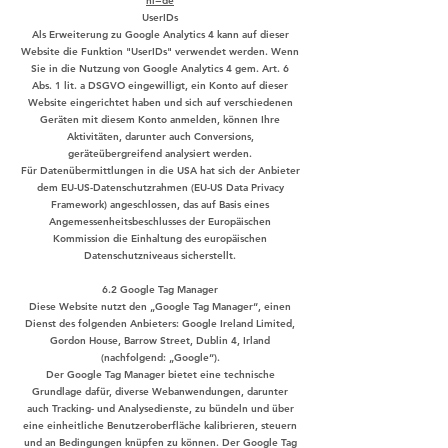
hl=de
UserIDs
Als Erweiterung zu Google Analytics 4 kann auf dieser
Website die Funktion "UserIDs" verwendet werden. Wenn
Sie in die Nutzung von Google Analytics 4 gem. Art. 6
Abs. 1 lit. a DSGVO eingewilligt, ein Konto auf dieser
Website eingerichtet haben und sich auf verschiedenen
Geräten mit diesem Konto anmelden, können Ihre
Aktivitäten, darunter auch Conversions,
geräteübergreifend analysiert werden.
Für Datenübermittlungen in die USA hat sich der Anbieter
dem EU-US-Datenschutzrahmen (EU-US Data Privacy
Framework) angeschlossen, das auf Basis eines
Angemessenheitsbeschlusses der Europäischen
Kommission die Einhaltung des europäischen
Datenschutzniveaus sicherstellt.
6.2 Google Tag Manager
Diese Website nutzt den „Google Tag Manager“, einen
Dienst des folgenden Anbieters: Google Ireland Limited,
Gordon House, Barrow Street, Dublin 4, Irland
(nachfolgend: „Google“).
Der Google Tag Manager bietet eine technische
Grundlage dafür, diverse Webanwendungen, darunter
auch Tracking- und Analysedienste, zu bündeln und über
eine einheitliche Benutzeroberfläche kalibrieren, steuern
und an Bedingungen knüpfen zu können. Der Google Tag