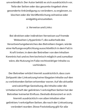
unverbindlich. Der Autor behält es sich ausdrücklich vor,
Teile der Seiten oder das gesamte Angebot ohne
gesonderte Ankündigung zu verändern, zu ergänzen, zu
löschen oder die Veröffentlichung zeitweise oder
endgültig einzustellen.
2. Verweise und Links:
Bei direkten oder indirekten Verweisen auf fremde
Webseiten („Hyperlinks“), die außerhalb des
Verantwortungsbereiches des Betreibers liegen, würde
eine Haftungsverpflichtung ausschließlich in dem Fall in
Kraft treten, in dem der Betreiber von den Inhalten
Kenntnis hat und es ihm technisch möglich und zumutbar
wäre, die Nutzung im Falle rechtswidriger Inhalte zu
verhindern.
Der Betreiber erklärt hiermit ausdrücklich, dass zum
Zeitpunkt der Linksetzung keine illegalen Inhalte auf den
zu verlinkenden Seiten erkennbar waren. Auf die aktuelle
und zukünftige Gestaltung, die Inhalte oder die
Urheberschaft der gelinkten/verknüpften Seiten hat der
Betreiber keinerlei Einfluss. Deshalb distanziert er sich
hiermit ausdrücklich von allen Inhalten aller
gelinkten/verknüpften Seiten, die nach der Linksetzung
verändert wurden. Diese Feststellung gilt für alle