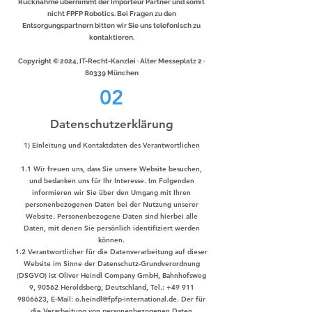
Rücknahme übernimmt der Importeur Partner und somit
nicht FPFP Robotics. Bei Fragen zu den
Entsorgungspartnern bitten wir Sie uns telefonisch zu
kontaktieren.
Copyright © 2024, IT-Recht-Kanzlei · Alter Messeplatz 2 ·
80339 München
02
Datenschutzerklärung
1) Einleitung und Kontaktdaten des Verantwortlichen
1.1 Wir freuen uns, dass Sie unsere Website besuchen,
und bedanken uns für Ihr Interesse. Im Folgenden
informieren wir Sie über den Umgang mit Ihren
personenbezogenen Daten bei der Nutzung unserer
Website. Personenbezogene Daten sind hierbei alle
Daten, mit denen Sie persönlich identifiziert werden
können.
1.2 Verantwortlicher für die Datenverarbeitung auf dieser
Website im Sinne der Datenschutz-Grundverordnung
(DSGVO) ist Oliver Heindl Company GmbH, Bahnhofsweg
9, 90562 Heroldsberg, Deutschland, Tel.:
+49 911
9806623
, E-Mail:
o.heindl@fpfp-international.de
. Der für
die Verarbeitung von personenbezogenen Daten