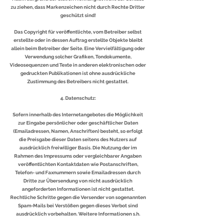
zu ziehen, dass Markenzeichen nicht durch Rechte Dritter
geschützt sind!
Das Copyright für veröffentlichte, vom Betreiber selbst
erstellte oder in dessen Auftrag erstellte Objekte bleibt
allein beim Betreiber der Seite. Eine Vervielfältigung oder
Verwendung solcher Grafiken, Tondokumente,
Videosequenzen und Texte in anderen elektronischen oder
gedruckten Publikationen ist ohne ausdrückliche
Zustimmung des Betreibers nicht gestattet.
4. Datenschutz:
Sofern innerhalb des Internetangebotes die Möglichkeit
zur Eingabe persönlicher oder geschäftlicher Daten
(Emailadressen, Namen, Anschriften) besteht, so erfolgt
die Preisgabe dieser Daten seitens des Nutzers auf
ausdrücklich freiwilliger Basis. Die Nutzung der im
Rahmen des Impressums oder vergleichbarer Angaben
veröffentlichten Kontaktdaten wie Postanschriften,
Telefon- und Faxnummern sowie Emailadressen durch
Dritte zur Übersendung von nicht ausdrücklich
angeforderten Informationen ist nicht gestattet.
Rechtliche Schritte gegen die Versender von sogenannten
Spam-Mails bei Verstößen gegen dieses Verbot sind
ausdrücklich vorbehalten. Weitere Informationen s.h.