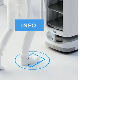
INFO
pid și de