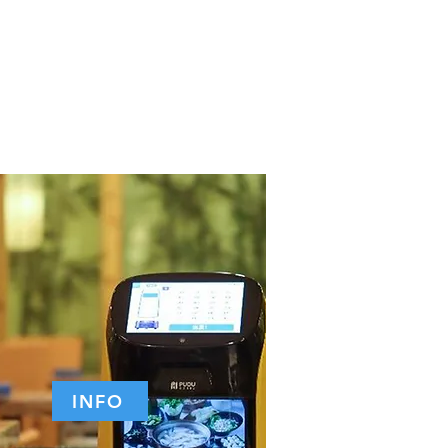
onalul și comunică cu oaspeții
bătrâni, cabinete medicale și
INFO