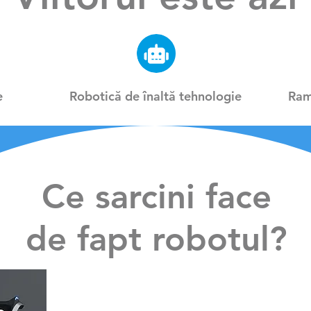
e
Robotică de înaltă tehnologie
Ram
Ce sarcini face
de fapt robotul?
robot de serviciu