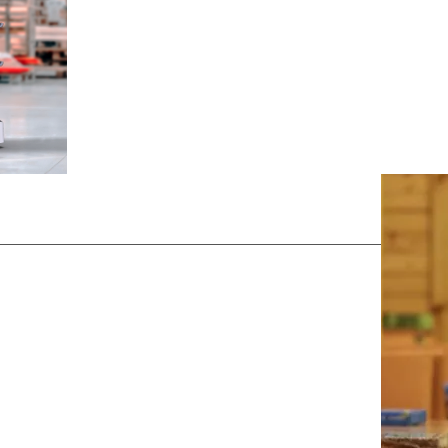
Robotul de service și transport sprijină pers
fără pauză în hoteluri, restaurante, case de 
clinici.
lectare
în evenimente,
și servire face