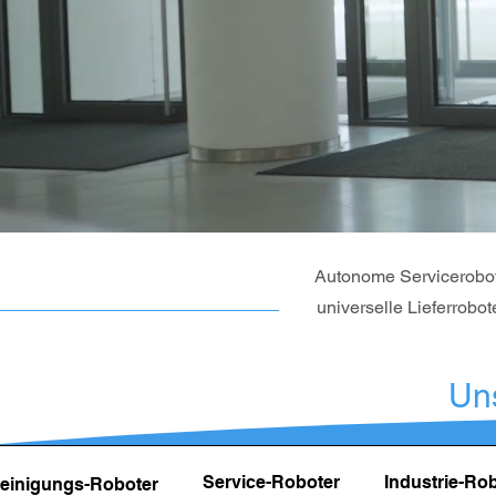
Autonome Serviceroboter
universelle Lieferrobo
Un
Service-Roboter
Industrie-Ro
einigungs-Roboter