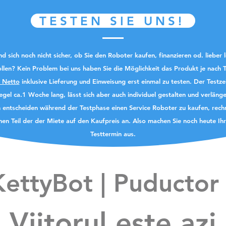
TESTEN SIE UNS!
ind sich noch nicht sicher, ob Sie den Roboter kaufen, finanzieren od. lieber 
llen? Kein Problem bei uns haben Sie die Möglichkeit das Produkt je nach 
 Netto
inklusive Lieferung und Einweisung erst einmal zu
testen
. Der Testze
egel ca.1 Woche lang, lässt sich aber auch individuel gestalten und verlänge
ch entscheiden während der Testphase einen Service Roboter zu kaufen, rech
nen Teil der der Miete auf den Kaufpreis an. Also machen Sie noch heute Ih
Testtermin
aus.
KettyBot | Puductor
Viitorul este azi