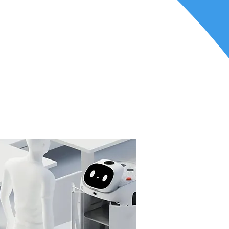
apid
rsonalul și comunică cu
, case de bătrâni,