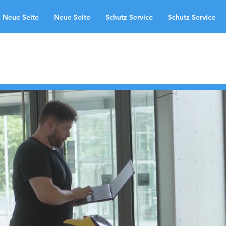
Neue Seite
Neue Seite
Schutz Service
Schutz Service
omenii de aplicare
Neue Seite
te
Schutz Service
Neue Seite
ndingpage