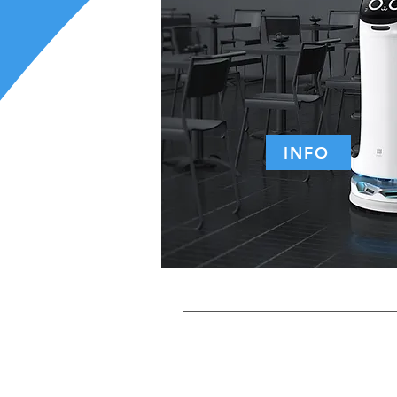
INFO
Robot de servire/col
KettyBot
Expertul î