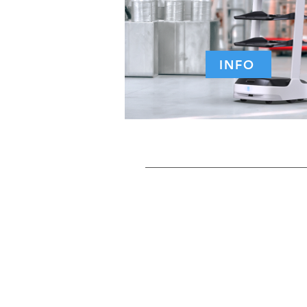
INFO
Robot de servire/co
KettyBot
Expertul 
marketing 