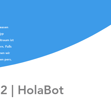
leasen
Typ
itraum ist
rn. Falls
nen wir
ren
pers.
 2 | HolaBot