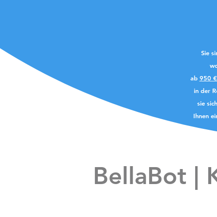
Sie s
wo
ab
950 €
in der R
sie si
Ihnen ei
BellaBot | 