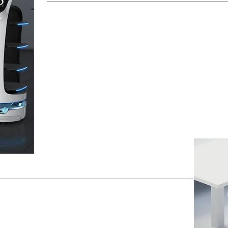
BellaBot este r
și de încredere
Robotul de service și transport sprijină pe
oaspeții fără pauză în hoteluri, restaurante
cabinete medicale și clinici.
ectare
n evenimente,