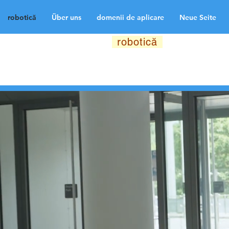
robotică
Über uns
domenii de aplicare
Neue Seite
robotică
Über uns
d
Neue Seite
Neue Sei
Medien
Kontakt
La