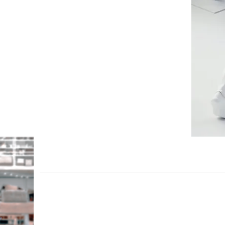
și servire face
uri și piețe, KettyBot prezintă produse,
ește băuturi și mâncare!
robot de serviciu
BellaBot este ra
încredere