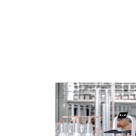
marketing 
diferența
La evenimente, funcții, mall-
material promoțional și serv