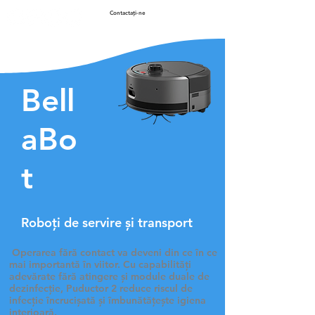
Contactaţi-ne
Bell
aBo
t
Roboți de servire și transport
​ Operarea fără contact
va deveni din ce în ce
mai importantă în viitor. Cu capabilități
adevărate fără atingere și module duale de
dezinfecție, Puductor 2 reduce riscul de
infecție încrucișată și îmbunătățește igiena
interioară.