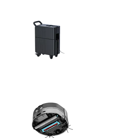
utilizat. Ambele sisteme de urmărire din BellaBot sunt
de calitate egală. În timp ce soluțiile de poziționare
diferă, serviciul BellaBot centrat pe client nu se
schimbă niciodată.
BellaBot poate fi folosit mai flexibil, deoarece poate
folosi SLAM laser, precum și SLAM optic pentru
localizare și navigare. Ambele sunt precise și ușor de
utilizat. Ambele sisteme de urmărire din BellaBot sunt
de calitate egală. În timp ce soluțiile de poziționare
diferă, serviciul BellaBot centrat pe client nu se
schimbă niciodată.