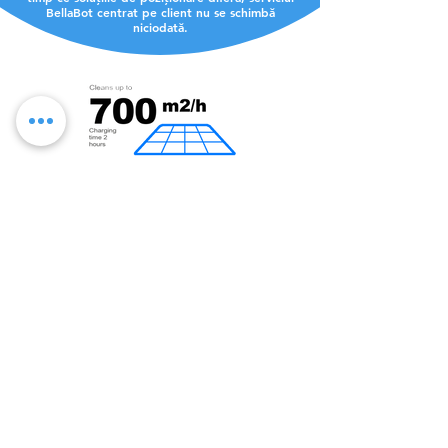
BellaBot centrat pe client nu se schimbă
niciodată.