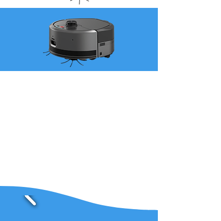
BellaBot poate fi folosit mai flexibil, deoarece poate
folosi SLAM laser, precum și SLAM optic pentru
localizare și navigare. Ambele sunt precise și ușor de
utilizat. Ambele sisteme de urmărire din BellaBot sunt
de calitate egală. În timp ce soluțiile de poziționare
diferă, serviciul BellaBot centrat pe client nu se
schimbă niciodată.
BellaBot poate fi folosit mai flexibil, deoarece poate
folosi SLAM laser, precum și SLAM optic pentru
localizare și navigare. Ambele sunt precise și ușor de
utilizat. Ambele sisteme de urmărire din BellaBot sunt
de calitate egală. În timp ce soluțiile de poziționare
diferă, serviciul BellaBot centrat pe client nu se
schimbă niciodată.