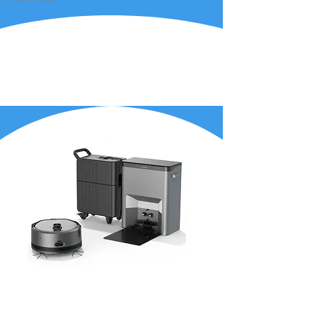
BellaBot poate fi folosit mai flexibil, deoarece poate
folosi SLAM laser, precum și SLAM optic pentru
localizare și navigare. Ambele sunt precise și ușor de
utilizat. Ambele sisteme de urmărire din BellaBot sunt
de calitate egală. În timp ce soluțiile de poziționare
diferă, serviciul BellaBot centrat pe client nu se
schimbă niciodată.
BellaBot poate fi folosit mai flexibil, deoarece poate
folosi SLAM laser, precum și SLAM optic pentru
localizare și navigare. Ambele sunt precise și ușor de