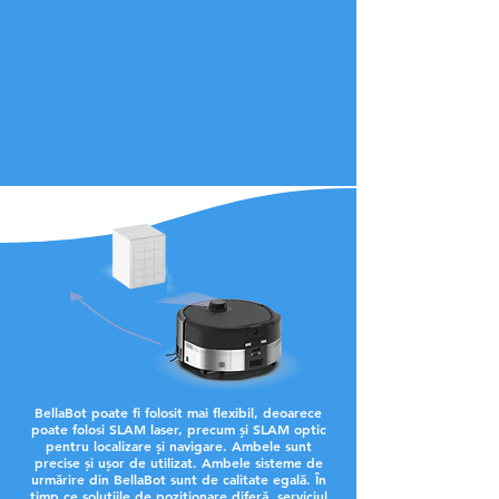
BellaBot poate fi folosit mai flexibil, deoarece
poate folosi SLAM laser, precum și SLAM optic
pentru localizare și navigare. Ambele sunt
precise și ușor de utilizat. Ambele sisteme de
urmărire din BellaBot sunt de calitate egală. În
timp ce soluțiile de poziționare diferă, serviciul