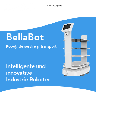
Contactaţi-ne
BellaBot
Roboți de servire și transport
Intelligente und
innovative
Industrie Roboter