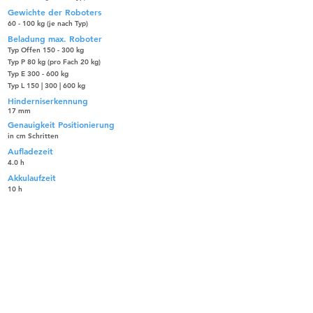
Gewichte der Roboters
60 - 100 kg (je nach Typ)
Beladung max. Roboter
Typ Offen 150 - 300 kg
Typ P 80 kg (pro Fach 20 kg)
Typ E 300 - 600 kg
Typ L 150 | 300 | 600 kg
Hinderniserkennung
17 mm
Genauigkeit Positionierung
in cm Schritten
Aufladezeit
4.0 h
Akkulaufzeit
10 h
Două sisteme SLAM
exclusive pentru toate
cazurile
BellaBot poate fi folosit mai flexibil, deoarece
poate folosi SLAM laser, precum și SLAM optic
pentru localizare și navigare. Ambele sunt precise
și ușor de utilizat. Ambele sisteme de urmărire din