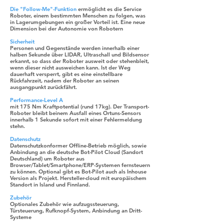
Die "Follow-Me"-Funktion
ermöglicht es die Service
Roboter, einem bestimmten Menschen zu folgen, was
in Lagerumgebungen ein großer Vorteil ist. Eine neue
Dimension bei der Autonomie von Robotern
Sicherheit
Personen und Gegenstände werden innerhalb einer
halben Sekunde über LIDAR, Ultraschall und Bildsensor
erkannt, so dass der Roboter ausweit oder stehenbleit,
wenn dieser nicht ausweichen kann. Ist der Weg
dauerhaft versperrt, gibt es eine einstellbare
Rückfahrzeit, nadem der Roboter an seinen
ausgangpunkt zurückfährt.
Performance-Level A
mit 175 Nm Kraftpotential (rund 17kg). Der Transport-
Roboter bleibt beinem Ausfall eines Ortuns-Sensors
innerhalb 1 Sekunde sofort mit einer Fehlermeldung
stehn.
Datenschutz
Datenschutzkonformer Offline-Betrieb möglich, sowie
Anbindung an die deutsche Bot-Pilot Cloud (Sandort
Deutschland) um Roboter aus
Browser/Tablet/Smartphone/ERP-Systemen fernsteuern
zu können. Optional gibt es Bot-Pilot auch als Inhouse
Version als Projekt. Hersteller-cloud mit europäischem
Standort in Island und Finnland.
Zubehör
Optionales Zubehör wie aufzugssteuerung,
Türsteuerung, Rufknopf-System, Anbindung an Dritt-
Systeme