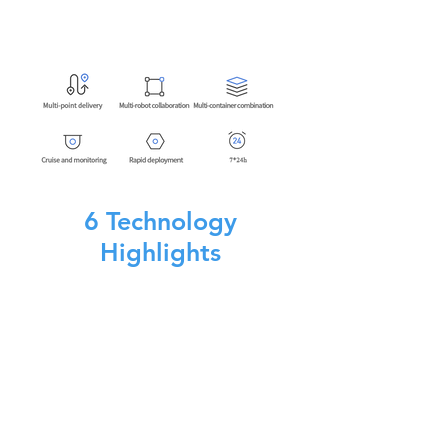
BellaBot sunt de calitate egală. În timp ce soluțiile
de poziționare diferă, serviciul BellaBot centrat pe
client nu se schimbă niciodată.
6
Technology
Highlights
Două sisteme SLAM exclusive pentru