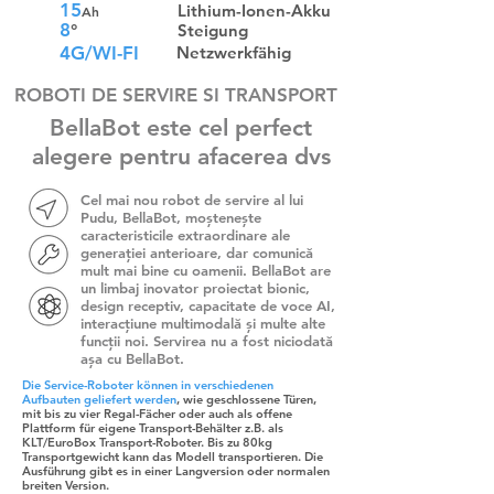
15
Lithium-Ionen-Akku
Ah
8
°
Steigung
4G/WI-FI
Netzwerkfähig
ROBOTI DE SERVIRE SI TRANSPORT
BellaBot este cel perfect
alegere pentru afacerea dvs
Cel mai nou robot de servire al lui
Pudu, BellaBot, moștenește
caracteristicile extraordinare ale
generației anterioare, dar comunică
mult mai bine cu oamenii. BellaBot are
un limbaj inovator proiectat bionic,
design receptiv, capacitate de voce AI,
interacțiune multimodală și multe alte
funcții noi. Servirea nu a fost niciodată
așa cu BellaBot.
Die Service-Roboter können in verschiedenen
Aufbauten geliefert werden
, wie geschlossene Türen,
mit bis zu vier Regal-Fächer oder auch als offene
Plattform für eigene Transport-Behälter z.B. als
KLT/EuroBox Transport-Roboter. Bis zu 80kg
Transportgewicht kann das Modell transportieren. Die
Ausführung gibt es in einer Langversion oder normalen
breiten Version.