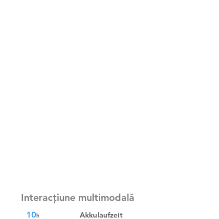
Interacțiune multimodală
10
Akkulaufzeit
h