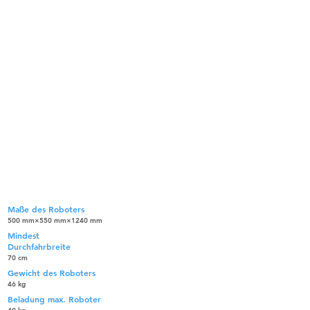
Industrieller Lieferroboter
AX6112 Offen (Standard)
Maße des Roboters
500 mm×550 mm×1240 mm
Mindest
Durchfahrbreite
70 cm
Gewicht des Roboters
46 kg
Beladung max. Roboter