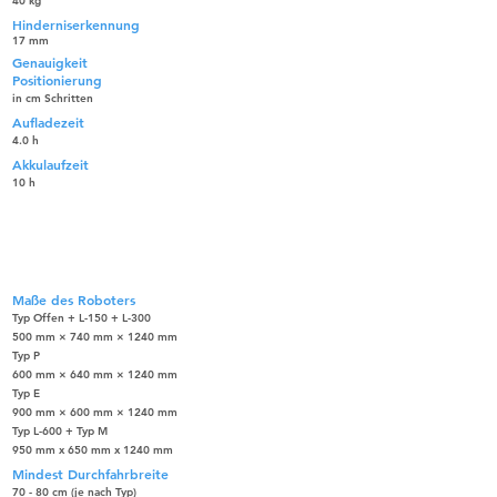
40 kg
Hinderniserkennung
17 mm
Genauigkeit
Positionierung
in cm Schritten
Aufladezeit
4.0 h
Akkulaufzeit
10 h
Industrielle Lieferroboter
AX6113 Offen oder Typ
P/E/M/L
Maße des Roboters
Typ Offen + L-150 + L-300
500 mm × 740 mm × 1240 mm
Typ P
600 mm × 640 mm × 1240 mm
Typ E
900 mm × 600 mm × 1240 mm
Typ L-600 + Typ M
950 mm x 650 mm x 1240 mm
Mindest Durchfahrbreite
70 - 80 cm (je nach Typ)