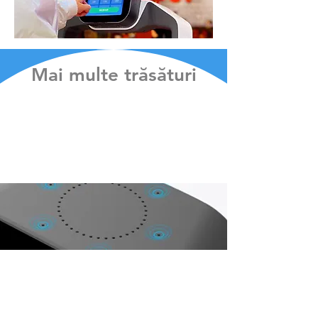
Mai multe trăsături
Raft cu inducție în infraroșu
Sistem modular pentru dezasamblare rapidă și
inducție inteligentă în infraroșu. Un raft mai
inteligent pentru o servire mai bună.
tehnologie de schimb de
energie
Încărcarea și cazurile de utilizare sunt clasificate