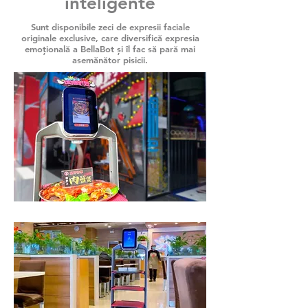
inteligente
Sunt disponibile zeci de expresii faciale
originale exclusive, care diversifică expresia
emoțională a BellaBot și îl fac să pară mai
asemănător pisicii.