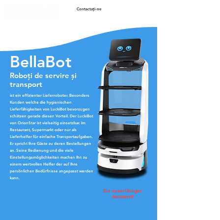
Contactaţi-ne
BellaBot
Roboți de servire și
transport
ist ein effizienter Lieferroboter. Besonders
Kunden welche die hygienischen
Lieferfähigkeiten von LuckiBot bevorzugen
schätzen gerade diesen Vorteil. Der LuckiBot
von OrionStar ist vielseitig einsetzbar. Im
Restaurant, Supermarkt oder nur als
Lieferhelfer für einfache Transportaufgaben.
Er spricht Ihre Gäste zu deren Bestellungen
an. Seine Bedienung und die viele
Einstellungsmöglichkeiten machen Ihn zu
einem wertvollen Helfer der auf Ihre
persönlichen Bedürfnisse angepasst werden
kann.
Ein zuverlässiger
Assistent!