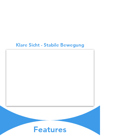
precum și SLAM optic pentru localizare
și navigare. Ambele sunt precise și ușor
de utilizat. Ambele sisteme de urmărire
din BellaBot sunt de calitate egală. În
timp ce soluțiile de poziționare diferă,
serviciul BellaBot centrat pe client nu
se schimbă niciodată.
Klare Sicht - Stabile Bewegung
Features