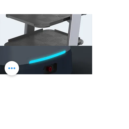
pentru o înlocuire mai rapidă a bateriei. Operare
24/7: o briză pentru BellaBot.
RGBD
Camera triplă RGBD oferă BellaBot cea mai
puternică percepție tridimensională de până
acum. Poate detecta și evita cu precizie
obstacolele cu un timp de răspuns de doar 0,5
secunde.
Suspensie de legătură