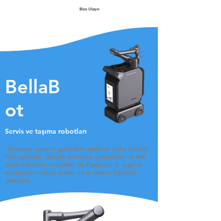
Bize Ulaşın
BellaB
ot
Servis ve taşıma robotları
​ Temassız
çalışma gelecekte giderek daha önemli
hale gelecek. Gerçek temassız yetenekler ve ikili
dezenfeksiyon modülleri ile Puductor 2, çapraz
enfeksiyon riskini azaltır ve iç mekan hijyenini
iyileştirir.