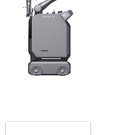
BellaBot, konum ve navigasyon için optik
SLAM'ın yanı sıra lazer SLAM'ı da kullanabildiği
için daha esnek bir şekilde kullanılabilir. Her
ikisi de doğru ve kullanımı kolaydır.
BellaBot'taki her iki takip sistemi de eşit
kalitededir. Konumlandırma çözümleri farklılık
gösterse de BellaBot'un müşteri odaklı hizmeti
asla değişmez.