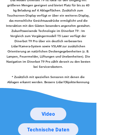
Das Modell Dinerbot T9 ist ideal für den Umgang mit
größeren Mengen geeignet und bietet Platz für bis zu 40
kg Beladung auf 4 Ablageflächen. Zusätzlich zum
Touchscreen-Display verfügt er über ein weiteres Display,
das menschliche Gesichtsausdrücke ermöglicht und die
Interaktion mit den Gästen besonders angenehm gestaltet.
Zukunftsweisende Technologie im Dinerbot T9 : Im
Vergleich zum Vorgängermodell T5 Laser verfügt der
Dinerbot T9 Pro über ein deutlich verbessertes
Lidar/Kamera-System sowie VSLAM zur zusätzlichen
Orientierung an natürlichen Deckengegebenheiten (z. B.
Lampen, Feuermelder, Lüftungen und Unebenheiten). Die
Navigation im Dinerbot T9 Pro zählt derzeit zu den besten
bei Servicerobotern.
* Zusätzlich mit speziellen Sensoren mit denen die
Ablagen erkannt werden. Bessere Lidar/Objekterkennung
Video
Technische Daten