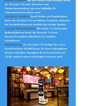
Erhöhte Sicherheit:
Mit vier Stereo-Vision-Sensoren bietet
der Dinerbot T10 mehr Sicherheit und
Hindernisvermeidung, was neue Maßstäbe für
Lebensmittellieferroboter setzt.
Interaktives Feedback:
Durch Nicken und Kopfschütteln
bietet der Dinerbot T10 interaktives Feedback, verbessert
die Kundenbindung und verstärkt das richtige Handeln.
Intuitiver Bedienbildschirm:
Mit einem 11,3-Zoll großen
Bedienbildschirm bietet der Dinerbot T10 eine
benutzerfreundliche Oberfläche für einfache
Interaktionen.
Sensorfunktion:
Der Dinerbot T10 verfügt über einen
fortschrittlichen VSLAM-Sensor für einen reibungslosen
Einsatz und präzise Navigation durch Sensorfusion mit
LiDAR, wodurch seine Vielseitigkeit erweitert wird.