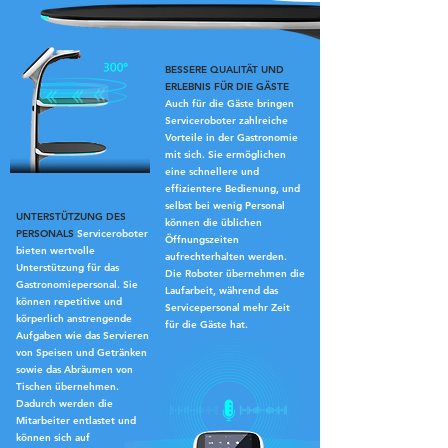
BESSERE QUALITÄT UND
ERLEBNIS FÜR DIE GÄSTE
Auch für die Gäste bringen
Serviceroboter zahlreiche
Vorteile in der Gastronomie
mit sich. Sie ermöglichen
eine schnellere und
effizientere Bedienung, und
selbst bei wenig Personal
UNTERSTÜTZUNG DES
können die üblichen
PERSONALS
Serviceroboter
Öffnungszeiten
bieten wertvolle
aufrechterhalten werden.
Unterstützung für das
Die Roboter übernehmen die
Gastronomiepersonal. Sie
Laufarbeit, während das
können repetitive und
Servicepersonal mehr Zeit
körperlich anstrengende
für die Gäste hat.
Aufgaben wie das Servieren
von Speisen und Getränken
sowie das Abräumen von
Tischen übernehmen.
Dadurch werden die
Mitarbeiter entlastet und
können sich auf