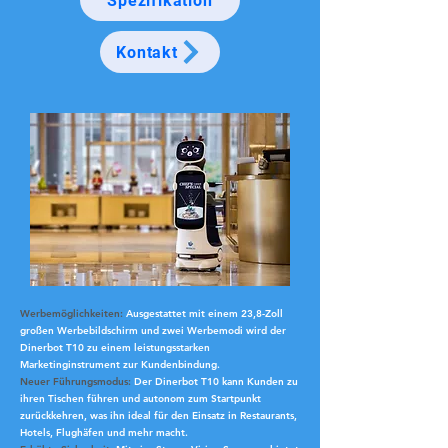
Spezifikation
Kontakt
Werbemöglichkeiten:
Ausgestattet mit einem 23,8-Zoll
großen Werbebildschirm und zwei Werbemodi wird der
Dinerbot T10 zu einem leistungsstarken
Marketinginstrument zur Kundenbindung.
Neuer Führungsmodus:
Der Dinerbot T10 kann Kunden zu
ihren Tischen führen und autonom zum Startpunkt
zurückkehren, was ihn ideal für den Einsatz in Restaurants,
Hotels, Flughäfen und mehr macht.