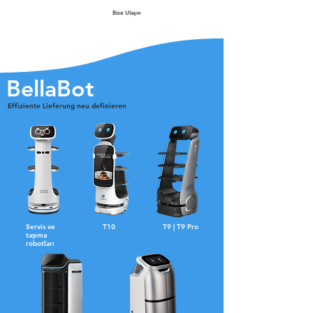
Bize Ulaşın
BellaBot
Effiziente Lieferung neu definieren
Servis ve
T10
T9 | T9 Pro
taşıma
robotları