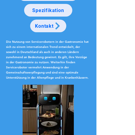
Spezifikation
Kontakt
Die Nutzung von Servicerobotern in der Gastronomie hat
sich zu einem internationalen Trend entwickelt, der
sowohl in Deutschland als auch in anderen Ländern
zunehmend an Bedeutung gewinnt. Es gilt, ihre Vorzüge
in der Gastronomie zu nutzen. Weiterhin finden
Serviceroboter vermehrt Anwendung in der
Gemeinschaftsverpflegung und sind eine optimale
Unterstützung in der Altenpflege und in Krankenhäusern.