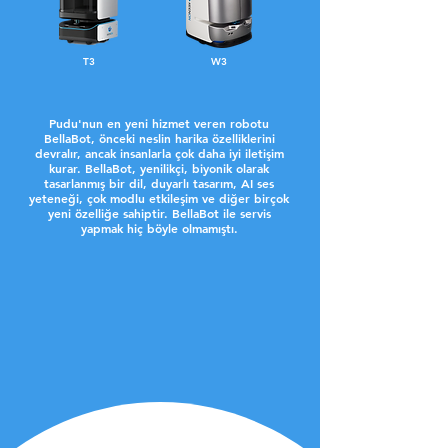
T3
W3
Pudu'nun en yeni hizmet veren robotu
BellaBot, önceki neslin harika özelliklerini
devralır, ancak insanlarla çok daha iyi iletişim
kurar. BellaBot, yenilikçi, biyonik olarak
tasarlanmış bir dil, duyarlı tasarım, AI ses
yeteneği, çok modlu etkileşim ve diğer birçok
yeni özelliğe sahiptir. BellaBot ile servis
yapmak hiç böyle olmamıştı.