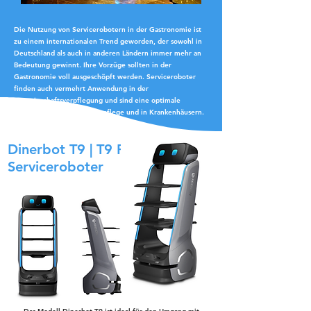
Die Nutzung von Servicerobotern in der Gastronomie ist
zu einem internationalen Trend geworden, der sowohl in
Deutschland als auch in anderen Ländern immer mehr an
Bedeutung gewinnt. Ihre Vorzüge sollten in der
Gastronomie voll ausgeschöpft werden. Serviceroboter
finden auch vermehrt Anwendung in der
Gemeinschaftsverpflegung und sind eine optimale
Unterstützung in der Altenpflege und in Krankenhäusern.
Dinerbot T9 | T9 Pro*
Serviceroboter