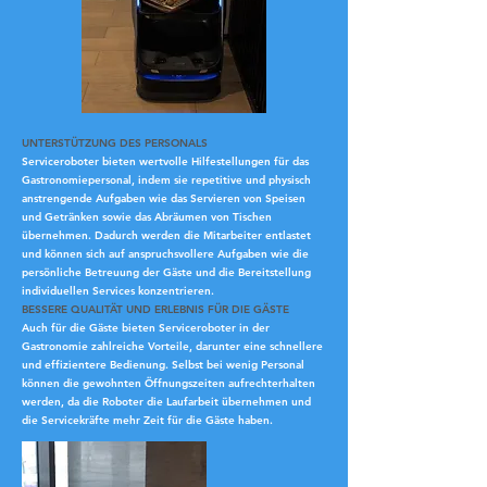
UNTERSTÜTZUNG DES PERSONALS
Serviceroboter bieten wertvolle Hilfestellungen für das
Gastronomiepersonal, indem sie repetitive und physisch
anstrengende Aufgaben wie das Servieren von Speisen
und Getränken sowie das Abräumen von Tischen
übernehmen. Dadurch werden die Mitarbeiter entlastet
und können sich auf anspruchsvollere Aufgaben wie die
persönliche Betreuung der Gäste und die Bereitstellung
individuellen Services konzentrieren.
BESSERE QUALITÄT UND ERLEBNIS FÜR DIE GÄSTE
Auch für die Gäste bieten Serviceroboter in der
Gastronomie zahlreiche Vorteile, darunter eine schnellere
und effizientere Bedienung. Selbst bei wenig Personal
können die gewohnten Öffnungszeiten aufrechterhalten
werden, da die Roboter die Laufarbeit übernehmen und
die Servicekräfte mehr Zeit für die Gäste haben.