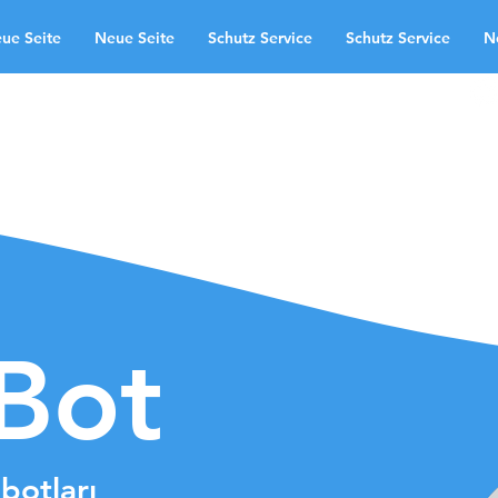
ue Seite
Neue Seite
Schutz Service
Schutz Service
N
gulama alanları
Neue Seite
te
Schutz Service
Neue Seite
ndingpage
aBot
botları