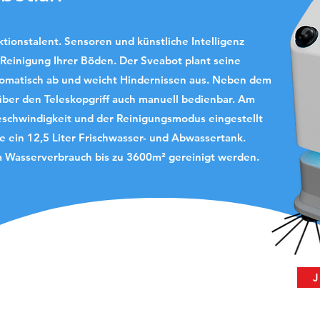
ktionstalent. Sensoren und künstliche Intelligenz
Reinigung Ihrer Böden. Der Sveabot plant seine
tomatisch ab und weicht Hindernissen aus.
Neben dem
ber den Teleskopgriff auch manuell bedienbar. Am
Geschwindigkeit und der Reinigungsmodus eingestellt
je ein 12,5 Liter Frischwasser- und Abwassertank.
m Wasserverbrauch bis zu 3600m² gereinigt werden.