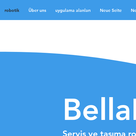
robotik
Über uns
uygulama alanları
Neue Seite
Ne
robotik
Über uns
uy
Neue Seite
Neue Sei
Medien
Kontakt
La
Bell
Servis ve taşıma ro