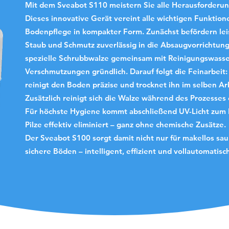
Mit dem Sveabot S110 meistern Sie alle Herausforderu
Dieses innovative Gerät vereint alle wichtigen Funktio
Bodenpflege in kompakter Form. Zunächst befördern lei
Staub und Schmutz zuverlässig in die Absaugvorrichtung.
spezielle Schrubbwalze gemeinsam mit Reinigungswasser
Verschmutzungen gründlich. Darauf folgt die Feinarbei
reinigt den Boden präzise und trocknet ihn im selben Ar
Zusätzlich reinigt sich die Walze während des Prozesses
Für höchste Hygiene kommt abschließend UV-Licht zum E
Pilze effektiv eliminiert – ganz ohne chemische Zusätze.
Der Sveabot S100 sorgt damit nicht nur für makellos sau
sichere Böden – intelligent, effizient und vollautomatisc