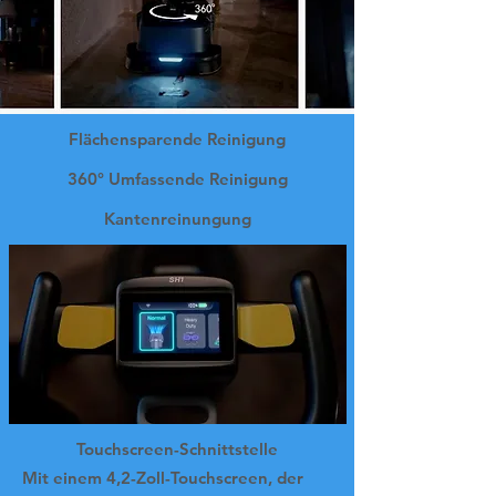
Flächensparende Reinigung
360° Umfassende Reinigung
Kantenreinungung
Touchscreen-Schnittstelle
Mit einem 4,2-Zoll-Touchscreen, der