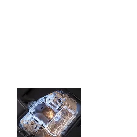
Tüm durumlar için
sektöre özel iki SLAM
sistemi