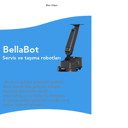
Bize Ulaşın
BellaBot
Servis ve taşıma robotları
​ Temassız
çalışma gelecekte giderek
daha önemli hale gelecek. Gerçek
temassız yetenekler ve ikili
dezenfeksiyon modülleri ile Puductor
2, çapraz enfeksiyon riskini azaltır ve iç
mekan hijyenini iyileştirir.