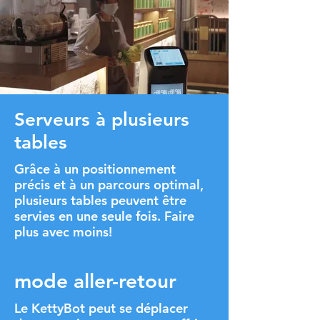
Serveurs à plusieurs
tables
Grâce à un positionnement
précis et à un parcours optimal,
plusieurs tables peuvent être
servies en une seule fois. Faire
plus avec moins!
mode aller-retour
Le KettyBot peut se déplacer