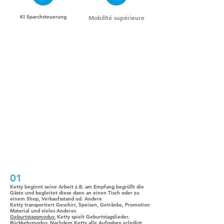
KI Sparchsteuerung
Mobilité supérieure
Deux systèmes SLAM
exclusifs à l'industrie pour
tous les cas
01
Ketty beginnt seine Arbeit z.B. am Empfang begrüßt die
Gäste und begleitet diese dann an einen Tisch oder zu
einem Shop, Verkaufsstand od. Andere
Ketty transportiert Geschirr, Speisen, Getränke, Promotion
Material und vieles Anderes
Geburtstagsmodus:
Ketty spielt Geburtstagslieder.
Rückkehrmodus:
Nachdem Ketty alle Aufgaben erledigt