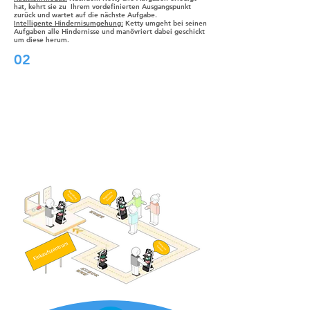
hat, kehrt sie zu Ihrem vordefinierten Ausgangspunkt
zurück und wartet auf die nächste Aufgabe.
Intelligente Hindernisumgehung:
Ketty umgeht bei seinen
Aufgaben alle Hindernisse und manövriert dabei geschickt
um diese herum.
02
Le BellaBot peut être utilisé de manière plus
flexible car il peut utiliser le SLAM laser ainsi
que le SLAM optique pour la localisation et la
navigation. Les deux sont précis et faciles à
utiliser. Les deux systèmes de suivi du BellaBot
sont de qualité égale. Bien que les solutions de
positionnement diffèrent, le service centré sur
le client de BellaBot ne change jamais.