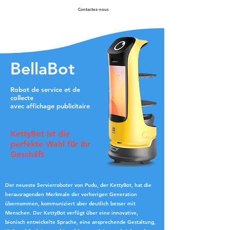
Contactez-nous
BellaBot
Robot de service et de
collecte
avec affichage publicitaire
KettyBot ist die
perfekte Wahl für Ihr
Geschäft
Der neueste Servierroboter von Pudu, der KettyBot, hat die
herausragenden Merkmale der vorherigen Generation
übernommen, kommuniziert aber deutlich besser mit
Menschen. Der KettyBot verfügt über eine innovative,
bionisch entwickelte Sprache, eine ansprechende Gestaltung,