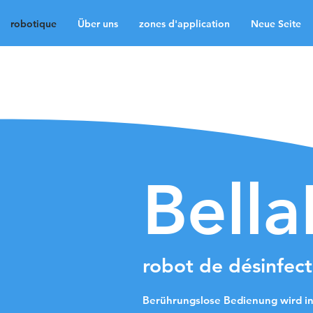
robotique
Über uns
zones d'application
Neue Seite
robotique
Über uns
Neue Seite
Neue Sei
Medien
Kontakt
La
Bella
robot de désinfect
Berührungslose Bedienung wird in