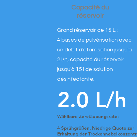
Capacité du
réservoir
Grand réservoir de 15 L :
4 buses de pulvérisation avec
un débit d'atomisation jusqu'à
2 l/h, capacité du réservoir
jusqu'à 15 l de solution
désinfectante.
2.0 L/h
Wählbare Zerstäubungsrate:
4 Sprühgrößen. Niedrige Quote zur
Erhaltung der Trockennebelkonzentr