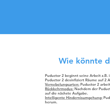
Wie könnte d
Puductor 2 beginnt seine Arbeit z.B
Puductor 2 desinfiziert Räume auf 2
Vernebelungsarten:
Puductor 2 arbeit
Rückkehrmodus:
Nachdem der Puductor
auf die nächste Aufgabe.
Intelligente Hindernisumgehung:
Pudu
herum.