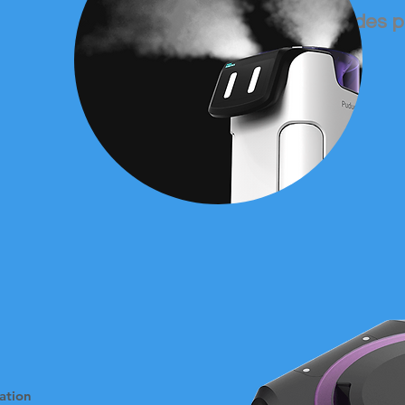
taille des 
ation