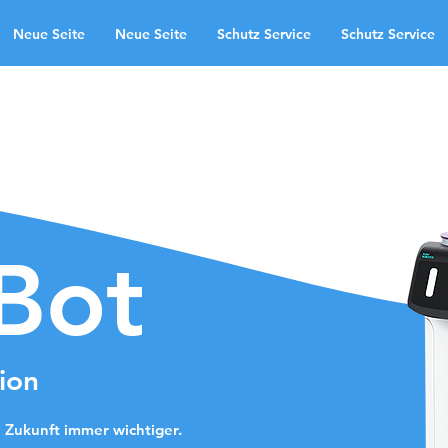
Neue Seite
Neue Seite
Schutz Service
Schutz Service
zones d'application
Neue Seite
te
Schutz Service
Neue Seite
ndingpage
Bot
ion
 Zukunft immer wichtiger.