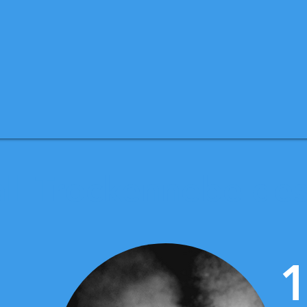
all-Trockennebeldes
1