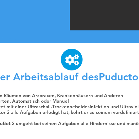
er Arbeitsablauf desPuducto
. in Räumen von Arzpraxen, Krankenhäusern und Anderen
 Arten. Automatisch oder Manuel
et mit einer Ultraschall-Trockennebeldesinfektion und Ultraviol
 2 alle Aufgaben erledigt hat, kehrt er zu seinem vordefinie
Bot 2 umgeht bei seinen Aufgaben alle Hindernisse und manöv