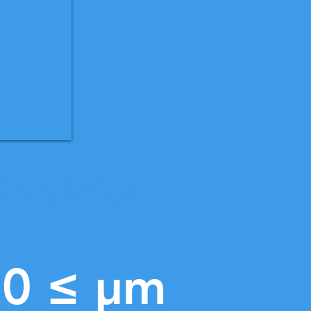
infektion
0 ≤ μm