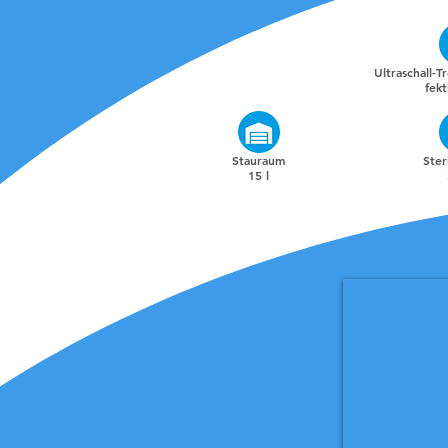
Ultraschall-
fekt
Stauraum
Ster
15 l