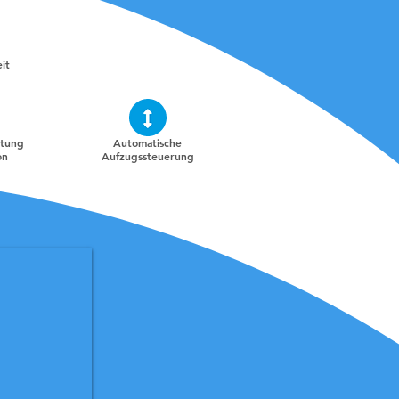
it
rtung
Automatische
on
Aufzugssteuerung