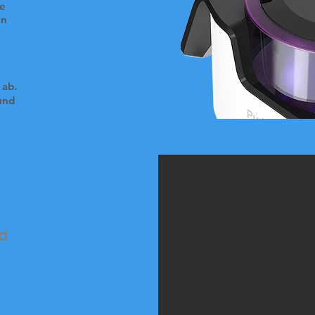
re
en
 ab.
und
id