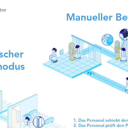
fbar
Manueller B
scher
modus
1. Das Personal schiebt d
2. Das Personal prüft den 