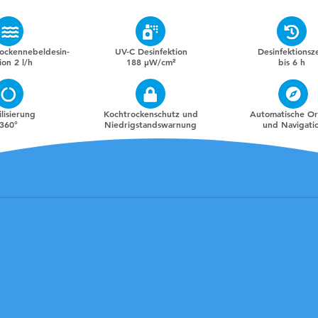
Trockennebeldesin-
UV-C Desinfektion
Desinfektionsze
ion 2 l/h
188 μW/cm²
bis 6 h
ilisierung
Kochtrockenschutz und
Automatische O
360°
Niedrigstandswarnung
und Navigati