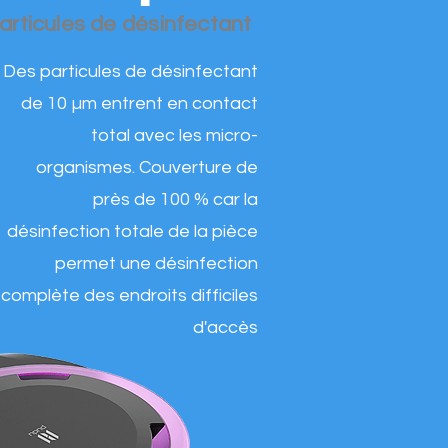
particules de désinfectant
Des particules de désinfectant
de 10 µm entrent en contact
total avec les micro-
organismes. Couverture de
près de 100 % car la
désinfection totale de la pièce
permet une désinfection
complète des endroits difficiles
d'accès