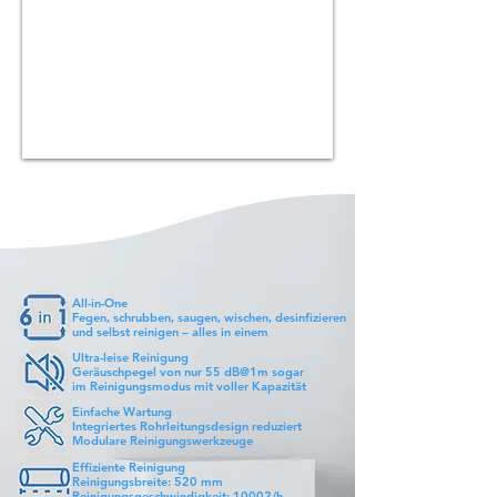
All-in-One
Fegen, schrubben, saugen, wischen, desinfizieren
und selbst reinigen – alles in einem
Ultra-leise Reinigung
Geräuschpegel von nur 55 dB@1m sogar
im Reinigungsmodus mit voller Kapazität
Einfache Wartung
Integriertes Rohrleitungsdesign reduziert
Modulare Reinigungswerkzeuge
Effiziente Reinigung
Reinigungsbreite: 520 mm
Reinigungsgeschwindigkeit: 10002/h