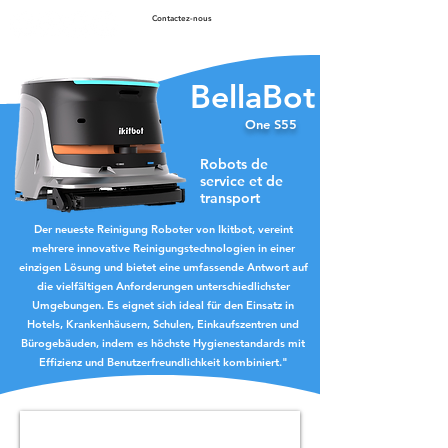
Contactez-nous
BellaBot
One S55
Robots de
service et de
transport
Der neueste Reinigung Roboter von Ikitbot, vereint
mehrere innovative Reinigungstechnologien in einer
einzigen Lösung und bietet eine umfassende Antwort auf
die vielfältigen Anforderungen unterschiedlichster
Umgebungen. Es eignet sich ideal für den Einsatz in
Hotels, Krankenhäusern, Schulen, Einkaufszentren und
Bürogebäuden, indem es höchste Hygienestandards mit
Effizienz und Benutzerfreundlichkeit kombiniert."