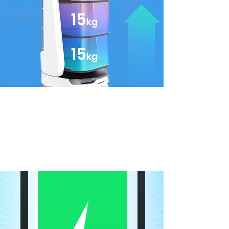
technologie d'échange
d'énergie
Les cas de charge et d'utilisation sont classés
pour un remplacement plus rapide de la
batterie. Fonctionnement 24h/24 et 7j/7 : un jeu
d'enfant pour le BellaBot.