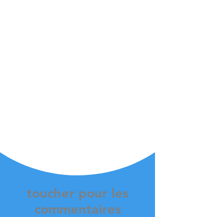
Deux systèmes SLAM
exclusifs à l'industrie
pour tous les cas
Le BellaBot peut être utilisé de manière plus
flexible car il peut utiliser le SLAM laser ainsi
que le SLAM optique pour la localisation et la
navigation. Les deux sont précis et faciles à
utiliser. Les deux systèmes de suivi du BellaBot
sont de qualité égale. Bien que les solutions de
positionnement diffèrent, le service centré sur
le client de BellaBot ne change jamais.
toucher pour les
commentaires