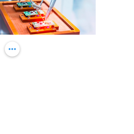
technologie d'échange
d'énergie
Les cas de charge et d'utilisation sont classés
pour un remplacement plus rapide de la
batterie. Fonctionnement 24h/24 et 7j/7 : un jeu
d'enfant pour le BellaBot.