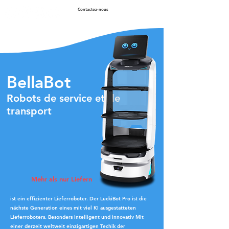
Contactez-nous
BellaBot
Robots de service et de
transport
Mehr als nur Liefern
ist ein effizienter Lieferroboter. Der LuckiBot Pro ist die
nächste Generation eines mit viel KI ausgestatteten
Lieferroboters. Besonders intelligent und innovativ Mit
einer derzeit weltweit einzigartigen Techik der