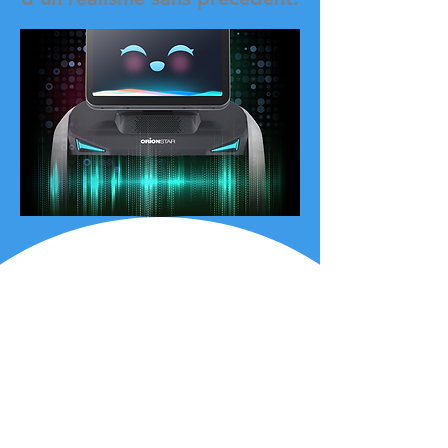
Deux systèmes SLAM
exclusifs à l'industrie pour
tous les cas
Le BellaBot peut être utilisé de manière plus flexible car il
peut utiliser le SLAM laser ainsi que le SLAM optique pour
la localisation et la navigation. Les deux sont précis et
faciles à utiliser. Les deux systèmes de suivi du BellaBot
sont de qualité égale. Bien que les solutions de
positionnement diffèrent, le service centré sur le client de
BellaBot ne change jamais.