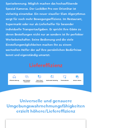
Speisekennung. Möglich machen das hochauflösende
Spezial Kameras. Der LuckiBot Pro von OrionStar ist
vielseitig einsetzbar. Ein neuer visueller Slam Algorythmus
sorgt für noch mehr Bewegungseffizienz. Im Restaurant,
Supermarkt oder nur als Lieferhelfer für besonder
individuelle Transportaufgaben. Er spricht Ihre Gäste zu
deren Bestellungen nicht nur an sondern ist Ihr perfekter
Werbebotschafter. Seine Bedienung und die viele
Einstellungsmöglichkeiten machen Ihn zu einem
wertvollen Helfer der auf Ihre persönlichen Bedürfnisse
kennt und eigenständig umsetzt.
Liefereffizienz
Universelle und genauere
Umgebungswahrnehmungsfähigkeiten
erzielt höhere/Liefereffizienz