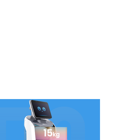
Le BellaBot peut être utilisé de manière plus
flexible car il peut utiliser le SLAM laser ainsi que
le SLAM optique pour la localisation et la
navigation. Les deux sont précis et faciles à
utiliser. Les deux systèmes de suivi du BellaBot
sont de qualité égale. Bien que les solutions de
positionnement diffèrent, le service centré sur le
client de BellaBot ne change jamais.
Étagère à induction
infrarouge
Système modulaire pour un démontage rapide
et une induction infrarouge intelligente. Une
étagère plus intelligente pour un meilleur
service.