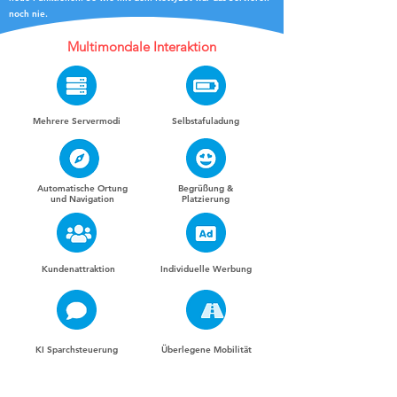
noch nie.
Multimondale Interaktion
Mehrere Servermodi
Selbstafuladung
Automatische Ortung
Begrüßung &
und Navigation
Platzierung
Kundenattraktion
Individuelle Werbung
KI Sparchsteuerung
Überlegene Mobilität