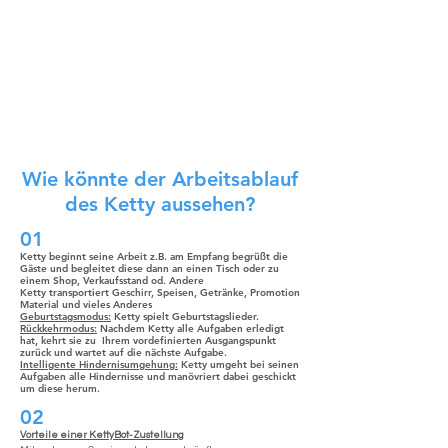
Wie könnte der Arbeitsablauf
des Ketty aussehen?
01
Ketty beginnt seine Arbeit z.B. am Empfang begrüßt die
Gäste und begleitet diese dann an einen Tisch oder zu
einem Shop, Verkaufsstand od. Andere
Ketty transportiert Geschirr, Speisen, Getränke, Promotion
Material und vieles Anderes
Geburtstagsmodus:
Ketty spielt Geburtstagslieder.
Rückkehrmodus:
Nachdem Ketty alle Aufgaben erledigt
hat, kehrt sie zu Ihrem vordefinierten Ausgangspunkt
zurück und wartet auf die nächste Aufgabe.
Intelligente Hindernisumgehung:
Ketty umgeht bei seinen
Aufgaben alle Hindernisse und manövriert dabei geschickt
um diese herum.
02
Vorteile einer KettyBot-Zustellung