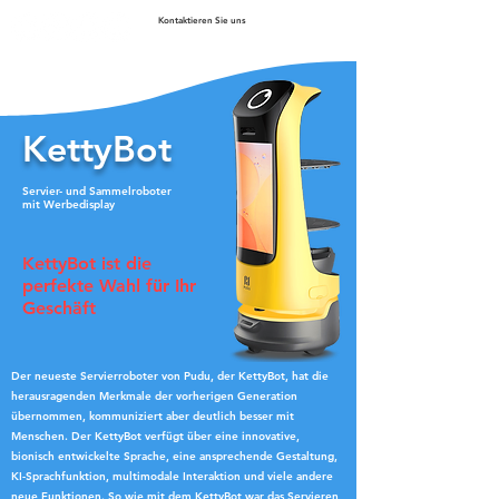
Kontaktieren Sie uns
KettyBot
Servier- und Sammelroboter
mit Werbedisplay
KettyBot ist die
perfekte Wahl für Ihr
Geschäft
Der neueste Servierroboter von Pudu, der KettyBot, hat die
herausragenden Merkmale der vorherigen Generation
übernommen, kommuniziert aber deutlich besser mit
Menschen. Der KettyBot verfügt über eine innovative,
bionisch entwickelte Sprache, eine ansprechende Gestaltung,
KI-Sprachfunktion, multimodale Interaktion und viele andere
neue Funktionen. So wie mit dem KettyBot war das Servieren