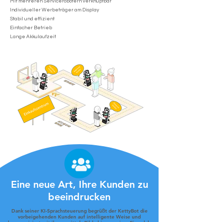
Mit mehreren Servicerobotern verknüpfbar
Individueller Werbeträger am Display
Stabil und effizient
Einfacher Betrieb
Lange Akkulaufzeit
Eine neue Art, Ihre Kunden zu
beeindrucken
Dank seiner KI-Sprachsteuerung begrüßt der KettyBot die
vorbeigehenden Kunden auf intelligente Weise und