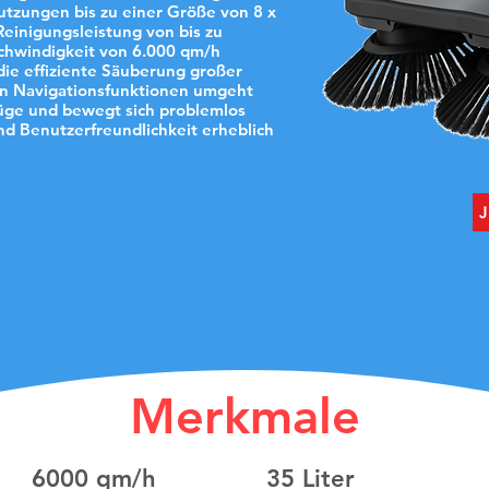
tzungen bis zu einer Größe von 8 x
einigungsleistung von bis zu
chwindigkeit von 6.000 qm/h
die effiziente Säuberung großer
ten Navigationsfunktionen umgeht
üge und bewegt sich problemlos
nd Benutzerfreundlichkeit erheblich
Merkmale
6000 qm/h
35 Liter