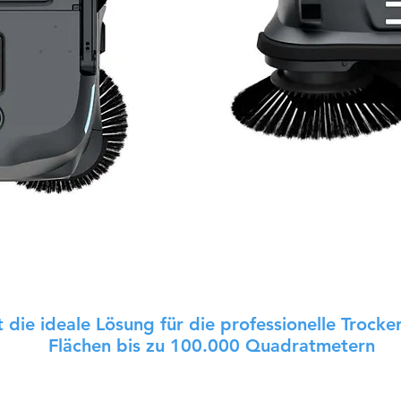
 die ideale Lösung für die professionelle Trocke
Flächen bis zu 100.000 Quadratmetern