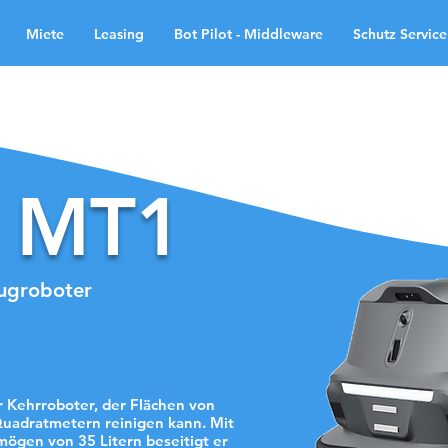
Miete
Leasing
Bot Pilot - Middleware
Schutz Service
Service-Roboter
Industrieroboter
 MT1
augroboter
 Kehrroboter, der Flächen von
Quadratmetern reinigen kann. Mit
ögen von 35 Litern beseitigt er