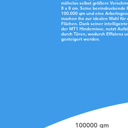
mühelos selbst größere Verschmu
8 x 8 cm. Seine beeindruckende R
100.000 qm und eine Arbeitsges
machen ihn zur idealen Wahl für 
Flächen. Dank seiner intelligen
der MT1 Hindernisse, nutzt Aufz
durch Türen, wodurch Effizienz u
gesteigert werden.
100000 qm