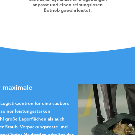
anpasst und einen reibungslosen
Betrieb gewährleistet.
t
ür maximale
Logistikzentren für eine saubere
seiner leistungsstarken
hl große Lagerflächen als auch
er Staub, Verpackungsreste und
gestützter Navigation arbeitet der