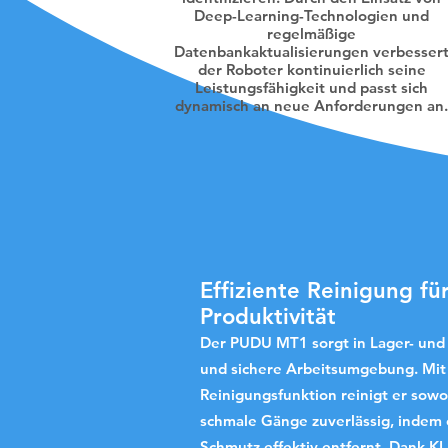
Deep-Learning-Technologien und
regelmäßige
Datenbankaktualisierungen verbesser
der Roboter kontinuierlich seine
Leistungsfähigkeit und passt sich
dynamisch an neue Anforderungen an.
Effiziente Reinigung f
Produktivität
Der PUDU MT1 sorgt in Lager- und 
und sichere Arbeitsumgebung. Mit 
Reinigungsfunktion reinigt er sowo
schmale Gänge zuverlässig, indem 
Schmutz effektiv entfernt.
Dank KI-