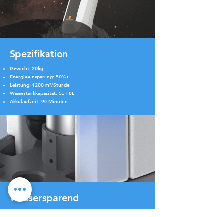
Spezifikation
Gewicht: 20kg
Energieeinsparung: 50%+
Leistung: 1200 m²/Stunde
Wassertankkapazität: 5L +8L
Akkulaufzeit: 90 Minuten
Wassersparend
Unser Produkt zeichnet sich durch seine wassersparende