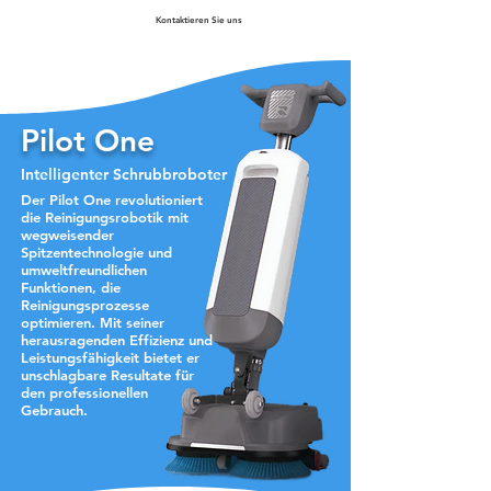
Kontaktieren Sie uns
Pilot One
Intelligenter Schrubbroboter
Der Pilot One revolutioniert
die Reinigungsrobotik mit
wegweisender
Spitzentechnologie und
umweltfreundlichen
Funktionen, die
Reinigungsprozesse
optimieren. Mit seiner
herausragenden Effizienz und
Leistungsfähigkeit bietet er
unschlagbare Resultate für
den professionellen
Gebrauch.