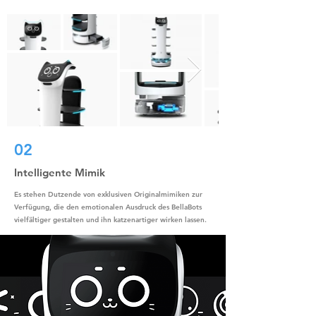
02
Intelligente Mimik
Es stehen Dutzende von exklusiven Originalmimiken zur
Verfügung, die den emotionalen Ausdruck des BellaBots
vielfältiger gestalten und ihn katzenartiger wirken lassen.