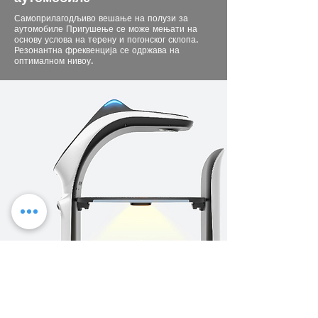
Самоприлагодљиво вешање на полузи за
аутомобиле Пригушење се може мењати на
основу услова на терену и погонског склопа.
Резонантна фреквенција се одржава на
оптималном нивоу.