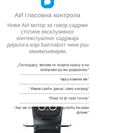
АИ гласовна контрола
Нови АИ мотор за говор садржи
стотине ексклузивног
контекстуалног садржаја
дијалога који БеллаБот чини још
занимљивијим.
„Господару, молим те покупи храну и не
заборави да ме додирнеш.“
-------------------------------------------------- ---
"мјау извини ме"
-------------------------------------------------- ---
"Имам среће данас само напред"
-------------------------------------------------- ---
"Рука ти је тако топла"
-------------------------------------------------- ---
"Ако ме поново додирнеш, добићу ћелаве
флеке"