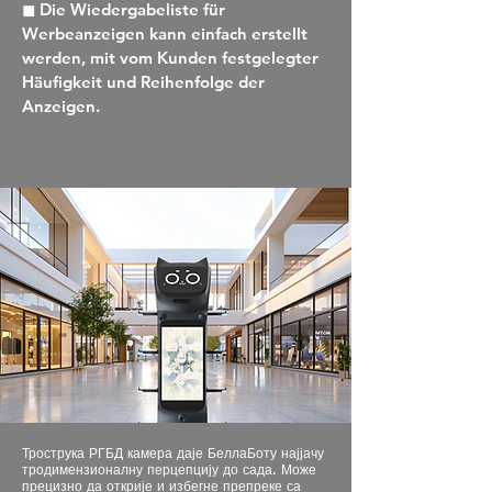
◼ Die Wiedergabeliste für
Werbeanzeigen kann einfach erstellt
werden, mit vom Kunden festgelegter
Häufigkeit und Reihenfolge der
Anzeigen.
Трострука РГБД камера даје БеллаБоту најјачу
тродимензионалну перцепцију до сада. Може
прецизно да открије и избегне препреке са