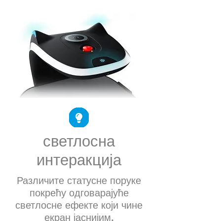
светлосна
интеракција
Различите статусне поруке
покрећу одговарајуће
светлосне ефекте који чине
екран јаснијим.