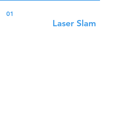
01
Ексклузивна
Laser Slam
два СЛАМ
система за све
случајеве