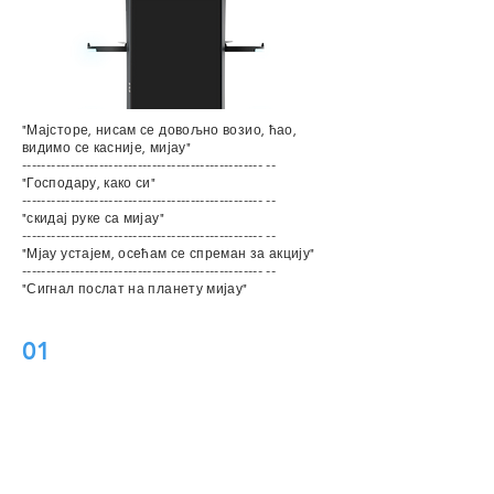
"Мајсторе, нисам се довољно возио, ћао,
видимо се касније, мијау"
-------------------------------------------------- --
"Господару, како си"
-------------------------------------------------- --
"скидај руке са мијау"
-------------------------------------------------- --
"Мјау устајем, осећам се спреман за акцију"
-------------------------------------------------- --
"Сигнал послат на планету мијау"
01
естетски дизајн
БеллаБот има иновативан, бионички дизајн.
Једноставно је савршено изведено од висине
трупа машине до нагиба екрана до криве
облика.