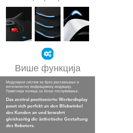
Више функција
Модуларни систем за брзо растављање и
интелигентну инфрацрвену индукцију.
Паметнија полица за боље послуживање.
Das zentral positionierte Werbedisplay
passt sich perfekt an den Blickwinkel
des Kunden an und bewahrt
gleichzeitig die ästhetische Gestaltung
des Roboters.