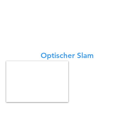
БеллаБот се може користити флексибилније
јер може да користи ласерски СЛАМ као и
оптички СЛАМ за локацију и навигацију. Оба
су тачна и лака за употребу. Оба система за
праћење у БеллаБоту су једнаког квалитета.
Иако се решења за позиционирање
разликују, БеллаБотова услуга усмерена на
кориснике се никада не мења.
Optischer Slam