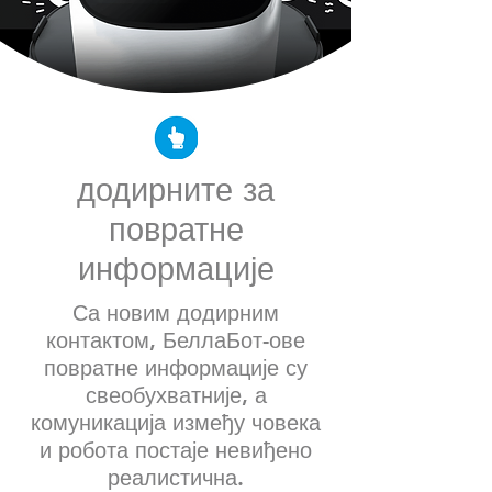
додирните за
повратне
информације
Са новим додирним
контактом, БеллаБот-ове
повратне информације су
свеобухватније, а
комуникација између човека
и робота постаје невиђено
реалистична.