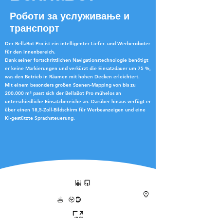
Роботи за услуживање и
транспорт
Der BellaBot Pro ist ein intelligenter Liefer- und Werberoboter
für den Innenbereich.
Dank seiner fortschrittlichen Navigationstechnologie benötigt
er keine Markierungen und verkürzt die Einsatzdauer um 75 %,
was den Betrieb in Räumen mit hohen Decken erleichtert.
Mit einem besonders großen Szenen-Mapping von bis zu
200.000 m² passt sich der BellaBot Pro mühelos an
unterschiedliche Einsatzbereiche an. Darüber hinaus verfügt er
über einen 18,5-Zoll-Bildschirm für Werbeanzeigen und eine
KI-gestützte Sprachsteuerung.